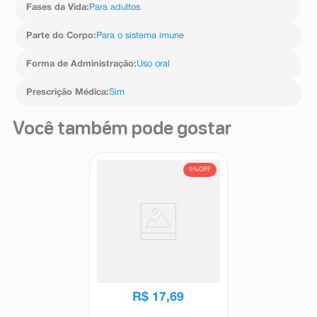
precaução, co
Fases da Vida
:
Para adultos
Parte do Corpo
:
Para o sistema imune
Forma de Administração
:
Uso oral
Prescrição Médica
:
Sim
Você também pode gostar
9%
OFF
Slow-K 600mg 20 Drágeas
Slow K
R$
19
,
50
R$
17
,
69