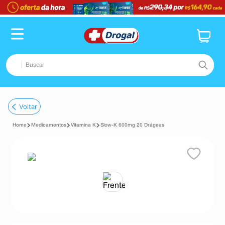
Buscar
TERMOS MAIS BUSCADOS
Voltar
1
º
fralda
Medicamentos
Vitamina K
Slow-K 600mg 20 Drágeas
2
º
pampers confort sec max
3
º
dipirona
4
º
lenço umedecido
5
º
tadalafila
6
º
minoxidil
7
º
desodorante