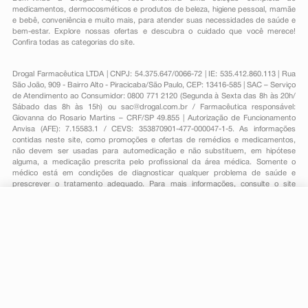
medicamentos
,
dermocosméticos e produtos de beleza
,
higiene pessoal
,
mamãe
e bebê
,
conveniência
e muito mais, para atender suas necessidades de saúde e
bem-estar. Explore nossas ofertas e descubra o cuidado que você merece!
Confira todas as categorias do site.
Drogal Farmacêutica LTDA | CNPJ: 54.375.647/0066-72 | IE: 535.412.860.113 | Rua
São João, 909 - Bairro Alto - Piracicaba/São Paulo, CEP: 13416-585 | SAC – Serviço
de Atendimento ao Consumidor: 0800 771 2120 (Segunda à Sexta das 8h às 20h/
Sábado das 8h às 15h) ou
sac@drogal.com.br
/ Farmacêutica responsável:
Giovanna do Rosario Martins – CRF/SP 49.855 | Autorização de Funcionamento
Anvisa (AFE): 7.15583.1 / CEVS: 353870901-477-000047-1-5. As informações
contidas neste site, como promoções e ofertas de remédios e medicamentos,
não devem ser usadas para automedicação e não substituem, em hipótese
alguma, a medicação prescrita pelo profissional da área médica. Somente o
médico está em condições de diagnosticar qualquer problema de saúde e
prescrever o tratamento adequado. Para mais informações, consulte o site
Anvisa. As fotos contidas em nosso site são meramente ilustrativas. Promoções e
preços são válidos apenas para compras on-line, caso haja disponibilidade e
R$ 19,50
estão sujeitos a alterações no decorrer do dia. Todos os direitos reservados.
-
+
R$ 17,69
Comprar
Em
1
x
R$ 17,69
Powered by