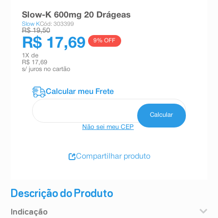
8
º
teste gravidez
Slow-K 600mg 20 Drágeas
Slow K
Cód: 303399
9
º
esmalte
R$ 19,50
R$ 17,69
9
% OFF
10
º
absorvente
1
X de
R$ 17,69
s/ juros no cartão
Não sei meu CEP
Compartilhar produto
Descrição do Produto
Indicação