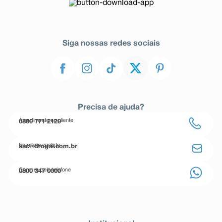
Siga nossas redes sociais
Precisa de ajuda?
Atendimento ao cliente
0800 771 2120
Entre em contato
sac@drogal.com.br
Compre pelo telefone
0800 347 0000