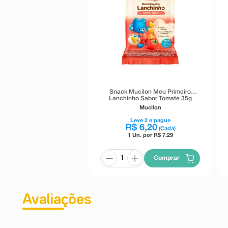
Snack Mucilon Meu Primeiro
Lanchinho Sabor Tomate 35g
Mucilon
Leve
2
e pague
R$
6
,
20
(Cada)
1 Un. por R$
7.29
Comprar
Avaliações