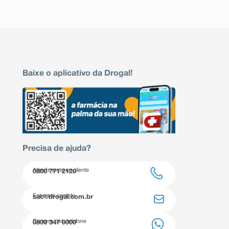
Baixe o aplicativo da Drogal!
Precisa de ajuda?
Atendimento ao cliente
0800 771 2120
Entre em contato
sac@drogal.com.br
Compre pelo telefone
0800 347 0000