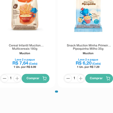
Cereal Infantil Mucilon
Snack Mucilon Minha Primeira
Multicereais 180g
Pipoquinha Milho 35g
Mucilon
Mucilon
Leve
2
e pague
Leve
2
e pague
R$
7
,
64
R$
6
,
20
(Cada)
(Cada)
1 Un. por R$
8.99
1 Un. por R$
7.29
Comprar
Comprar