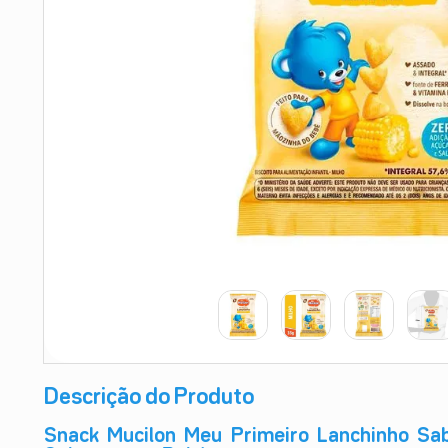
9
º
absorvente
10
º
shampoo
Descrição do Produto
Snack Mucilon Meu Primeiro Lanchinho Sab