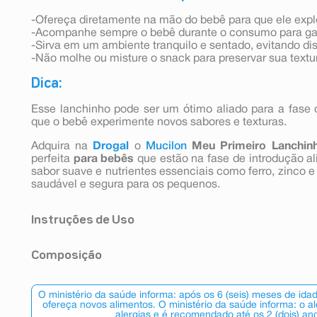
-Ofereça diretamente na mão do bebê para que ele expl
-Acompanhe sempre o bebê durante o consumo para gar
-Sirva em um ambiente tranquilo e sentado, evitando di
-Não molhe ou misture o snack para preservar sua textu
Dica:
Esse lanchinho pode ser um ótimo aliado para a fase d
que o bebê experimente novos sabores e texturas.
Adquira na
Drogal
o
Mucilon
Meu Primeiro Lanchin
perfeita
para bebês
que estão na fase de introdução a
sabor suave e nutrientes essenciais como ferro, zinco 
saudável e segura para os pequenos.
Instruções de Uso
Produto pronto para o consumo.
Composição
Farinha de milho integral enriquecida com ferro e ácid
(carbonato de cálcio), ferro (fumarato ferroso), zinc
O ministério da saúde informa: após os 6 (seis) meses de ida
(vitamina mononitrato).
ofereça novos alimentos. O ministério da saúde informa: o a
alergias e é recomendado até os 2 (dois) an