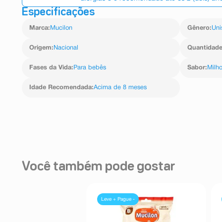
Especificações
Marca
:
Mucilon
Gênero
:
Uni
Origem
:
Nacional
Quantidad
Fases da Vida
:
Para bebês
Sabor
:
Milh
Idade Recomendada
:
Acima de 8 meses
Você também pode gostar
Leve + Pague -