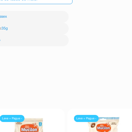
ssex
e
:
35g
o
Leve + Pague -
Leve + Pague -