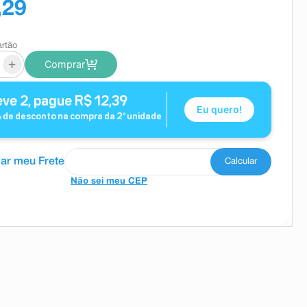
,29
artão
+
Comprar
eve
2
, pague
R$
12,39
Eu quero!
 de desconto na compra da
2
º unidade
Não sei meu CEP