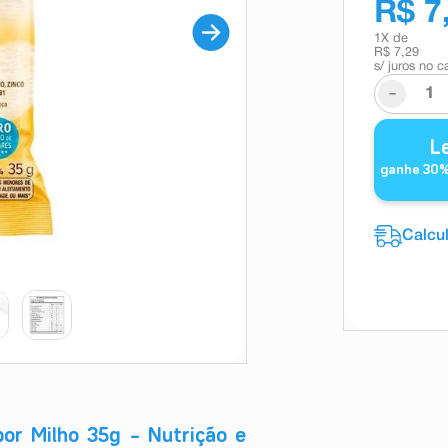
R$ 7
1
X de
R$ 7,29
s/ juros no c
-
L
ganhe
30
%
or Milho 35g – Nutrição e