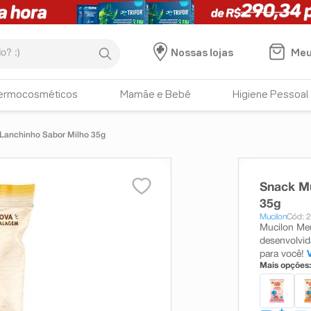
:)
Meu
Nossas lojas
ermocosméticos
Mamãe e Bebê
Higiene Pessoal
 Lanchinho Sabor Milho 35g
Snack Mu
35g
Mucilon
Cód: 
Mucilon Meu
desenvolvida
para você!
Mais opções: