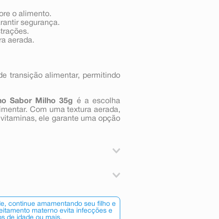
ore o alimento.
antir segurança.
strações.
ra aerada.
e transição alimentar, permitindo
ho Sabor Milho 35g
é a escolha
limentar. Com uma textura aerada,
e vitaminas, ele garante uma opção
o fólico, farinha de milho, cálcio
o (sulfato de zinco), vitamina B1
de, continue amamentando seu filho e
leitamento materno evita infecções e
os de idade ou mais.