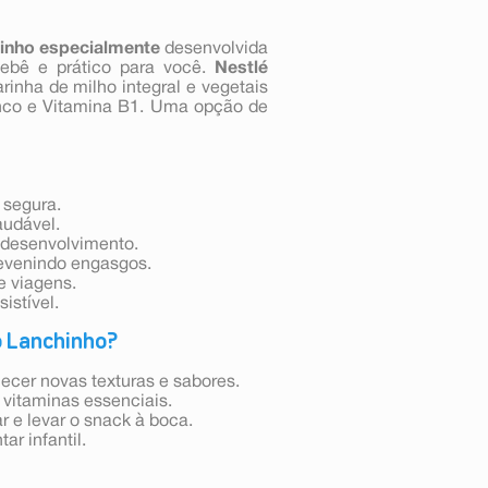
inho especialmente
desenvolvida
bebê e prático para você.
Nestlé
inha de milho integral e vegetais
Zinco e Vitamina B1. Uma opção de
 segura.
audável.
o desenvolvimento.
revenindo engasgos.
e viagens.
istível.
o Lanchinho?
hecer novas texturas e sabores.
 vitaminas essenciais.
r e levar o snack à boca.
ar infantil.