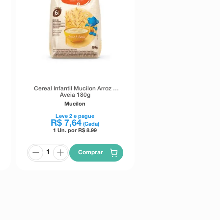
Cereal Infantil Mucilon Arroz e
Aveia 180g
Mucilon
Leve
2
e pague
R$
7
,
64
(Cada)
1 Un. por R$
8.99
Comprar