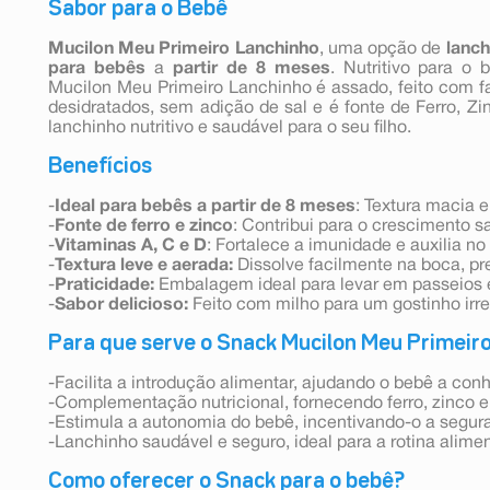
Sabor para o Bebê
Mucilon Meu Primeiro Lanchinho
, uma opção de
lanch
para bebês
a
partir de 8 meses
. Nutritivo para o 
Mucilon Meu Primeiro Lanchinho é assado, feito com far
desidratados, sem adição de sal e é fonte de Ferro, 
lanchinho nutritivo e saudável para o seu filho.
Benefícios
-
Ideal para bebês a partir de 8 meses
: Textura macia e
-
Fonte de ferro e zinco
: Contribui para o crescimento s
-
Vitaminas A, C e D
: Fortalece a imunidade e auxilia n
-
Textura leve e aerada:
Dissolve facilmente na boca, p
-
Praticidade:
Embalagem ideal para levar em passeios 
-
Sabor delicioso:
Feito com milho para um gostinho irres
Para que serve o Snack Mucilon Meu Primeir
-Facilita a introdução alimentar, ajudando o bebê a con
-Complementação nutricional, fornecendo ferro, zinco e
-Estimula a autonomia do bebê, incentivando-o a segura
-Lanchinho saudável e seguro, ideal para a rotina aliment
Como oferecer o Snack para o bebê?