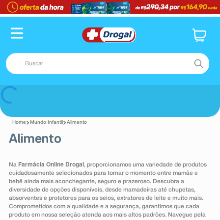
TERMOS MAIS BUSCADOS
1
º
fralda
2
º
dipirona
Buscar
3
º
lenço umedecido
4
º
tadalafila
TERMOS MAIS BUSCADOS
Voltar
5
º
minoxidil
1
º
fralda
6
º
desodorante
Mundo Infantil
Alimento
2
º
dipirona
Alimento
7
º
teste gravidez
3
º
lenço umedecido
8
º
esmalte
4
º
tadalafila
Farmácia Online Drogal
Na
, proporcionamos uma variedade de produtos
9
º
absorvente
cuidadosamente selecionados para tornar o momento entre mamãe e
5
º
minoxidil
bebê ainda mais aconchegante, seguro e prazeroso. Descubra a
10
º
shampoo
diversidade de opções disponíveis, desde mamadeiras até chupetas,
6
º
desodorante
absorventes e protetores para os seios, extratores de leite e muito mais.
Comprometidos com a qualidade e a segurança, garantimos que cada
7
º
teste gravidez
produto em nossa seleção atenda aos mais altos padrões. Navegue pela