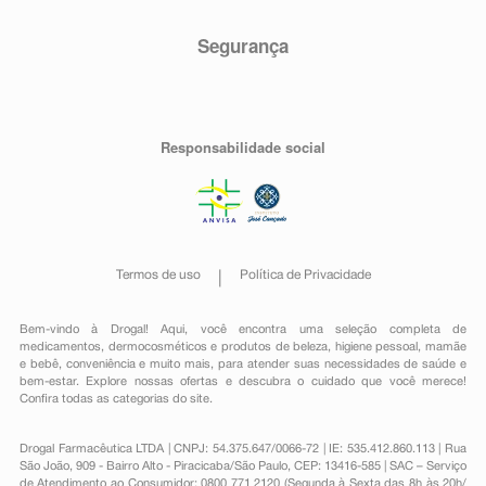
Segurança
Responsabilidade social
Termos de uso
Política de Privacidade
Bem-vindo à Drogal! Aqui, você encontra uma seleção completa de
medicamentos
,
dermocosméticos e produtos de beleza
,
higiene pessoal
,
mamãe
e bebê
,
conveniência
e muito mais, para atender suas necessidades de saúde e
bem-estar. Explore nossas ofertas e descubra o cuidado que você merece!
Confira todas as categorias do site.
Drogal Farmacêutica LTDA | CNPJ: 54.375.647/0066-72 | IE: 535.412.860.113 | Rua
São João, 909 - Bairro Alto - Piracicaba/São Paulo, CEP: 13416-585 | SAC – Serviço
de Atendimento ao Consumidor: 0800 771 2120 (Segunda à Sexta das 8h às 20h/