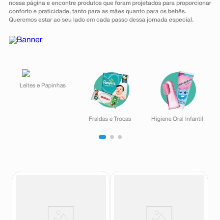
nossa página e encontre produtos que foram projetados para proporcionar
8
º
esmalte
conforto e praticidade, tanto para as mães quanto para os bebês.
Queremos estar ao seu lado em cada passo dessa jornada especial.
9
º
absorvente
10
º
shampoo
Leites e Papinhas
Fraldas e Trocas
Higiene Oral Infantil