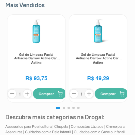
Mais Vendidos
Gel de Limpeza Facial
Gel de Limpeza Facial
Antiacne Darrow Actine Care
Antiacne Darrow Actine Care
Actine
Actine
Alta Tolerância 400g
Alta Tolerância 140g
R$
93
,
75
R$
49
,
29
Comprar
Comprar
Descubra mais categorias na Drogal:
Acessórios para Puericultura
|
Chupeta
|
Compostos Lácteos
|
Creme para
Assaduras
|
Cuidados com a Pele Infantil
|
Cuidados com o Cabelo Infantil
|