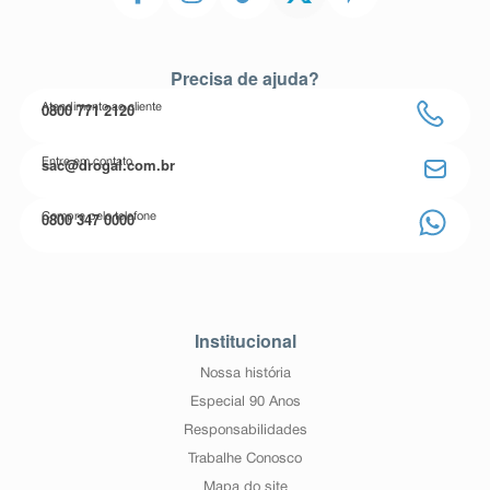
Precisa de ajuda?
0800 771 2120
Atendimento ao cliente
sac@drogal.com.br
Entre em contato
0800 347 0000
Compre pelo telefone
Institucional
Nossa história
Especial 90 Anos
Responsabilidades
Trabalhe Conosco
Mapa do site