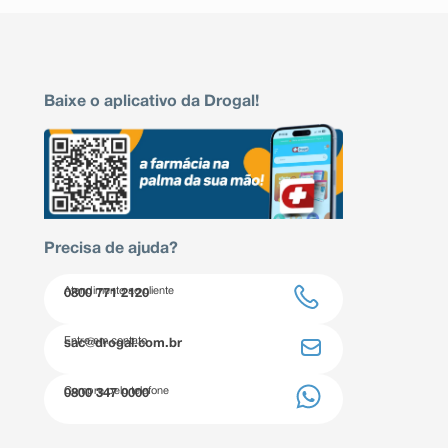
Baixe o aplicativo da Drogal!
Precisa de ajuda?
Atendimento ao cliente
0800 771 2120
Entre em contato
sac@drogal.com.br
Compre pelo telefone
0800 347 0000