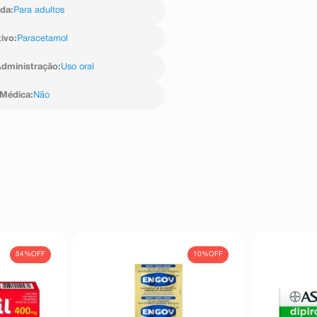
ida
:
Para adultos
tivo
:
Paracetamol
dministração
:
Uso oral
 Médica
:
Não
54%
OFF
10%
OFF