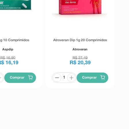
1g 10 Comprimidos
Atroveran Dip 1g 20 Comprimidos
Aspdip
Atroveran
R$
16
,
90
R$
27
,
49
R$
16
,
19
R$
20
,
39
Comprar
Comprar