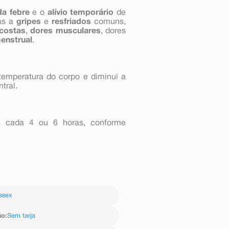
da febre
e o
alívio temporário
de
as a
gripes
e
resfriados
comuns,
 costas
,
dores musculares
, dores
menstrual
.
 temperatura do corpo e diminui a
tral.
 cada 4 ou 6 horas, conforme
ssex
ão
:
Sem tarja