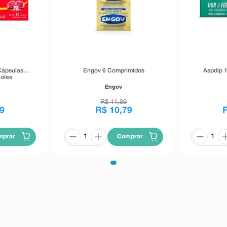
Cápsulas
Engov 6 Comprimidos
Aspdip 
Moles
Engov
R$
11
,
99
9
R$
10
,
79
mprar
Comprar