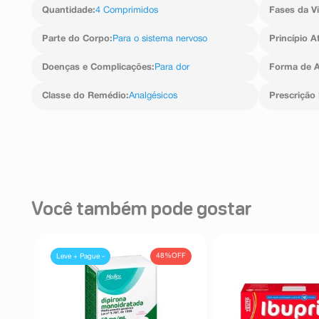
Quantidade
:
4 Comprimidos
Fases da V
Parte do Corpo
:
Para o sistema nervoso
Princípio A
Doenças e Complicações
:
Para dor
Forma de A
Classe do Remédio
:
Analgésicos
Prescrição
Você também pode gostar
48%
OFF
Leve + Pague -