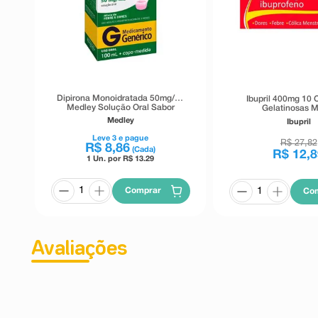
Dipirona Monoidratada 50mg/ml
Ibupril 400mg 10 
Medley Solução Oral Sabor
Gelatinosas 
Framboesa 100ml + Copo Medidor
Medley
Ibupril
Leve
3
e pague
R$
27
,
82
R$
8
,
86
(Cada)
R$
12
,
8
1 Un. por R$
13.29
Comprar
Co
Avaliações