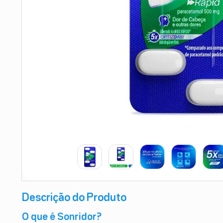
9
º
esmalte
10
º
absorvente
Descrição do Produto
O que é Sonridor?