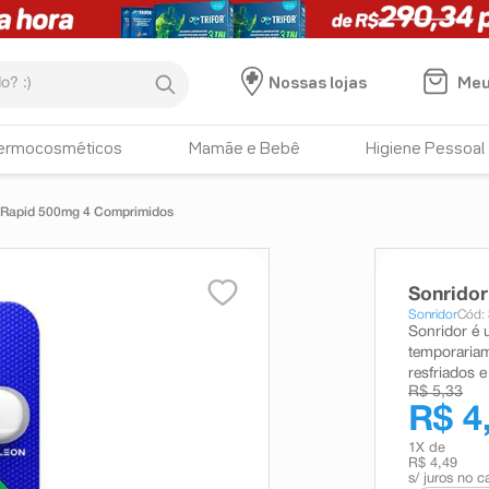
:)
Meu
Nossas lojas
ermocosméticos
Mamãe e Bebê
Higiene Pessoal
 Rapid 500mg 4 Comprimidos
Sonrido
Sonridor
Cód:
Sonridor é 
temporariam
resfriados e
R$ 5,33
R$ 4
1
X de
R$ 4,49
s/ juros no c