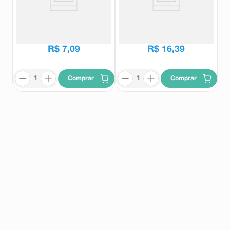
Sonridor Rapid 500mg 10
Sonridor Caf 4 Comprimidos
Comprimidos
Efervescentes
Sonridor
Sonridor
R$
11
,
73
R$
17
,
76
R$
7
,
09
R$
16
,
39
Comprar
Comprar