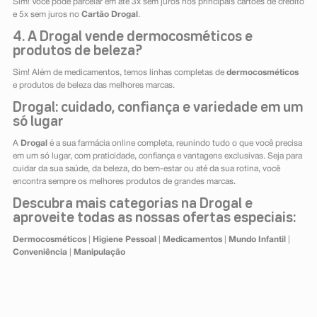
Sim! Você pode parcelar em até 3x sem juros nos principais cartões de crédito
e 5x sem juros no
Cartão Drogal
.
4. A Drogal vende dermocosméticos e
produtos de beleza?
Sim! Além de medicamentos, temos linhas completas de
dermocosméticos
e produtos de beleza das melhores marcas.
Drogal: cuidado, confiança e variedade em um
só lugar
A
Drogal
é a sua farmácia online completa, reunindo tudo o que você precisa
em um só lugar, com praticidade, confiança e vantagens exclusivas. Seja para
cuidar da sua saúde, da beleza, do bem-estar ou até da sua rotina, você
encontra sempre os melhores produtos de grandes marcas.
Descubra mais categorias na Drogal e
aproveite todas as nossas ofertas especiais:
Dermocosméticos
|
Higiene Pessoal
|
Medicamentos
|
Mundo Infantil
|
Conveniência
|
Manipulação