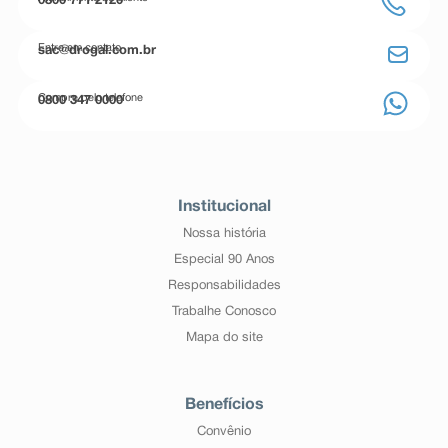
0800 771 2120
Entre em contato
sac@drogal.com.br
Compre pelo telefone
0800 347 0000
Institucional
Nossa história
Especial 90 Anos
Responsabilidades
Trabalhe Conosco
Mapa do site
Benefícios
Convênio