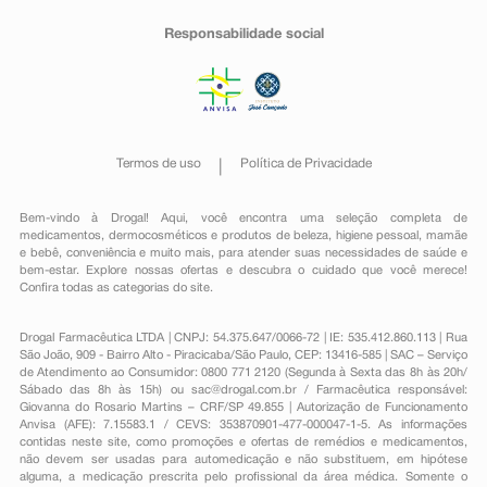
Responsabilidade social
Termos de uso
Política de Privacidade
Bem-vindo à Drogal! Aqui, você encontra uma seleção completa de
medicamentos
,
dermocosméticos e produtos de beleza
,
higiene pessoal
,
mamãe
e bebê
,
conveniência
e muito mais, para atender suas necessidades de saúde e
bem-estar. Explore nossas ofertas e descubra o cuidado que você merece!
Confira todas as categorias do site.
Drogal Farmacêutica LTDA | CNPJ: 54.375.647/0066-72 | IE: 535.412.860.113 | Rua
São João, 909 - Bairro Alto - Piracicaba/São Paulo, CEP: 13416-585 | SAC – Serviço
de Atendimento ao Consumidor: 0800 771 2120 (Segunda à Sexta das 8h às 20h/
Sábado das 8h às 15h) ou
sac@drogal.com.br
/ Farmacêutica responsável:
Giovanna do Rosario Martins – CRF/SP 49.855 | Autorização de Funcionamento
Anvisa (AFE): 7.15583.1 / CEVS: 353870901-477-000047-1-5. As informações
contidas neste site, como promoções e ofertas de remédios e medicamentos,
não devem ser usadas para automedicação e não substituem, em hipótese
alguma, a medicação prescrita pelo profissional da área médica. Somente o