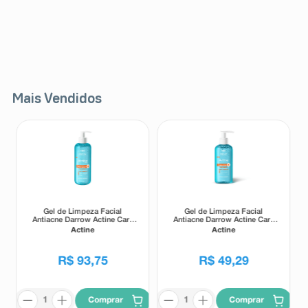
Mais Vendidos
Gel de Limpeza Facial
Gel de Limpeza Facial
Antiacne Darrow Actine Care
Antiacne Darrow Actine Care
Alta Tolerância 400g
Alta Tolerância 140g
Actine
Actine
R$
93
,
75
R$
49
,
29
Comprar
Comprar