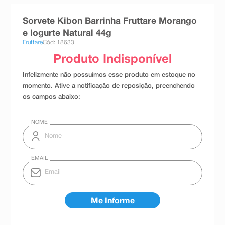
8
º
absorvente
Sorvete Kibon Barrinha Fruttare Morango
9
º
teste gravidez
e Iogurte Natural 44g
Fruttare
Cód: 18633
10
º
esmalte