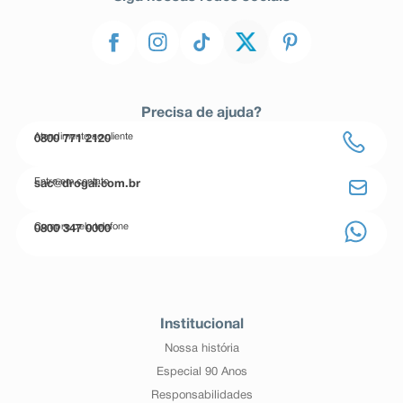
Precisa de ajuda?
Atendimento ao cliente
0800 771 2120
Entre em contato
sac@drogal.com.br
Compre pelo telefone
0800 347 0000
Institucional
Nossa história
Especial 90 Anos
Responsabilidades