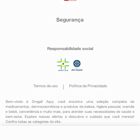
Segurança
Responsabilidade social
Termos de uso
Política de Privacidade
Bem-vindo à Drogal! Aqui, você encontra uma seleção completa de
medicamentos
,
dermocosméticos e produtos de beleza
,
higiene pessoal
,
mamãe
e bebê
,
conveniência
e muito mais, para atender suas necessidades de saúde e
bem-estar. Explore nossas ofertas e descubra o cuidado que você merece!
Confira todas as categorias do site.
Drogal Farmacêutica LTDA | CNPJ: 54.375.647/0066-72 | IE: 535.412.860.113 | Rua