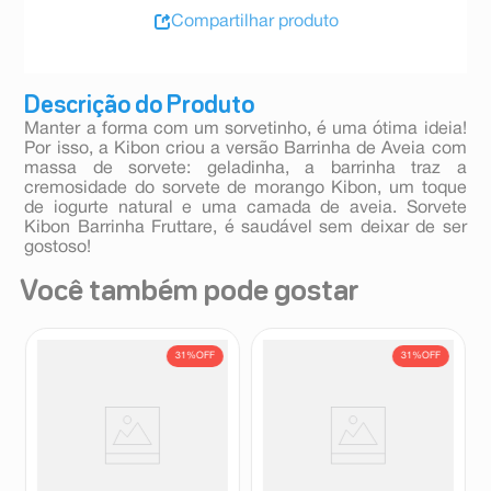
Compartilhar produto
Descrição do Produto
Manter a forma com um sorvetinho, é uma ótima ideia!
Por isso, a Kibon criou a versão Barrinha de Aveia com
massa de sorvete: geladinha, a barrinha traz a
cremosidade do sorvete de morango Kibon, um toque
de iogurte natural e uma camada de aveia. Sorvete
Kibon Barrinha Fruttare, é saudável sem deixar de ser
gostoso!
Você também pode gostar
31%
OFF
31%
OFF
Sorvete Kibon Mini Bombons
Sorvete Kibon Mini Bombons
Doce de Leite 92g
Morango 92g