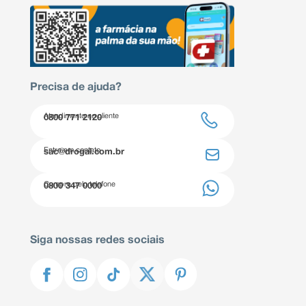
Precisa de ajuda?
Atendimento ao cliente
0800 771 2120
Entre em contato
sac@drogal.com.br
Compre pelo telefone
0800 347 0000
Siga nossas redes sociais