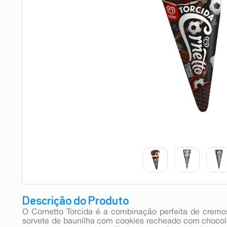
9
º
esmalte
10
º
absorvente
Descrição do Produto
O Cornetto Torcida é a combinação perfeita de cremo
sorvete de baunilha com cookies recheado com chocola