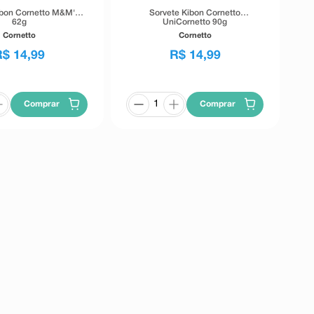
ibon Cornetto M&M's
Sorvete Kibon Cornetto
62g
UniCornetto 90g
Cornetto
Cornetto
R$
14
,
99
R$
14
,
99
Comprar
Comprar