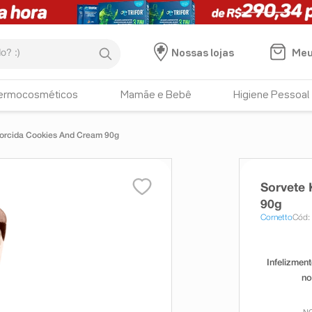
:)
Meu
Nossas lojas
ermocosméticos
Mamãe e Bebê
Higiene Pessoal
Torcida Cookies And Cream 90g
Sorvete 
90g
Cornetto
Cód: