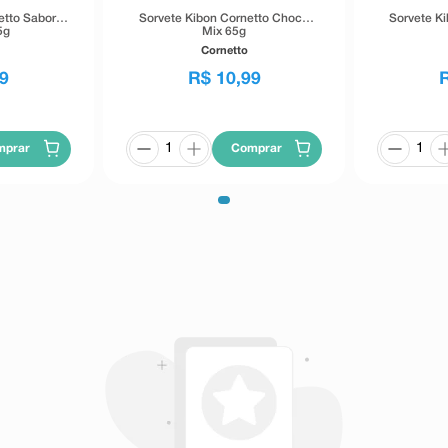
etto Sabor
Sorvete Kibon Cornetto Choco
Sorvete K
5g
Mix 65g
Cornetto
9
R$
10
,
99
mprar
Comprar