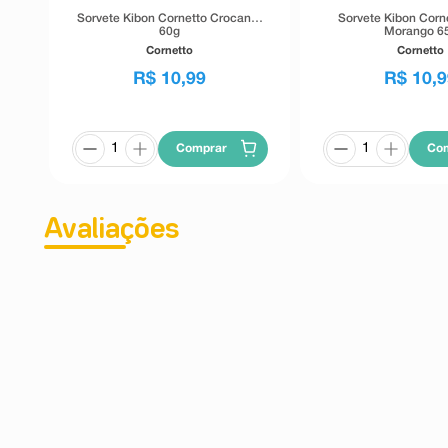
Sorvete Kibon Cornetto Crocante
Sorvete Kibon Corn
60g
Morango 6
Cornetto
Cornetto
R$
10
,
99
R$
10
,
9
Comprar
Co
Avaliações