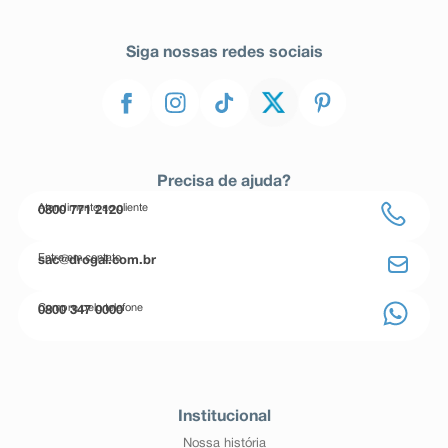
Siga nossas redes sociais
Precisa de ajuda?
Atendimento ao cliente
0800 771 2120
Entre em contato
sac@drogal.com.br
Compre pelo telefone
0800 347 0000
Institucional
Nossa história