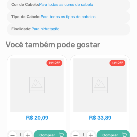
Cor de Cabelo
:
Para todas as cores de cabelo
Tipo de Cabelo
:
Para todos os tipos de cabelos
Finalidade
:
Para hidratação
Você também pode gostar
59%
OFF
13%
OFF
Sérum Capilar Revitalizador
Leave-In Dove Nutrição+ Tri-
Pantene Equilíbrio Raiz e
Óleos Expert em Danos 110ml
Pontas 95ml
Pantene
Dove
R$
48
,
89
R$
38
,
75
R$
20
,
09
R$
33
,
89
Comprar
Comprar