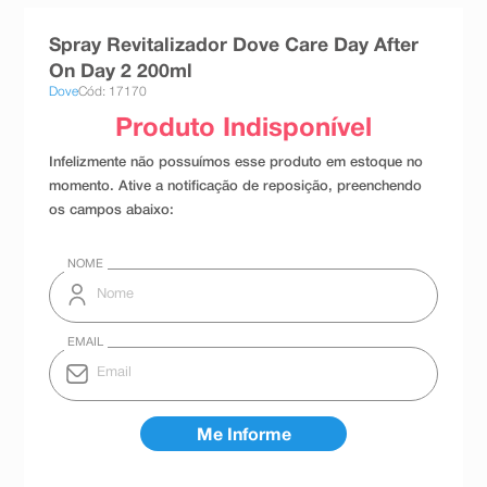
8
º
teste gravidez
Spray Revitalizador Dove Care Day After
9
º
esmalte
On Day 2 200ml
Dove
Cód: 17170
10
º
absorvente