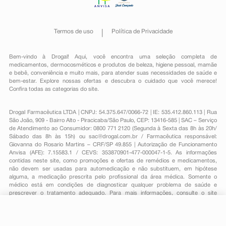
Termos de uso
Política de Privacidade
Bem-vindo à Drogal! Aqui, você encontra uma seleção completa de
medicamentos
,
dermocosméticos e produtos de beleza
,
higiene pessoal
,
mamãe
e bebê
,
conveniência
e muito mais, para atender suas necessidades de saúde e
bem-estar. Explore nossas ofertas e descubra o cuidado que você merece!
Confira todas as categorias do site.
Drogal Farmacêutica LTDA | CNPJ: 54.375.647/0066-72 | IE: 535.412.860.113 | Rua
São João, 909 - Bairro Alto - Piracicaba/São Paulo, CEP: 13416-585 | SAC – Serviço
de Atendimento ao Consumidor: 0800 771 2120 (Segunda à Sexta das 8h às 20h/
Sábado das 8h às 15h) ou
sac@drogal.com.br
/ Farmacêutica responsável:
Giovanna do Rosario Martins – CRF/SP 49.855 | Autorização de Funcionamento
Anvisa (AFE): 7.15583.1 / CEVS: 353870901-477-000047-1-5. As informações
contidas neste site, como promoções e ofertas de remédios e medicamentos,
não devem ser usadas para automedicação e não substituem, em hipótese
alguma, a medicação prescrita pelo profissional da área médica. Somente o
médico está em condições de diagnosticar qualquer problema de saúde e
prescrever o tratamento adequado. Para mais informações, consulte o site
Anvisa. As fotos contidas em nosso site são meramente ilustrativas. Promoções e
preços são válidos apenas para compras on-line, caso haja disponibilidade e
estão sujeitos a alterações no decorrer do dia. Todos os direitos reservados.
-
+
Comprar