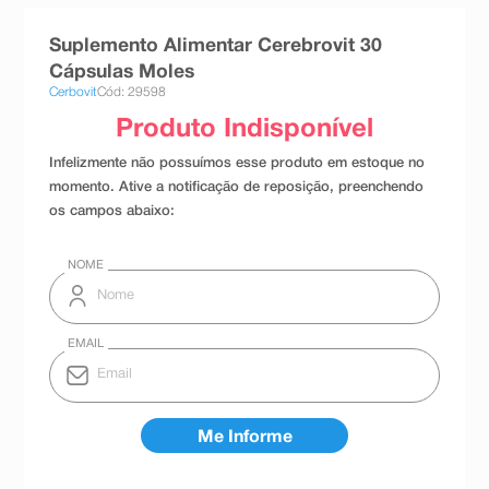
8
º
teste gravidez
Suplemento Alimentar Cerebrovit 30
9
º
esmalte
Cápsulas Moles
Cerbovit
Cód: 29598
10
º
absorvente