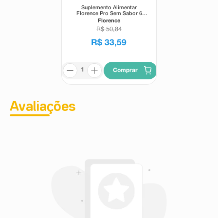
Suplemento Alimentar
Florence Pro Sem Sabor 6
Sachês 4g
Florence
R$
50
,
84
R$
33
,
59
Comprar
Avaliações