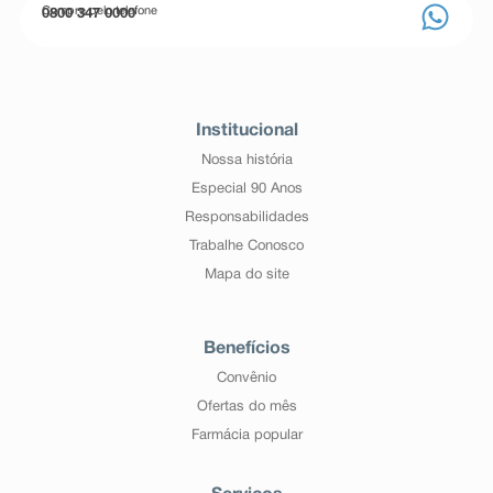
Compre pelo telefone
0800 347 0000
Institucional
Nossa história
Especial 90 Anos
Responsabilidades
Trabalhe Conosco
Mapa do site
Benefícios
Convênio
Ofertas do mês
Farmácia popular