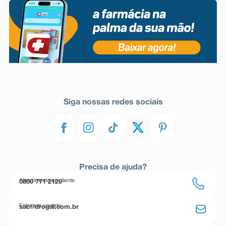
Siga nossas redes sociais
Precisa de ajuda?
Atendimento ao cliente
0800 771 2120
Entre em contato
sac@drogal.com.br