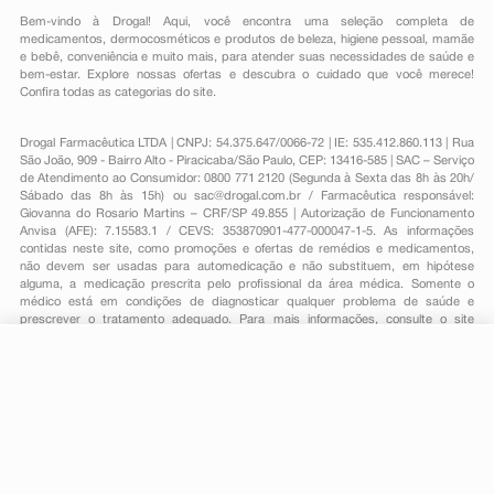
Bem-vindo à Drogal! Aqui, você encontra uma seleção completa de
medicamentos
,
dermocosméticos e produtos de beleza
,
higiene pessoal
,
mamãe
e bebê
,
conveniência
e muito mais, para atender suas necessidades de saúde e
bem-estar. Explore nossas ofertas e descubra o cuidado que você merece!
Confira todas as categorias do site.
Drogal Farmacêutica LTDA | CNPJ: 54.375.647/0066-72 | IE: 535.412.860.113 | Rua
São João, 909 - Bairro Alto - Piracicaba/São Paulo, CEP: 13416-585 | SAC – Serviço
de Atendimento ao Consumidor: 0800 771 2120 (Segunda à Sexta das 8h às 20h/
Sábado das 8h às 15h) ou
sac@drogal.com.br
/ Farmacêutica responsável:
Giovanna do Rosario Martins – CRF/SP 49.855 | Autorização de Funcionamento
Anvisa (AFE): 7.15583.1 / CEVS: 353870901-477-000047-1-5. As informações
contidas neste site, como promoções e ofertas de remédios e medicamentos,
não devem ser usadas para automedicação e não substituem, em hipótese
alguma, a medicação prescrita pelo profissional da área médica. Somente o
médico está em condições de diagnosticar qualquer problema de saúde e
prescrever o tratamento adequado. Para mais informações, consulte o site
Anvisa. As fotos contidas em nosso site são meramente ilustrativas. Promoções e
preços são válidos apenas para compras on-line, caso haja disponibilidade e
R$ 79,98
estão sujeitos a alterações no decorrer do dia. Todos os direitos reservados.
-
+
R$ 24,99
Comprar
Em
1
x
R$ 24,99
Powered by