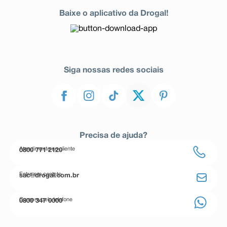
Baixe o aplicativo da Drogal!
Siga nossas redes sociais
Precisa de ajuda?
Atendimento ao cliente
0800 771 2120
Entre em contato
sac@drogal.com.br
Compre pelo telefone
0800 347 0000