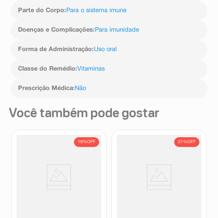
Parte do Corpo
:
Para o sistema imune
Doenças e Complicações
:
Para imunidade
Forma de Administração
:
Uso oral
Classe do Remédio
:
Vitaminas
Prescrição Médica
:
Não
Você também pode gostar
18%
OFF
21%
OFF
Suplemento Alimentar Puravit
Suplemento Alimentar La
Imune Solução Oral Sabor
Immunità Sabor Uva 150ml
Maça Verde 75ml + Seringa
Puravit
La Immunita
Dosadora
R$
78
,
96
R$
189
,
39