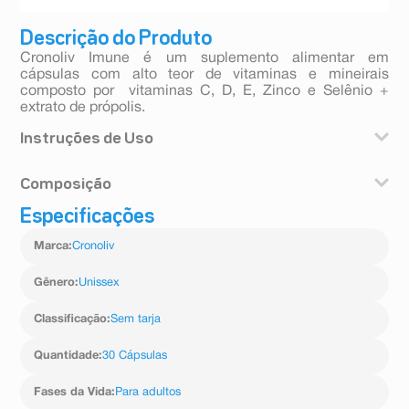
Descrição do Produto
Cronoliv Imune é um suplemento alimentar em
cápsulas com alto teor de vitaminas e mineirais
composto por vitaminas C, D, E, Zinco e Selênio +
extrato de própolis.
Instruções de Uso
Ingerir 1 (uma) cápsula ao dia.
Composição
Especificações
Ácido Ascórbico (Vitamina C), Extrato de Própolis,
Acetato de DL-alfa-tocoferol (Vitamina E), Óxido mde
Marca
:
Cronoliv
Zinco (Zinco), Selenito de Sódio (Selênio) e Veículo
(Óleo de Soja) Vitamina D - Colecalciferol. Cápsula:
Água Purificada, Geleificante (Gelatina), Umectante
Gênero
:
Unissex
(INS 422) e Corantes (INS 171, INS 131, INS 104 e INS
129). NÃO CONTÉM GLÚTEN. ALÉRGICOS: CONTÉM
Classificação
:
Sem tarja
DERIVADOS DE SOJA. NÃO CONTÉM LACTOSE.
Quantidade
:
30 Cápsulas
Fases da Vida
:
Para adultos