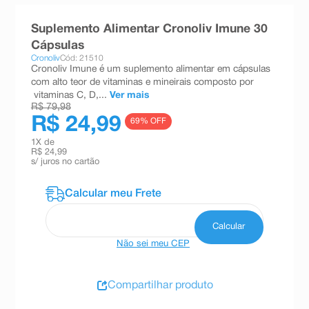
8
º
teste gravidez
Suplemento Alimentar Cronoliv Imune 30
9
º
esmalte
Cápsulas
Cronoliv
Cód: 21510
10
º
absorvente
Cronoliv Imune é um suplemento alimentar em cápsulas
com alto teor de vitaminas e mineirais composto por
vitaminas C, D,...
Ver mais
R$ 79,98
R$ 24,99
69
% OFF
1
X de
R$ 24,99
s/ juros no cartão
Não sei meu CEP
Compartilhar produto