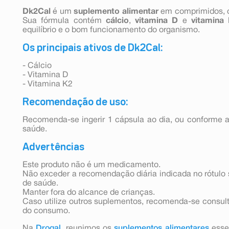
Dk2Cal
é um
suplemento alimentar
em comprimidos,
Sua fórmula contém
cálcio
,
vitamina D
e
vitamina
equilíbrio e o bom funcionamento do organismo.
Os principais ativos de Dk2Cal:
- Cálcio
- Vitamina D
- Vitamina K2
Recomendação de uso:
Recomenda-se ingerir 1 cápsula ao dia, ou conforme a
saúde.
Advertências
Este produto não é um medicamento.
Não exceder a recomendação diária indicada no rótulo 
de saúde.
Manter fora do alcance de crianças.
Caso utilize outros suplementos, recomenda-se consult
do consumo.
Na
Drogal
, reunimos os
suplementos alimentares
esse