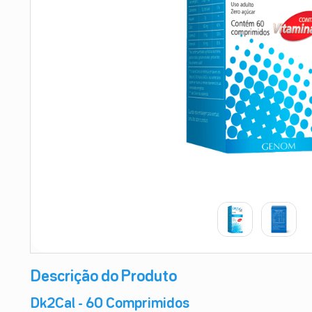
9
º
teste gravidez
10
º
esmalte
Descrição do Produto
Dk2Cal - 60 Comprimidos