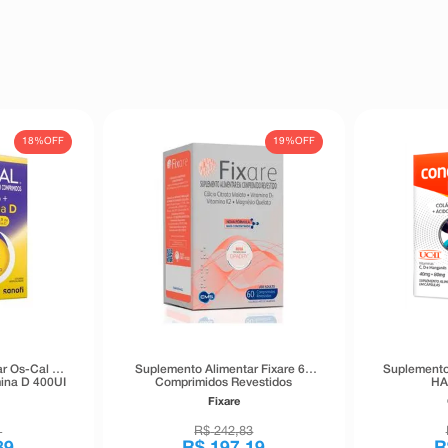
18%
OFF
19%
OFF
ar Os-Cal D
Suplemento Alimentar Fixare 60
Suplemento
ina D 400UI
Comprimidos Revestidos
HA
evestidos
Fixare
1
R$
242
,
83
89
R$
197
,
19
R