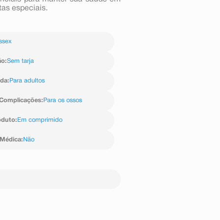
tas especiais.
ssex
ão
:
Sem tarja
ida
:
Para adultos
Complicações
:
Para os ossos
oduto
:
Em comprimido
 Médica
:
Não