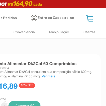
Entre ou Cadastre-se
s Pedidos
Conveniência
Manipulação
Ofertas
nto Alimentar Dk2Cal 60 Comprimidos
830004
to Alimentar Dk2Cal possui em sua composição cálcio 600mg,
5mcg e vitamina K2 55 mcg.
Ver mais
16,89
10
% OFF
artão
+
Comprar