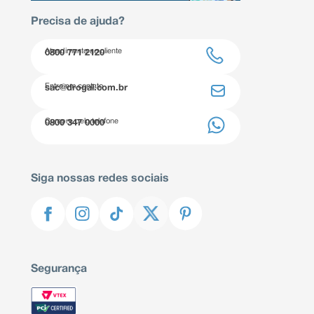
Precisa de ajuda?
Atendimento ao cliente
0800 771 2120
Entre em contato
sac@drogal.com.br
Compre pelo telefone
0800 347 0000
Siga nossas redes sociais
Segurança