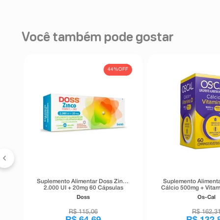
Você também pode gostar
FF
44%
OFF
x
Suplemento Alimentar Doss Zinco
Suplemento Aliment
2.000 UI + 20mg 60 Cápsulas
Cálcio 500mg + Vitam
Gelatinosas Moles
60 Comprimidos R
Doss
Os-Cal
R$
115
,
06
R$
162
,
3
R$
64
,
69
R$
132
,