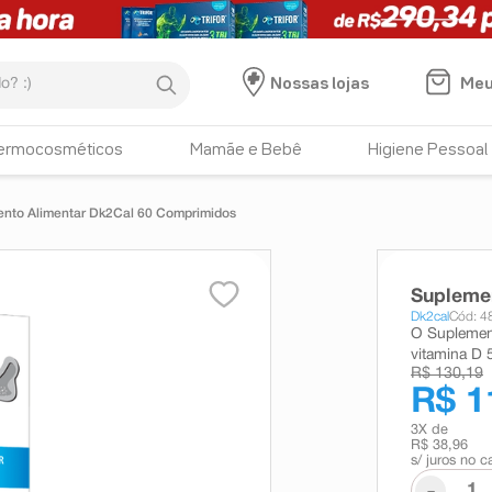
:)
Meu
Nossas lojas
ermocosméticos
Mamãe e Bebê
Higiene Pessoal
nto Alimentar Dk2Cal 60 Comprimidos
Supleme
Dk2cal
Cód: 4
O Suplemen
vitamina D 
R$ 130,19
R$ 1
3
X de
R$ 38,96
s/ juros no c
-