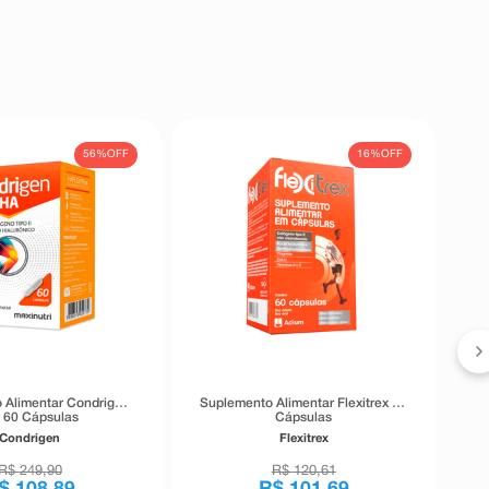
56%
OFF
16%
OFF
 Alimentar Condrigen
Suplemento Alimentar Flexitrex 60
 60 Cápsulas
Cápsulas
Condrigen
Flexitrex
R$
249
,
90
R$
120
,
61
$
108
,
89
R$
101
,
69