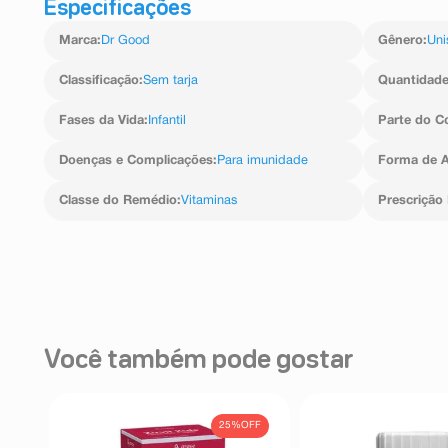
Especificações
Marca
:
Dr Good
Gênero
:
Uni
Classificação
:
Sem tarja
Quantidad
Fases da Vida
:
Infantil
Parte do C
Doenças e Complicações
:
Para imunidade
Forma de A
Classe do Remédio
:
Vitaminas
Prescrição
Você também pode gostar
FF
25%
OFF