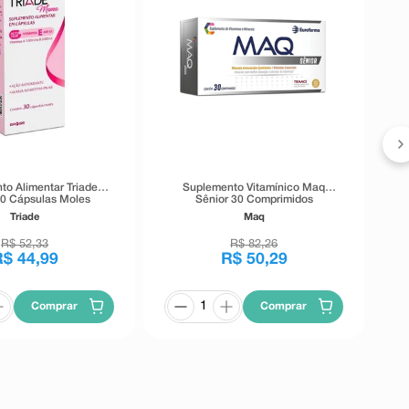
U
60
to Alimentar Triade
Suplemento Vitamínico Maq
0 Cápsulas Moles
Sênior 30 Comprimidos
Triade
Maq
R$
52
,
33
R$
82
,
26
R$
44
,
99
R$
50
,
29
Comprar
Comprar