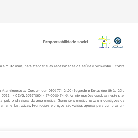
Responsabilidade social
ia
e muito mais, para atender suas necessidades de saúde e bem-estar. Explore
o de Atendimento ao Consumidor: 0800 771 2120 (Segunda à Sexta das 8h às 20h/
.15583.1 / CEVS: 353870901-477-000047-1-5. As informações contidas neste site,
a pelo profissional da área médica. Somente o médico está em condições de
eramente ilustrativas. Promoções e preços são válidos apenas para compras on-