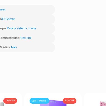
ssex
e
:
30 Gomas
orpo
:
Para o sistema imune
dministração
:
Uso oral
 Médica
:
Não
13%
OFF
40%
OFF
Leve + Pague -