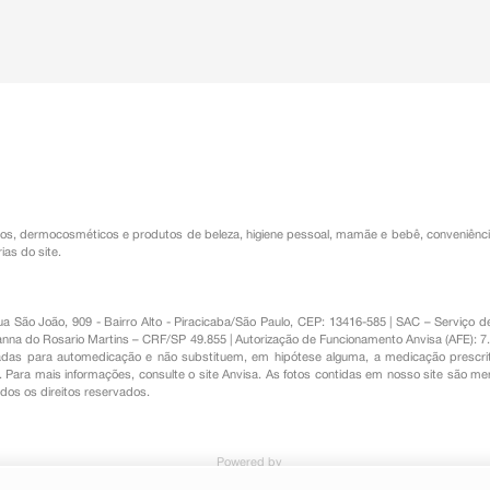
os
,
dermocosméticos e produtos de beleza
,
higiene pessoal
,
mamãe e bebê
,
conveniênc
ias do site.
Rua São João, 909 - Bairro Alto - Piracicaba/São Paulo, CEP: 13416-585 | SAC – Serviç
nna do Rosario Martins – CRF/SP 49.855 | Autorização de Funcionamento Anvisa (AFE): 7
s para automedicação e não substituem, em hipótese alguma, a medicação prescrit
Para mais informações, consulte o site Anvisa. As fotos contidas em nosso site são m
Todos os direitos reservados.
Powered by