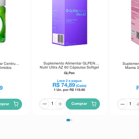
Suplemento Alimentar GLPEN
ar Centrum
Suplemen
Nutri Ultra AZ 60 Cápsulas Softgel
rimidos
Mama 3
GLPen
Leve
2
e pague
R$
74
,
89
(Cada)
9
1 Un. por R$
119.90
Comprar
mprar