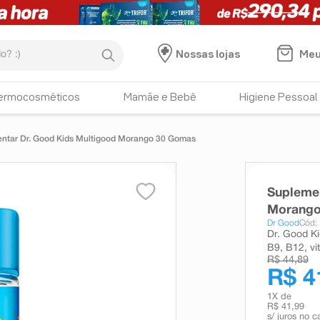
:)
Meu
Nossas lojas
ermocosméticos
Mamãe e Bebê
Higiene Pessoal
ntar Dr. Good Kids Multigood Morango 30 Gomas
Suplemen
Morango
Dr Good
Cód:
Dr. Good Ki
B9, B12, vi
R$ 44,89
R$ 4
1
X de
R$ 41,99
s/ juros no c