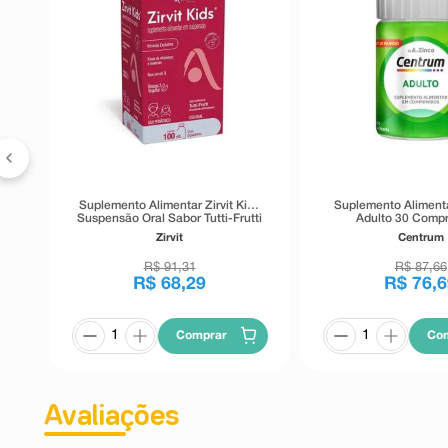
m
Suplemento Alimentar Zirvit Kids
Suplemento Aliment
Suspensão Oral Sabor Tutti-Frutti
Adulto 30 Comp
100ml
Zirvit
Centrum
R$
91
,
31
R$
87
,
66
R$
68
,
29
R$
76
,
6
Comprar
Co
Avaliações