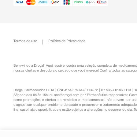
Termos de uso
Política de Privacidade
Bem-vindo à Drogal! Aqui, você encontra uma seleção completa de
medicament
nossas ofertas e descubra o cuidado que você merece!
Confira todas as categor
Drogal Farmacêutica LTDA | CNPJ: 54.375.647/0066-72 | IE: 535.412.860.113 | 
Sábado das 8h às 15h) ou
sac@drogal.com.br
/ Farmacêutica responsável: Giova
como promoções e ofertas de remédios e medicamentos, não devem ser usada
diagnosticar qualquer problema de saúde e prescrever o tratamento adequado. 
line, caso haja disponibilidade e estão sujeitos a alterações no decorrer do dia. 