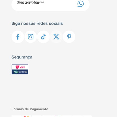
Compre pelo telefone
0800 347 0000
Siga nossas redes sociais
Segurança
Formas de Pagamento