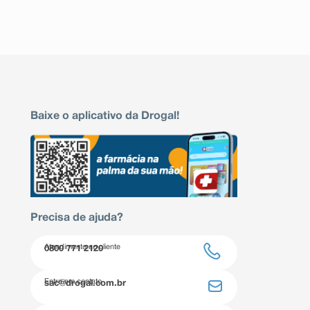
Baixe o aplicativo da Drogal!
Precisa de ajuda?
Atendimento ao cliente
0800 771 2120
Entre em contato
sac@drogal.com.br