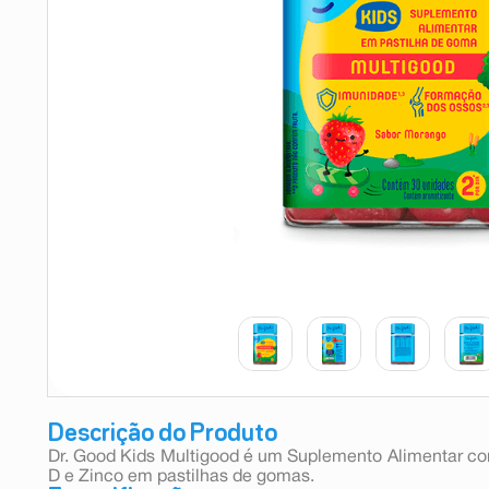
9
º
esmalte
10
º
absorvente
Descrição do Produto
Dr. Good Kids Multigood é um Suplemento Alimentar co
D e Zinco em pastilhas de gomas.