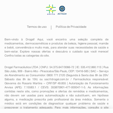
Termos de uso
Política de Privacidade
Bem-vindo à Drogal! Aqui, você encontra uma seleção completa de
medicamentos
,
dermocosméticos e produtos de beleza
,
higiene pessoal
,
mamãe
e bebê
,
conveniência
e muito mais, para atender suas necessidades de saúde e
bem-estar. Explore nossas ofertas e descubra o cuidado que você merece!
Confira todas as categorias do site.
Drogal Farmacêutica LTDA | CNPJ: 54.375.647/0066-72 | IE: 535.412.860.113 | Rua
São João, 909 - Bairro Alto - Piracicaba/São Paulo, CEP: 13416-585 | SAC – Serviço
de Atendimento ao Consumidor: 0800 771 2120 (Segunda à Sexta das 8h às 20h/
Sábado das 8h às 15h) ou
sac@drogal.com.br
/ Farmacêutica responsável:
Giovanna do Rosario Martins – CRF/SP 49.855 | Autorização de Funcionamento
Anvisa (AFE): 7.15583.1 / CEVS: 353870901-477-000047-1-5. As informações
contidas neste site, como promoções e ofertas de remédios e medicamentos,
não devem ser usadas para automedicação e não substituem, em hipótese
alguma, a medicação prescrita pelo profissional da área médica. Somente o
médico está em condições de diagnosticar qualquer problema de saúde e
prescrever o tratamento adequado. Para mais informações, consulte o site
Anvisa. As fotos contidas em nosso site são meramente ilustrativas. Promoções e