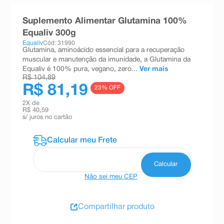
8
º
esmalte
Suplemento Alimentar Glutamina 100%
9
º
absorvente
Equaliv 300g
Equaliv
Cód: 31990
10
º
shampoo
Glutamina, aminoácido essencial para a recuperação
muscular e manutenção da imunidade, a Glutamina da
Equaliv é 100% pura, vegano, zero...
Ver mais
R$ 104,89
R$ 81,19
23
% OFF
2
X de
R$ 40,59
s/ juros no cartão
Não sei meu CEP
Compartilhar produto