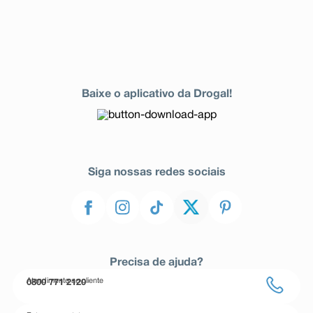
Baixe o aplicativo da Drogal!
Siga nossas redes sociais
Precisa de ajuda?
Atendimento ao cliente
0800 771 2120