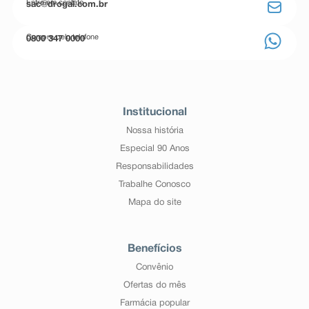
Entre em contato
sac@drogal.com.br
Compre pelo telefone
0800 347 0000
Institucional
Nossa história
Especial 90 Anos
Responsabilidades
Trabalhe Conosco
Mapa do site
Benefícios
Convênio
Ofertas do mês
Farmácia popular