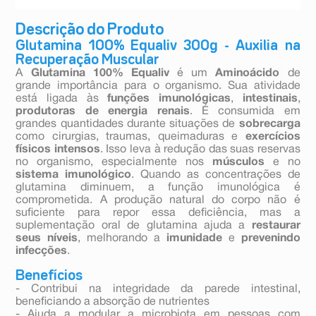
Descrição do Produto
Glutamina 100% Equaliv 300g - Auxilia na
Recuperação Muscular
A
Glutamina 100% Equaliv
é um
Aminoácido
de
grande importância para o organismo. Sua atividade
está ligada às
funções imunológicas
,
intestinais
,
produtoras de energia renais
. É consumida em
grandes quantidades durante situações de
sobrecarga
como cirurgias, traumas, queimaduras e
exercícios
físicos intensos
. Isso leva à redução das suas reservas
no organismo, especialmente nos
músculos
e no
sistema imunológico
. Quando as concentrações de
glutamina diminuem, a função imunológica é
comprometida. A produção natural do corpo não é
suficiente para repor essa deficiência, mas a
suplementação oral de glutamina ajuda a
restaurar
seus níveis
, melhorando a
imunidade
e
prevenindo
infecções
.
Benefícios
- Contribui na integridade da parede intestinal,
beneficiando a absorção de nutrientes
- Ajuda a modular a microbiota em pessoas com