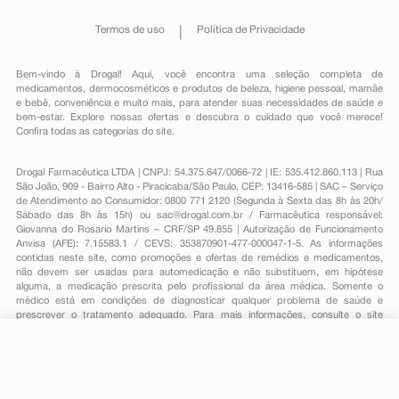
Termos de uso
Política de Privacidade
Bem-vindo à Drogal! Aqui, você encontra uma seleção completa de
medicamentos
,
dermocosméticos e produtos de beleza
,
higiene pessoal
,
mamãe
e bebê
,
conveniência
e muito mais, para atender suas necessidades de saúde e
bem-estar. Explore nossas ofertas e descubra o cuidado que você merece!
Confira todas as categorias do site.
Drogal Farmacêutica LTDA | CNPJ: 54.375.647/0066-72 | IE: 535.412.860.113 | Rua
São João, 909 - Bairro Alto - Piracicaba/São Paulo, CEP: 13416-585 | SAC – Serviço
de Atendimento ao Consumidor: 0800 771 2120 (Segunda à Sexta das 8h às 20h/
Sábado das 8h às 15h) ou
sac@drogal.com.br
/ Farmacêutica responsável:
Giovanna do Rosario Martins – CRF/SP 49.855 | Autorização de Funcionamento
Anvisa (AFE): 7.15583.1 / CEVS: 353870901-477-000047-1-5. As informações
contidas neste site, como promoções e ofertas de remédios e medicamentos,
não devem ser usadas para automedicação e não substituem, em hipótese
alguma, a medicação prescrita pelo profissional da área médica. Somente o
médico está em condições de diagnosticar qualquer problema de saúde e
prescrever o tratamento adequado. Para mais informações, consulte o site
Anvisa. As fotos contidas em nosso site são meramente ilustrativas. Promoções e
preços são válidos apenas para compras on-line, caso haja disponibilidade e
estão sujeitos a alterações no decorrer do dia. Todos os direitos reservados.
-
+
Comprar