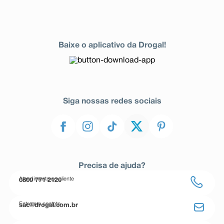
Baixe o aplicativo da Drogal!
Siga nossas redes sociais
Precisa de ajuda?
Atendimento ao cliente
0800 771 2120
Entre em contato
sac@drogal.com.br