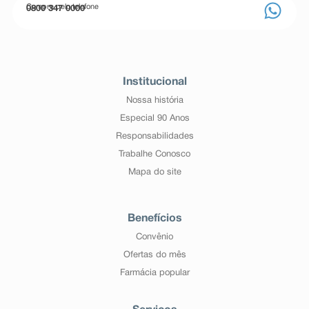
Compre pelo telefone
0800 347 0000
Institucional
Nossa história
Especial 90 Anos
Responsabilidades
Trabalhe Conosco
Mapa do site
Benefícios
Convênio
Ofertas do mês
Farmácia popular