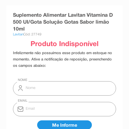
8
º
teste gravidez
Suplemento Alimentar Lavitan Vitamina D
9
º
esmalte
500 UI/Gota Solução Gotas Sabor limão
10
º
absorvente
10ml
Lavitan
Cód: 27749