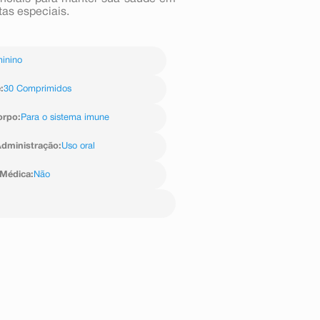
tas especiais.
inino
e
:
30 Comprimidos
orpo
:
Para o sistema imune
dministração
:
Uso oral
 Médica
:
Não