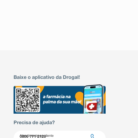
Baixe o aplicativo da Drogal!
Precisa de ajuda?
Atendimento ao cliente
0800 771 2120