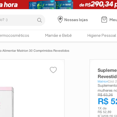
:)
Meu
Nossas lojas
ermocosméticos
Mamãe e Bebê
Higiene Pessoal
 Alimentar Matrion 30 Comprimidos Revestidos
Supleme
Revesti
Matrion
Cód: 
Suplemento 
mulheres no
R$ 63,26
R$ 5
1
X de
R$ 52,89
s/ juros no c