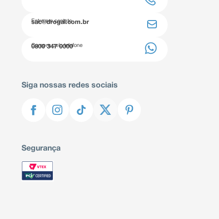
Entre em contato
sac@drogal.com.br
Compre pelo telefone
0800 347 0000
Siga nossas redes sociais
Segurança