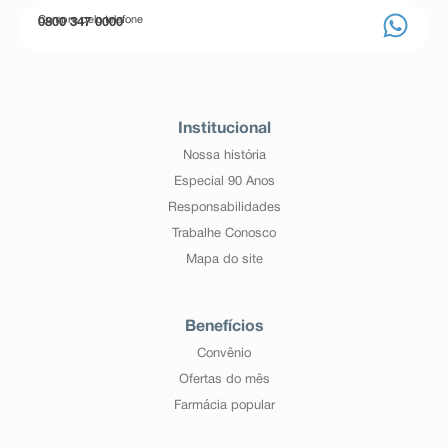
Compre pelo telefone
0800 347 0000
Institucional
Nossa história
Especial 90 Anos
Responsabilidades
Trabalhe Conosco
Mapa do site
Benefícios
Convênio
Ofertas do mês
Farmácia popular