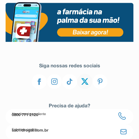
Siga nossas redes sociais
Precisa de ajuda?
Atendimento ao cliente
0800 771 2120
Entre em contato
sac@drogal.com.br