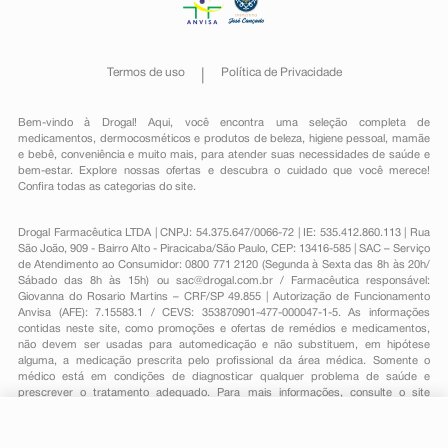
Termos de uso
Política de Privacidade
Bem-vindo à Drogal! Aqui, você encontra uma seleção completa de
medicamentos
,
dermocosméticos e produtos de beleza
,
higiene pessoal
,
mamãe
e bebê
,
conveniência
e muito mais, para atender suas necessidades de saúde e
bem-estar. Explore nossas ofertas e descubra o cuidado que você merece!
Confira todas as categorias do site.
Drogal Farmacêutica LTDA | CNPJ: 54.375.647/0066-72 | IE: 535.412.860.113 | Rua
São João, 909 - Bairro Alto - Piracicaba/São Paulo, CEP: 13416-585 | SAC – Serviço
de Atendimento ao Consumidor: 0800 771 2120 (Segunda à Sexta das 8h às 20h/
Sábado das 8h às 15h) ou
sac@drogal.com.br
/ Farmacêutica responsável:
Giovanna do Rosario Martins – CRF/SP 49.855 | Autorização de Funcionamento
Anvisa (AFE): 7.15583.1 / CEVS: 353870901-477-000047-1-5. As informações
contidas neste site, como promoções e ofertas de remédios e medicamentos,
não devem ser usadas para automedicação e não substituem, em hipótese
alguma, a medicação prescrita pelo profissional da área médica. Somente o
médico está em condições de diagnosticar qualquer problema de saúde e
prescrever o tratamento adequado. Para mais informações, consulte o site
Anvisa. As fotos contidas em nosso site são meramente ilustrativas. Promoções e
preços são válidos apenas para compras on-line, caso haja disponibilidade e
estão sujeitos a alterações no decorrer do dia. Todos os direitos reservados.