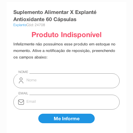
8
º
teste gravidez
Suplemento Alimentar X Explanté
9
º
esmalte
Antioxidante 60 Cápsulas
Explante
Cód: 24708
10
º
absorvente