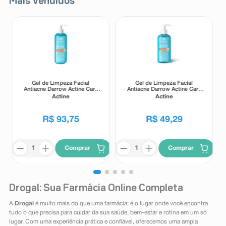
Mais Vendidos
Gel de Limpeza Facial
Gel de Limpeza Facial
Antiacne Darrow Actine Care
Antiacne Darrow Actine Care
Alta Tolerância 400g
Alta Tolerância 140g
Actine
Actine
R$
93
,
75
R$
49
,
29
Comprar
Comprar
Drogal: Sua Farmácia Online Completa
A
Drogal
é muito mais do que uma farmácia: é o lugar onde você encontra
tudo o que precisa para cuidar da sua saúde, bem-estar e rotina em um só
lugar. Com uma experiência prática e confiável, oferecemos uma ampla