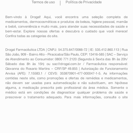
Termos de uso
Política de Privacidade
Bem-vindo à Drogal! Aqui, você encontra uma seleção completa de
medicamentos
,
dermocosméticos e produtos de beleza
,
higiene pessoal
,
mamãe
e bebê
,
conveniência
e muito mais, para atender suas necessidades de saúde e
bem-estar. Explore nossas ofertas e descubra o cuidado que você merece!
Confira todas as categorias do site.
Drogal Farmacêutica LTDA | CNPJ: 54.375.647/0066-72 | IE: 535.412.860.113 | Rua
São João, 909 - Bairro Alto - Piracicaba/São Paulo, CEP: 13416-585 | SAC – Serviço
de Atendimento ao Consumidor: 0800 771 2120 (Segunda à Sexta das 8h às 20h/
Sábado das 8h às 15h) ou
sac@drogal.com.br
/ Farmacêutica responsável:
Giovanna do Rosario Martins – CRF/SP 49.855 | Autorização de Funcionamento
Anvisa (AFE): 7.15583.1 / CEVS: 353870901-477-000047-1-5. As informações
contidas neste site, como promoções e ofertas de remédios e medicamentos,
não devem ser usadas para automedicação e não substituem, em hipótese
alguma, a medicação prescrita pelo profissional da área médica. Somente o
médico está em condições de diagnosticar qualquer problema de saúde e
prescrever o tratamento adequado. Para mais informações, consulte o site
Anvisa. As fotos contidas em nosso site são meramente ilustrativas. Promoções e
preços são válidos apenas para compras on-line, caso haja disponibilidade e
estão sujeitos a alterações no decorrer do dia. Todos os direitos reservados.
Powered by