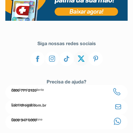
Siga nossas redes sociais
Precisa de ajuda?
Atendimento ao cliente
0800 771 2120
Entre em contato
sac@drogal.com.br
Compre pelo telefone
0800 347 0000