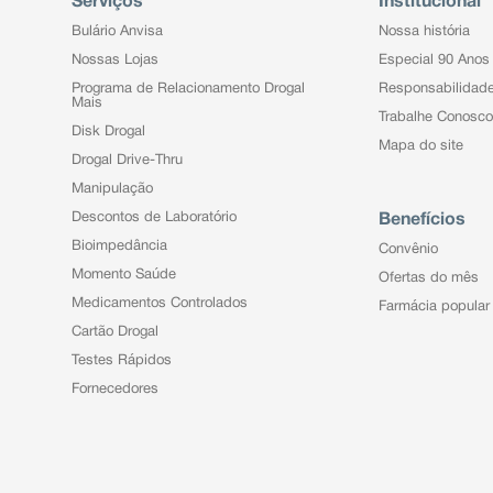
Serviços
Institucional
Bulário Anvisa
Nossa história
Nossas Lojas
Especial 90 Anos
Programa de Relacionamento Drogal
Responsabilidad
Mais
Trabalhe Conosco
Disk Drogal
Mapa do site
Drogal Drive-Thru
Manipulação
Descontos de Laboratório
Benefícios
Bioimpedância
Convênio
Momento Saúde
Ofertas do mês
Medicamentos Controlados
Farmácia popular
Cartão Drogal
Testes Rápidos
Fornecedores