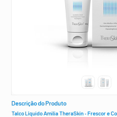
9
º
esmalte
10
º
absorvente
Descrição do Produto
Talco Líquido Amilia TheraSkin - Frescor e C