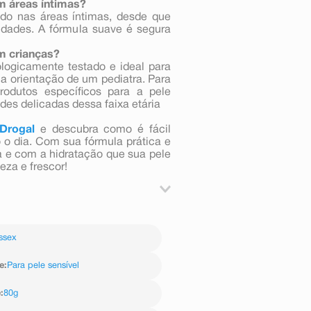
m áreas íntimas?
zado nas áreas íntimas, desde que
dades. A fórmula suave é segura
em crianças?
logicamente testado e ideal para
a orientação de um pediatra. Para
rodutos específicos para a pele
es delicadas dessa faixa etária
Drogal
e descubra como é fácil
 o dia. Com sua fórmula prática e
a e com a hidratação que sua pele
eza e frescor!
 a 3 vezes ao dia, ou conforme
ssex
e
:
Para pele sensível
e
:
80g