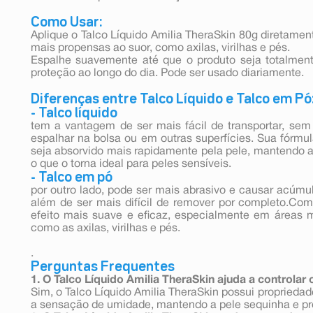
Como Usar:
Aplique o Talco Líquido Amilia TheraSkin 80g diretamen
mais propensas ao suor, como axilas, virilhas e pés.
Espalhe suavemente até que o produto seja totalmente
proteção ao longo do dia. Pode ser usado diariamente.
Diferenças entre Talco Líquido e Talco em Pó
- Talco líquido
tem a vantagem de ser mais fácil de transportar, sem
espalhar na bolsa ou em outras superfícies. Sua fórmu
seja absorvido mais rapidamente pela pele, mantendo a 
o que o torna ideal para peles sensíveis.
- Talco em pó
por outro lado, pode ser mais abrasivo e causar acúmu
além de ser mais difícil de remover por completo.Com
efeito mais suave e eficaz, especialmente em áreas 
como as axilas, virilhas e pés.
.
Perguntas Frequentes
1. O Talco Líquido Amilia TheraSkin ajuda a controlar 
Sim, o Talco Líquido Amilia TheraSkin possui propriedad
a sensação de umidade, mantendo a pele sequinha e pro