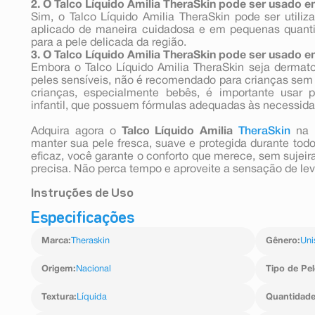
2. O Talco Líquido Amilia TheraSkin pode ser usado e
Sim, o Talco Líquido Amilia TheraSkin pode ser utili
aplicado de maneira cuidadosa e em pequenas quanti
para a pele delicada da região.
3. O Talco Líquido Amilia TheraSkin pode ser usado 
Embora o Talco Líquido Amilia TheraSkin seja dermato
peles sensíveis, não é recomendado para crianças sem 
crianças, especialmente bebês, é importante usar p
infantil, que possuem fórmulas adequadas às necessidad
Adquira agora o
Talco Líquido Amilia
TheraSkin
na
manter sua pele fresca, suave e protegida durante todo
eficaz, você garante o conforto que merece, sem sujeir
precisa. Não perca tempo e aproveite a sensação de lev
Instruções de Uso
Especificações
Modo de Uso: Aplicar sobre a área desejada de 2
orientação médica.
Marca
:
Theraskin
Gênero
:
Uni
Origem
:
Nacional
Tipo de Pel
Textura
:
Líquida
Quantidad