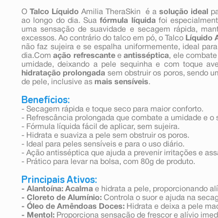
O
Talco Líquido
Amilia TheraSkin é a
solução ideal
pa
ao longo do dia. Sua
fórmula líquida
foi especialment
uma sensação de suavidade e secagem rápida, mante
excessos. Ao contrário do talco em pó, o Talco
Líquido 
não faz sujeira e se espalha uniformemente, ideal par
dia.Com
ação refrescante
e
antisséptica
, ele combate
umidade, deixando a pele sequinha e com toque avel
hidratação prolongada
sem obstruir os poros, sendo um
de pele, inclusive as
mais sensíveis
.
Benefícios:
- Secagem rápida e toque seco para maior conforto.
- Refrescância prolongada que combate a umidade e o 
- Fórmula líquida fácil de aplicar, sem sujeira.
- Hidrata e suaviza a pele sem obstruir os poros.
- Ideal para peles sensíveis e para o uso diário.
- Ação antisséptica que ajuda a prevenir irritações e as
- Prático para levar na bolsa, com 80g de produto.
Principais Ativos:
- Alantoína: Acalma
e hidrata a pele, proporcionando alí
- Cloreto de Alumínio:
Controla o suor e ajuda na seca
- Óleo de Amêndoas Doces:
Hidrata e deixa a pele ma
- Mentol:
Proporciona sensação de frescor e alívio imed