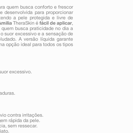
ra quem busca conforto e frescor
e desenvolvida para proporcionar
ndo a pele protegida e livre de
Amilia
TheraSkin é
fácil de aplicar
,
a quem busca praticidade no dia a
 o suor excessivo e a sensação de
udado. A versão líquida garante
a opção ideal para todos os tipos
suor excessivo.
saduras.
vio contra irritações.
gem rápida da pele.
cia, sem ressecar.
iato.