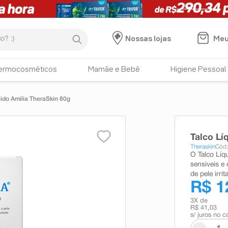
:)
Meu
Nossas lojas
ermocosméticos
Mamãe e Bebê
Higiene Pessoal
uido Amilia TheraSkin 80g
Talco Lí
Theraskin
Cód
O Talco Líq
sensiveis e
de pele irrit
R$ 1
3
X de
R$ 41,03
s/ juros no c