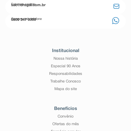
Entre em contato
sac@drogal.com.br
Compre pelo telefone
0800 347 0000
Institucional
Nossa história
Especial 90 Anos
Responsabilidades
Trabalhe Conosco
Mapa do site
Benefícios
Convênio
Ofertas do mês