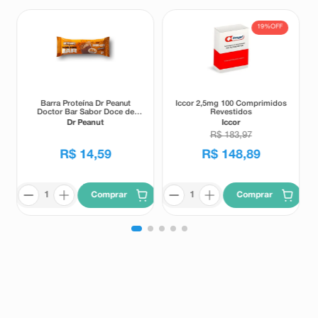
19%
OFF
Barra Proteína Dr Peanut
Iccor 2,5mg 100 Comprimidos
Doctor Bar Sabor Doce de
Revestidos
Leite 62g
Dr Peanut
Iccor
R$
183
,
97
R$
14
,
59
R$
148
,
89
Comprar
Comprar