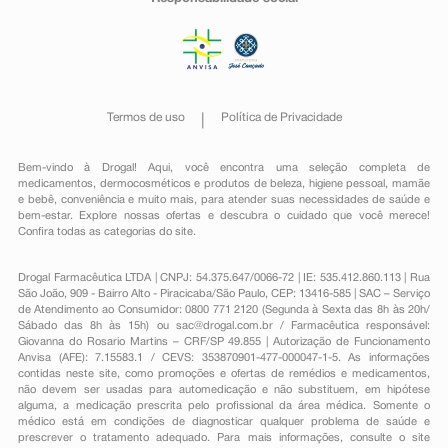
Termos de uso
Política de Privacidade
Bem-vindo à Drogal! Aqui, você encontra uma seleção completa de
medicamentos
,
dermocosméticos e produtos de beleza
,
higiene pessoal
,
mamãe
e bebê
,
conveniência
e muito mais, para atender suas necessidades de saúde e
bem-estar. Explore nossas ofertas e descubra o cuidado que você merece!
Confira todas as categorias do site.
Drogal Farmacêutica LTDA | CNPJ: 54.375.647/0066-72 | IE: 535.412.860.113 | Rua
São João, 909 - Bairro Alto - Piracicaba/São Paulo, CEP: 13416-585 | SAC – Serviço
de Atendimento ao Consumidor: 0800 771 2120 (Segunda à Sexta das 8h às 20h/
Sábado das 8h às 15h) ou
sac@drogal.com.br
/ Farmacêutica responsável:
Giovanna do Rosario Martins – CRF/SP 49.855 | Autorização de Funcionamento
Anvisa (AFE): 7.15583.1 / CEVS: 353870901-477-000047-1-5. As informações
contidas neste site, como promoções e ofertas de remédios e medicamentos,
não devem ser usadas para automedicação e não substituem, em hipótese
alguma, a medicação prescrita pelo profissional da área médica. Somente o
médico está em condições de diagnosticar qualquer problema de saúde e
prescrever o tratamento adequado. Para mais informações, consulte o site