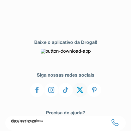
Baixe o aplicativo da Drogal!
Siga nossas redes sociais
Precisa de ajuda?
Atendimento ao cliente
0800 771 2120