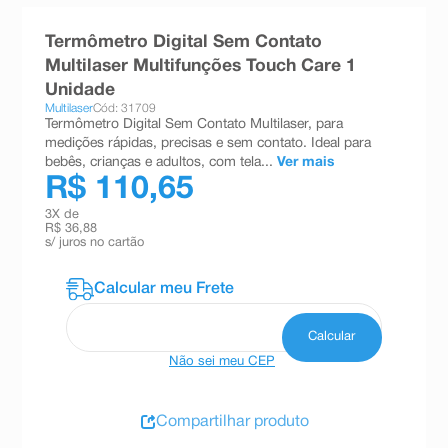
8
º
absorvente
Termômetro Digital Sem Contato
9
º
teste gravidez
Multilaser Multifunções Touch Care 1
Unidade
10
º
esmalte
Multilaser
Cód: 31709
Termômetro Digital Sem Contato Multilaser, para
medições rápidas, precisas e sem contato. Ideal para
bebês, crianças e adultos, com tela...
Ver mais
R$ 110,65
3
X de
R$ 36,88
s/ juros no cartão
Não sei meu CEP
Compartilhar produto