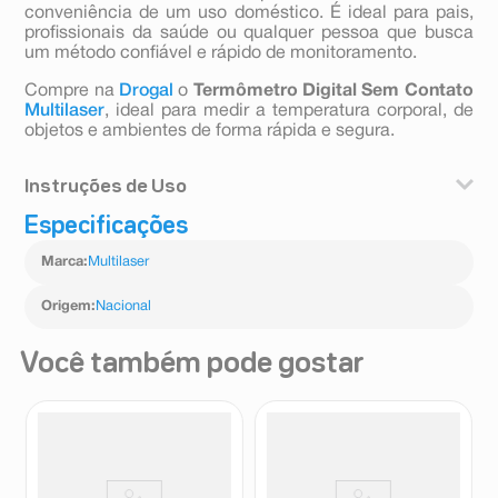
conveniência de um uso doméstico. É ideal para pais,
profissionais da saúde ou qualquer pessoa que busca
um método confiável e rápido de monitoramento.
Compre na
Drogal
o
Termômetro Digital Sem Contato
Multilaser
, ideal para medir a temperatura corporal, de
objetos e ambientes de forma rápida e segura.
Instruções de Uso
Especificações
1. Pressione o botão "Medir" para ligar o dispositivo.
2. Aponte o termômetro a uma distância de 1 a 3 cm da
Marca
:
Multilaser
testa ou objeto.
3. Pressione o botão novamente e aguarde o resultado
na tela.
Origem
:
Nacional
4. Verifique a cor da tela para avaliar a condição da
temperatura.
Você também pode gostar