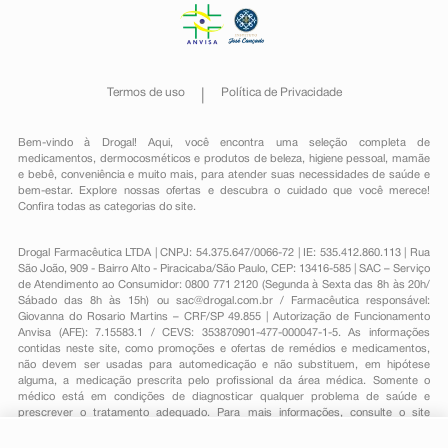
Termos de uso
Política de Privacidade
Bem-vindo à Drogal! Aqui, você encontra uma seleção completa de
medicamentos
,
dermocosméticos e produtos de beleza
,
higiene pessoal
,
mamãe
e bebê
,
conveniência
e muito mais, para atender suas necessidades de saúde e
bem-estar. Explore nossas ofertas e descubra o cuidado que você merece!
Confira todas as categorias do site.
Drogal Farmacêutica LTDA | CNPJ: 54.375.647/0066-72 | IE: 535.412.860.113 | Rua
São João, 909 - Bairro Alto - Piracicaba/São Paulo, CEP: 13416-585 | SAC – Serviço
de Atendimento ao Consumidor: 0800 771 2120 (Segunda à Sexta das 8h às 20h/
Sábado das 8h às 15h) ou
sac@drogal.com.br
/ Farmacêutica responsável:
Giovanna do Rosario Martins – CRF/SP 49.855 | Autorização de Funcionamento
Anvisa (AFE): 7.15583.1 / CEVS: 353870901-477-000047-1-5. As informações
contidas neste site, como promoções e ofertas de remédios e medicamentos,
não devem ser usadas para automedicação e não substituem, em hipótese
alguma, a medicação prescrita pelo profissional da área médica. Somente o
médico está em condições de diagnosticar qualquer problema de saúde e
prescrever o tratamento adequado. Para mais informações, consulte o site
Anvisa. As fotos contidas em nosso site são meramente ilustrativas. Promoções e
preços são válidos apenas para compras on-line, caso haja disponibilidade e