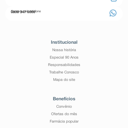
Compre pelo telefone
0800 347 0000
Institucional
Nossa história
Especial 90 Anos
Responsabilidades
Trabalhe Conosco
Mapa do site
Benefícios
Convênio
Ofertas do mês
Farmácia popular