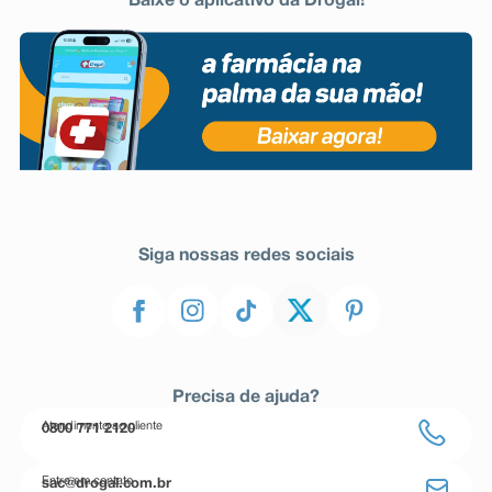
Baixe o aplicativo da Drogal!
Siga nossas redes sociais
Precisa de ajuda?
Atendimento ao cliente
0800 771 2120
Entre em contato
sac@drogal.com.br