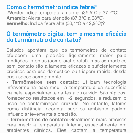
Como o termômetro indica febre?
?
Verde:
Indica temperatura normal (35,5°C a 37,2°C)
Amarelo:
Alerta para atenção (37,3°C a 38°C)
Vermelho:
Indica febre alta (38,1°C a 42,9°C)?
O termômetro digital tem a mesma eficácia
do termômetro de contato?
Estudos apontam que os termômetros de contato
oferecem uma precisão ligeiramente maior para
medições internas (como oral e retal), mas os modelos
sem contato são altamente eficazes e suficientemente
precisos para uso doméstico ou triagem rápida, desde
que usados corretamente.
-
Termômetros sem contato:
Utilizam tecnologia
infravermelha para medir a temperatura da superfície
da pele, especialmente na testa ou ouvido. São rápidos,
fornecendo resultados em 1-2 segundos, e reduzem o
risco de contaminação cruzada. No entanto, fatores
como distância incorreta, suor ou ambiente podem
influenciar levemente a precisão.
-
Termômetros de contato:
Geralmente mais precisos
para medir a temperatura interna, especialmente em
ambientes clínicos. Eles captam a temperatura