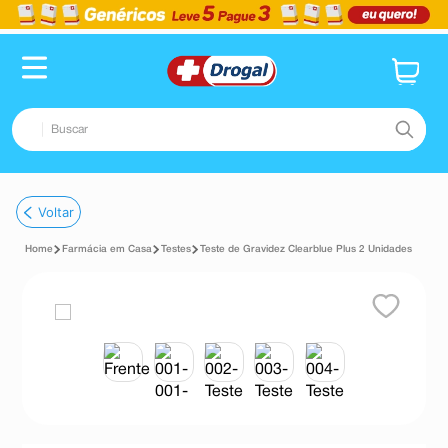
Buscar
TERMOS MAIS BUSCADOS
Voltar
1
º
fralda
Farmácia em Casa
Testes
Teste de Gravidez Clearblue Plus 2 Unidades
2
º
dipirona
3
º
lenço umedecido
4
º
tadalafila
5
º
minoxidil
6
º
desodorante
7
º
teste gravidez