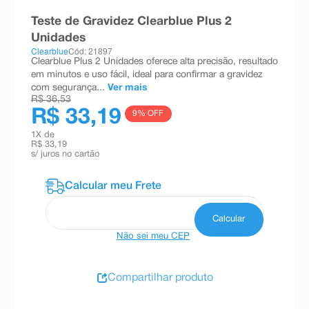
8
º
esmalte
Teste de Gravidez Clearblue Plus 2
Unidades
9
º
absorvente
Clearblue
Cód: 21897
Clearblue Plus 2 Unidades oferece alta precisão, resultado
10
º
shampoo
em minutos e uso fácil, ideal para confirmar a gravidez
com segurança...
Ver mais
R$ 36,53
R$ 33,19
9
% OFF
1
X de
R$ 33,19
s/ juros no cartão
Não sei meu CEP
Compartilhar produto