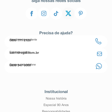
Siga nossas redes sociais
Precisa de ajuda?
Atendimento ao cliente
0800 771 2120
Entre em contato
sac@drogal.com.br
Compre pelo telefone
0800 347 0000
Institucional
Nossa história
Especial 90 Anos
Responsabilidades