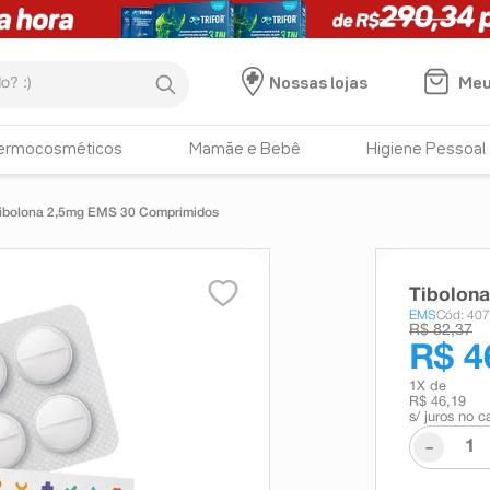
:)
Meu
Nossas lojas
ermocosméticos
Mamãe e Bebê
Higiene Pessoal
ibolona 2,5mg EMS 30 Comprimidos
Tibolon
EMS
Cód: 40
R$ 82,37
R$ 4
1
X de
R$ 46,19
s/ juros no c
-