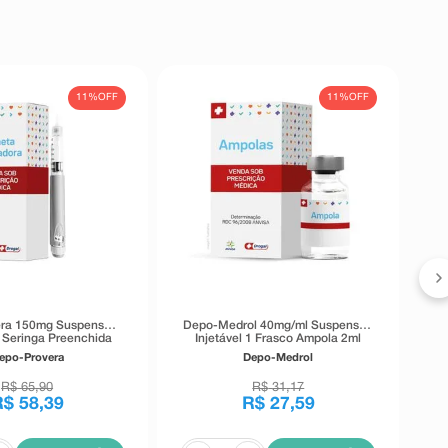
11%
OFF
11%
OFF
Eu
era 150mg Suspensão
Depo-Medrol 40mg/ml Suspensão
1 Seringa Preenchida
Injetável 1 Frasco Ampola 2ml
1ml
epo-Provera
Depo-Medrol
R$
65
,
90
R$
31
,
17
R$
58
,
39
R$
27
,
59