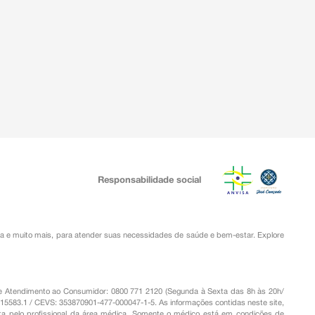
Responsabilidade social
ia
e muito mais, para atender suas necessidades de saúde e bem-estar. Explore
o de Atendimento ao Consumidor: 0800 771 2120 (Segunda à Sexta das 8h às 20h/
.15583.1 / CEVS: 353870901-477-000047-1-5. As informações contidas neste site,
a pelo profissional da área médica. Somente o médico está em condições de