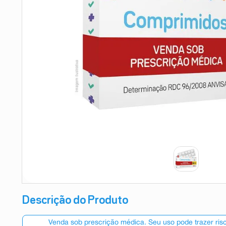
9
º
esmalte
10
º
absorvente
Descrição do Produto
Venda sob prescrição médica. Seu uso pode trazer ri