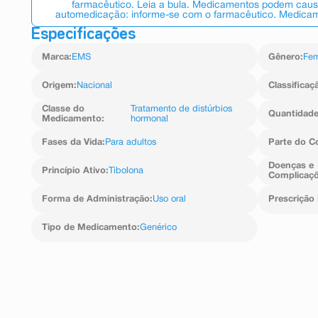
farmacêutico. Leia a bula. Medicamentos podem causar
automedicação: informe-se com o farmacêutico. Medicame
Especificações
Marca
:
EMS
Gênero
:
Fem
Origem
:
Nacional
Classificaç
Classe do
Tratamento de distúrbios
Quantidad
Medicamento
:
hormonal
Fases da Vida
:
Para adultos
Parte do C
Doenças e
Princípio Ativo
:
Tibolona
Complicaç
Forma de Administração
:
Uso oral
Prescrição
Tipo de Medicamento
:
Genérico