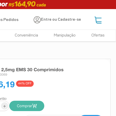
Entre ou Cadastre-se
s Pedidos
Conveniência
Manipulação
Ofertas
a 2,5mg EMS 30 Comprimidos
70069
6,19
44
% OFF
artão
+
Comprar