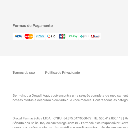
Formas de Pagamento
Termos de uso
Política de Privacidade
Bem-vindo à Drogal! Aqui, você encontra uma seleção completa de
medicament
nossas ofertas e descubra o cuidado que você merece!
Confira todas as categor
Drogal Farmacêutica LTDA | CNPJ: 54.375.647/0066-72 | IE: 535.412.860.113 | 
Sábado das 8h às 15h) ou
sac@drogal.com.br
/ Farmacêutica responsável: Giova
como promoções e ofertas de remédios e medicamentos, não devem ser usada