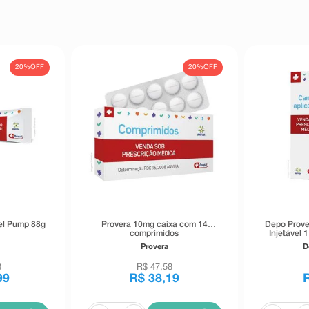
20%
OFF
20%
OFF
el Pump 88g
Provera 10mg caixa com 14
Depo Prov
comprimidos
Injetável 
Provera
D
8
R$
47
,
58
99
R$
38
,
19