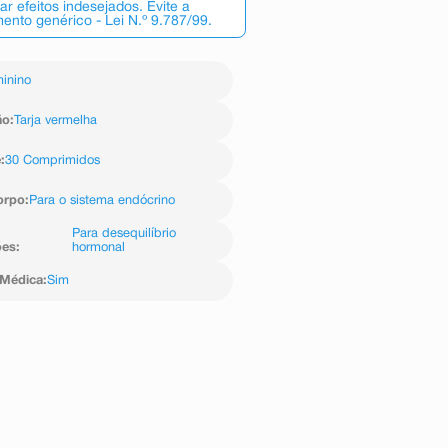
 efeitos indesejados. Evite a
nto genérico - Lei N.º 9.787/99.
inino
ão
:
Tarja vermelha
e
:
30 Comprimidos
orpo
:
Para o sistema endócrino
Para desequilíbrio
ões
:
hormonal
 Médica
:
Sim