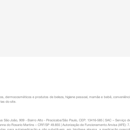
os
,
dermocosméticos e produtos de beleza
,
higiene pessoal
,
mamãe e bebê
,
conveniênc
ias do site.
Rua São João, 909 - Bairro Alto - Piracicaba/São Paulo, CEP: 13416-585 | SAC – Serviç
nna do Rosario Martins – CRF/SP 49.855 | Autorização de Funcionamento Anvisa (AFE): 7
s para automedicação e não substituem, em hipótese alguma, a medicação prescrit