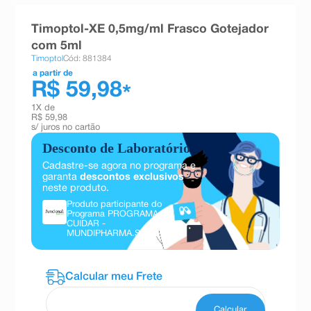
8
º
teste gravidez
Timoptol-XE 0,5mg/ml Frasco Gotejador
9
º
esmalte
com 5ml
Timoptol
Cód: 881384
10
º
absorvente
a partir de
R$ 59,98
*
1
X de
R$ 59,98
s/ juros no cartão
Desconto de Laboratório
Cadastre-se agora no programa e
garanta
descontos exclusivos
neste produto.
Produto participante do
Programa PROGRAMA
CUIDAR -
MUNDIPHARMA.
Saiba mais