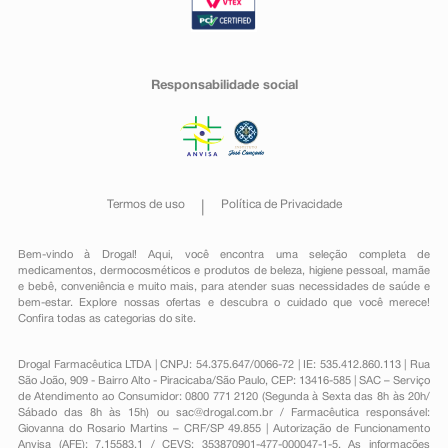
Responsabilidade social
Termos de uso
Política de Privacidade
Bem-vindo à Drogal! Aqui, você encontra uma seleção completa de
medicamentos
,
dermocosméticos e produtos de beleza
,
higiene pessoal
,
mamãe
e bebê
,
conveniência
e muito mais, para atender suas necessidades de saúde e
bem-estar. Explore nossas ofertas e descubra o cuidado que você merece!
Confira todas as categorias do site.
Drogal Farmacêutica LTDA | CNPJ: 54.375.647/0066-72 | IE: 535.412.860.113 | Rua
São João, 909 - Bairro Alto - Piracicaba/São Paulo, CEP: 13416-585 | SAC – Serviço
de Atendimento ao Consumidor: 0800 771 2120 (Segunda à Sexta das 8h às 20h/
Sábado das 8h às 15h) ou
sac@drogal.com.br
/ Farmacêutica responsável:
Giovanna do Rosario Martins – CRF/SP 49.855 | Autorização de Funcionamento
Anvisa (AFE): 7.15583.1 / CEVS: 353870901-477-000047-1-5. As informações