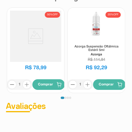
50%
OFF
20%
OFF
Latanoprosta 50mcg/ml
Azorga Suspensão Oftálmica
Geolab Solução Oftálmica
Estéril 5ml
Estéril 2,5ml
Geolab
Azorga
R$
158
,
45
R$
114
,
84
R$
78
,
99
R$
92
,
29
Comprar
Comprar
Avaliações