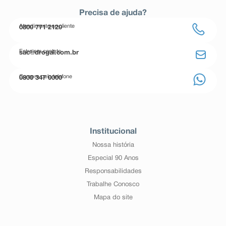
Precisa de ajuda?
Atendimento ao cliente
0800 771 2120
Entre em contato
sac@drogal.com.br
Compre pelo telefone
0800 347 0000
Institucional
Nossa história
Especial 90 Anos
Responsabilidades
Trabalhe Conosco
Mapa do site