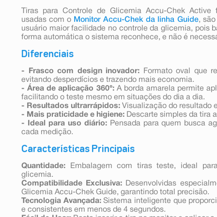
Tiras para Controle de Glicemia Accu-Chek Active 
usadas com o
Monitor Accu-Chek da linha Guide
, são
usuário maior facilidade no controle da glicemia, pois ba
forma automática o sistema reconhece, e não é necessár
Diferenciais
- Frasco com design inovador:
Formato oval que red
evitando desperdícios e trazendo mais economia.
- Área de aplicação 360°:
A borda amarela permite apl
facilitando o teste mesmo em situações do dia a dia.
- Resultados ultrarrápidos:
Visualização do resultado
- Mais praticidade e higiene:
Descarte simples da tira a
- Ideal para uso diário:
Pensada para quem busca agi
cada medição.
Características Principais
Quantidade:
Embalagem com tiras teste, ideal par
glicemia.
Compatibilidade Exclusiva:
Desenvolvidas especialm
Glicemia Accu-Chek Guide, garantindo total precisão.
Tecnologia Avançada:
Sistema inteligente que proporci
e consistentes em menos de 4 segundos.