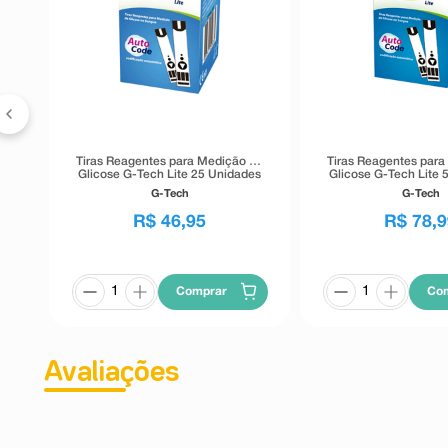
ia
es
Tiras Reagentes para Medição de
Tiras Reagentes para
Glicose G-Tech Lite 25 Unidades
Glicose G-Tech Lite 
G-Tech
G-Tech
R$
46
,
95
R$
78
,
9
Comprar
Co
Avaliações