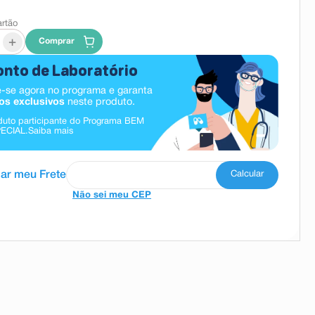
artão
+
Comprar
nto de Laboratório
-se agora no programa e garanta
os exclusivos
neste produto.
duto participante do Programa BEM
ECIAL.
Saiba mais
Não sei meu CEP