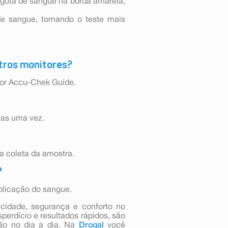
 a gota de sangue na borda amarela,
e sangue, tornando o teste mais
utros monitores?
tor Accu-Chek Guide.
nas uma vez.
 a coleta da amostra.
?
plicação do sangue.
cidade, segurança e conforto no
perdício e resultados rápidos, são
são no dia a dia. Na
Drogal
você