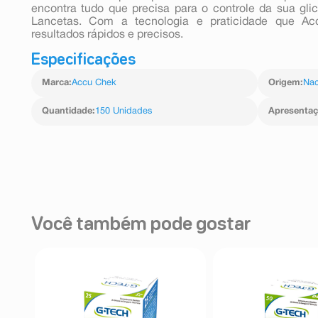
encontra tudo que precisa para o controle da sua gli
Lancetas. Com a tecnologia e praticidade que Acc
resultados rápidos e precisos.
Especificações
Marca
:
Accu Chek
Origem
:
Nac
Quantidade
:
150 Unidades
Apresenta
Você também pode gostar
FF