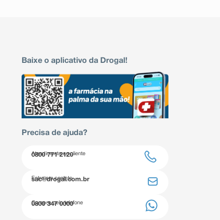
Baixe o aplicativo da Drogal!
Precisa de ajuda?
Atendimento ao cliente
0800 771 2120
Entre em contato
sac@drogal.com.br
Compre pelo telefone
0800 347 0000