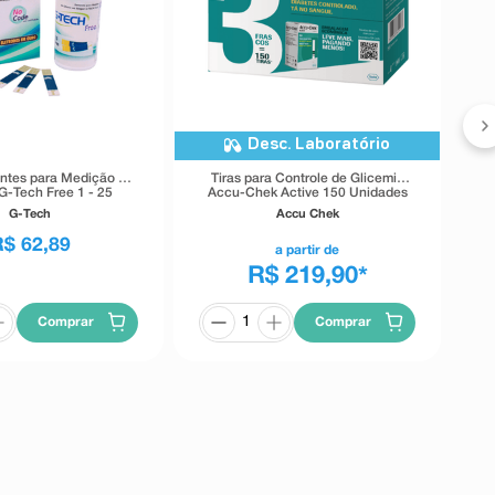
T
Desc. Laboratório
ntes para Medição de
Tiras para Controle de Glicemia
G-Tech Free 1 - 25
Accu-Chek Active 150 Unidades
Unidades
G-Tech
Accu Chek
R$
62
,
89
a partir de
R$ 219,90
*
Comprar
Comprar