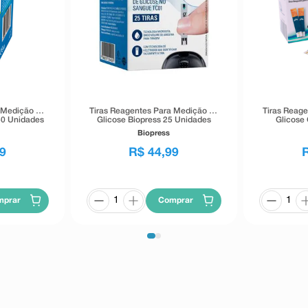
 Medição de
Tiras Reagentes Para Medição de
Tiras Reage
50 Unidades
Glicose Biopress 25 Unidades
Glicose 
Biopress
9
R$
44
,
99
mprar
Comprar