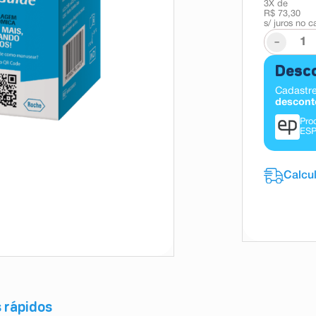
3
X de
R$ 73,30
s/ juros no c
-
Desco
Cadastre
descont
Pro
ESP
s rápidos