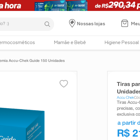
:)
Meu
Nossas lojas
ermocosméticos
Mamãe e Bebê
Higiene Pessoal
icemia Accu-Chek Guide 150 Unidades
Tiras pa
Unidade
Accu Chek
Cód
Tiras Accu-
precisas, c
exclusiva c
a partir 
R$ 2