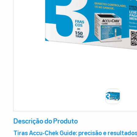
9
º
absorvente
10
º
shampoo
Descrição do Produto
Tiras Accu-Chek Guide: precisão e resultado