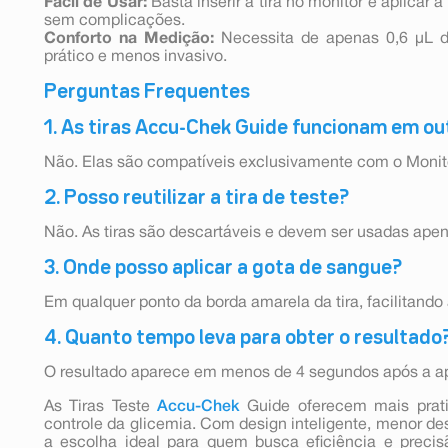
Fácil de Usar:
Basta inserir a tira no monitor e aplicar
sem complicações.
Conforto na Medição:
Necessita de apenas 0,6 µL d
prático e menos invasivo.
Perguntas Frequentes
1. As tiras Accu-Chek Guide funcionam em o
Não. Elas são compatíveis exclusivamente com o Moni
2. Posso reutilizar a tira de teste?
Não. As tiras são descartáveis e devem ser usadas ape
3. Onde posso aplicar a gota de sangue?
Em qualquer ponto da borda amarela da tira, facilitando
4. Quanto tempo leva para obter o resultado
O resultado aparece em menos de 4 segundos após a a
As Tiras Teste
Accu-Chek
Guide oferecem mais prati
controle da glicemia. Com design inteligente, menor des
a escolha ideal para quem busca eficiência e preci