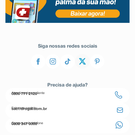
Siga nossas redes sociais
Precisa de ajuda?
Atendimento ao cliente
0800 771 2120
Entre em contato
sac@drogal.com.br
Compre pelo telefone
0800 347 0000