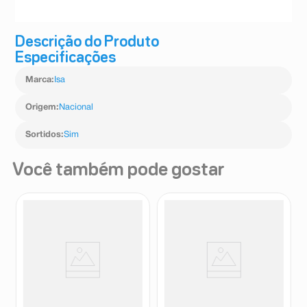
Descrição do Produto
Especificações
Marca
:
Isa
Origem
:
Nacional
Sortidos
:
Sim
Você também pode gostar
Bucha Vegetal Pedaços Sveda
Touca de Banho Sveda
Cuidados
Cuidados 1 Unidade
Sveda
Sveda