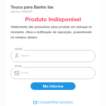
8
º
teste gravidez
Touca para Banho Isa
Isa
Cód: 5090040
9
º
esmalte
10
º
absorvente
Compartilhar produto