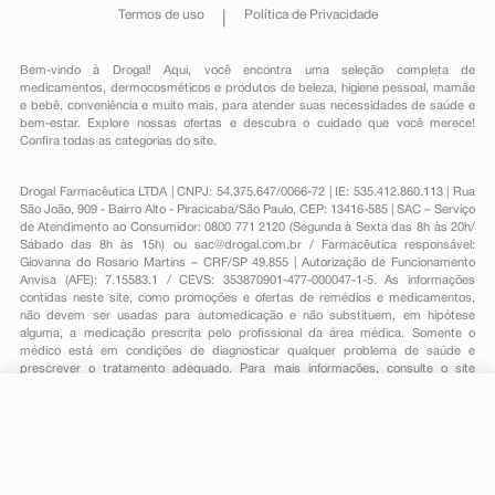
Termos de uso
Política de Privacidade
Bem-vindo à Drogal! Aqui, você encontra uma seleção completa de
medicamentos
,
dermocosméticos e produtos de beleza
,
higiene pessoal
,
mamãe
e bebê
,
conveniência
e muito mais, para atender suas necessidades de saúde e
bem-estar. Explore nossas ofertas e descubra o cuidado que você merece!
Confira todas as categorias do site.
Drogal Farmacêutica LTDA | CNPJ: 54.375.647/0066-72 | IE: 535.412.860.113 | Rua
São João, 909 - Bairro Alto - Piracicaba/São Paulo, CEP: 13416-585 | SAC – Serviço
de Atendimento ao Consumidor: 0800 771 2120 (Segunda à Sexta das 8h às 20h/
Sábado das 8h às 15h) ou
sac@drogal.com.br
/ Farmacêutica responsável:
Giovanna do Rosario Martins – CRF/SP 49.855 | Autorização de Funcionamento
Anvisa (AFE): 7.15583.1 / CEVS: 353870901-477-000047-1-5. As informações
contidas neste site, como promoções e ofertas de remédios e medicamentos,
não devem ser usadas para automedicação e não substituem, em hipótese
alguma, a medicação prescrita pelo profissional da área médica. Somente o
médico está em condições de diagnosticar qualquer problema de saúde e
prescrever o tratamento adequado. Para mais informações, consulte o site
Anvisa. As fotos contidas em nosso site são meramente ilustrativas. Promoções e
preços são válidos apenas para compras on-line, caso haja disponibilidade e
estão sujeitos a alterações no decorrer do dia. Todos os direitos reservados.
-
+
Comprar
Powered by