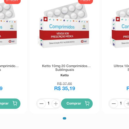
21%
OFF
7%
OFF
omprimidos
Ketto 10mg 20 Comprimidos
Ultrox 1
s
Sublinguais
Ketto
R$
37
,
66
9
R$
35
,
19
mprar
Comprar