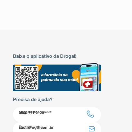
Baixe o aplicativo da Drogal!
Precisa de ajuda?
Atendimento ao cliente
0800 771 2120
Entre em contato
sac@drogal.com.br