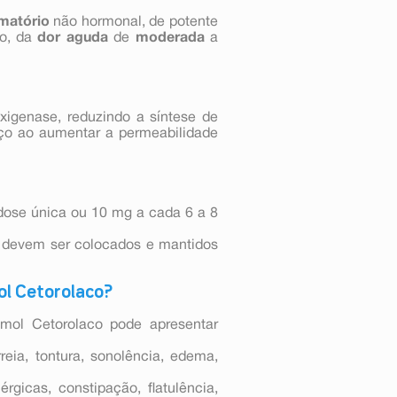
amatório
não hormonal, de potente
zo, da
dor aguda
de
moderada
a
xigenase, reduzindo a síntese de
aço ao aumentar a permeabilidade
ose única ou 10 mg a cada 6 a 8
o devem ser colocados e mantidos
ol Cetorolaco?
mol Cetorolaco pode apresentar
eia, tontura, sonolência, edema,
rgicas, constipação, flatulência,