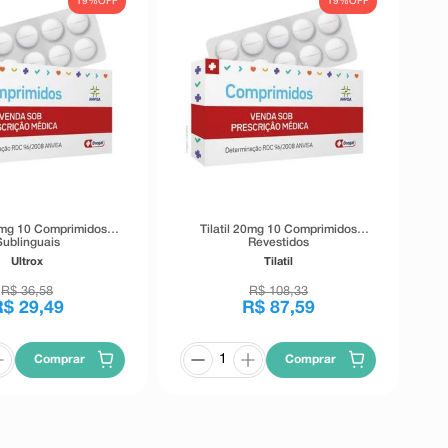
19%
OFF
19%
OFF
0mg 10 Comprimidos
Tilatil 20mg 10 Comprimidos
Sublinguais
Revestidos
Ultrox
Tilatil
R$
36
,
58
R$
108
,
33
R$
29
,
49
R$
87
,
59
Comprar
Comprar