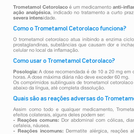
Trometamol Cetorolaco
é um medicamento
anti-infl
ação analgésica
, indicado no tratamento a curto pra
severa intens
idade.
Como o Trometamol Cetorolaco funciona?
O trometamol cetorolaco atua inibindo a enzima ciclo
prostaglandinas, substâncias que causam dor e inch
celular no local da inflamação.
Como usar o Trometamol Cetorolaco?
Posologia:
A dose recomendada é de 10 a 20 mg em d
horas. A dose máxima diária não deve exceder 60 mg.
Os comprimidos sublinguais de trometamol cetorolac
abaixo da língua, até completa dissolução.
Quais são as reações adversas do Trometam
Assim como todo e qualquer medicamento, Trometa
efeitos colaterais, alguns deles podem ser:
- Reações comuns:
Dor abdominal com cólicas, diarr
cefaleia, náusea.
- Reações incomuns:
Dermatite alérgica, reações alé