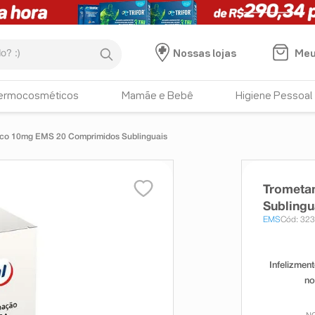
:)
Meu
Nossas lojas
ermocosméticos
Mamãe e Bebê
Higiene Pessoal
aco 10mg EMS 20 Comprimidos Sublinguais
Trometa
Sublingu
EMS
Cód: 32