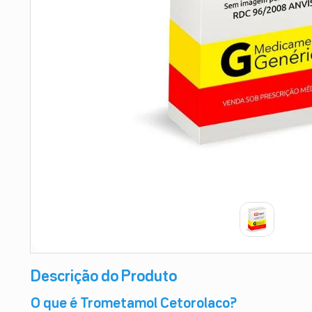
9
º
absorvente
10
º
shampoo
Descrição do Produto
O que é Trometamol Cetorolaco?