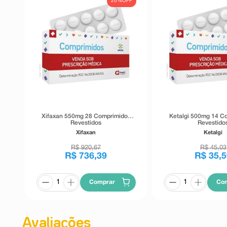
20%
OFF
Xifaxan 550mg 28 Comprimidos
Ketalgi 500mg 14 C
Revestidos
Revestido
Xifaxan
Ketalgi
R$
920
,
67
R$
45
,
03
R$
736
,
39
R$
35
,
5
Comprar
Co
Avaliações