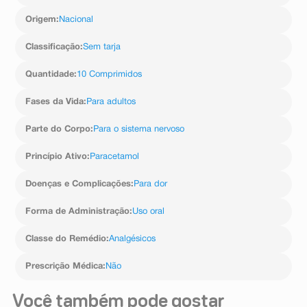
Informe também à empresa através do seu serviço de
atendimento.
Origem
:
Nacional
Classificação
:
Sem tarja
Quantidade
:
10 Comprimidos
Fases da Vida
:
Para adultos
Parte do Corpo
:
Para o sistema nervoso
Princípio Ativo
:
Paracetamol
Doenças e Complicações
:
Para dor
Forma de Administração
:
Uso oral
Classe do Remédio
:
Analgésicos
Prescrição Médica
:
Não
Você também pode gostar