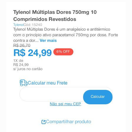
8
º
absorvente
Tylenol Múltiplas Dores 750mg 10
9
º
teste gravidez
Comprimidos Revestidos
Tylenol
Cód: 15240
10
º
esmalte
Tylenol Múltiplas Dores é um analgésico e antitérmico
com o princípio ativo paracetamol 750mg por dose. Forte
contra a dor...
Ver mais
R$ 26,70
R$ 24,99
6
% OFF
1
X de
R$ 24,99
s/ juros no cartão
Não sei meu CEP
Compartilhar produto