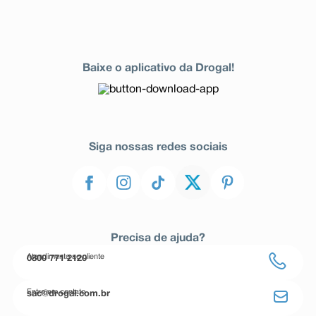
Baixe o aplicativo da Drogal!
Siga nossas redes sociais
Precisa de ajuda?
Atendimento ao cliente
0800 771 2120
Entre em contato
sac@drogal.com.br