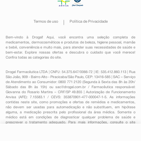
Termos de uso
Política de Privacidade
Bem-vindo à Drogal! Aqui, você encontra uma seleção completa de
medicamentos
,
dermocosméticos e produtos de beleza
,
higiene pessoal
,
mamãe
e bebê
,
conveniência
e muito mais, para atender suas necessidades de saúde e
bem-estar. Explore nossas ofertas e descubra o cuidado que você merece!
Confira todas as categorias do site.
Drogal Farmacêutica LTDA | CNPJ: 54.375.647/0066-72 | IE: 535.412.860.113 | Rua
São João, 909 - Bairro Alto - Piracicaba/São Paulo, CEP: 13416-585 | SAC – Serviço
de Atendimento ao Consumidor: 0800 771 2120 (Segunda à Sexta das 8h às 20h/
Sábado das 8h às 15h) ou
sac@drogal.com.br
/ Farmacêutica responsável:
Giovanna do Rosario Martins – CRF/SP 49.855 | Autorização de Funcionamento
Anvisa (AFE): 7.15583.1 / CEVS: 353870901-477-000047-1-5. As informações
contidas neste site, como promoções e ofertas de remédios e medicamentos,
não devem ser usadas para automedicação e não substituem, em hipótese
alguma, a medicação prescrita pelo profissional da área médica. Somente o
médico está em condições de diagnosticar qualquer problema de saúde e
prescrever o tratamento adequado. Para mais informações, consulte o site
Anvisa. As fotos contidas em nosso site são meramente ilustrativas. Promoções e
preços são válidos apenas para compras on-line, caso haja disponibilidade e
R$ 26,70
estão sujeitos a alterações no decorrer do dia. Todos os direitos reservados.