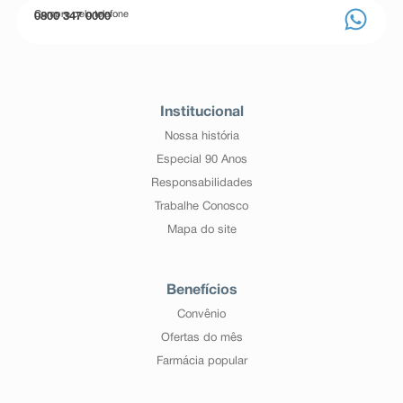
Compre pelo telefone
0800 347 0000
Institucional
Nossa história
Especial 90 Anos
Responsabilidades
Trabalhe Conosco
Mapa do site
Benefícios
Convênio
Ofertas do mês
Farmácia popular