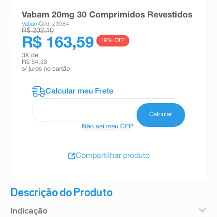
8
º
absorvente
Vabam 20mg 30 Comprimidos Revestidos
Vabam
Cód: 23984
9
º
teste gravidez
R$ 202,10
R$ 163,59
19
% OFF
10
º
esmalte
3
X de
R$ 54,53
s/ juros no cartão
Não sei meu CEP
Compartilhar produto
Descrição do Produto
Indicação