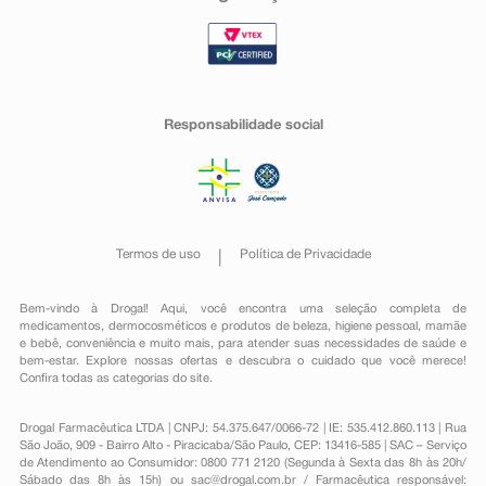
Responsabilidade social
Termos de uso
Política de Privacidade
Bem-vindo à Drogal! Aqui, você encontra uma seleção completa de
medicamentos
,
dermocosméticos e produtos de beleza
,
higiene pessoal
,
mamãe
e bebê
,
conveniência
e muito mais, para atender suas necessidades de saúde e
bem-estar. Explore nossas ofertas e descubra o cuidado que você merece!
Confira todas as categorias do site.
Drogal Farmacêutica LTDA | CNPJ: 54.375.647/0066-72 | IE: 535.412.860.113 | Rua
São João, 909 - Bairro Alto - Piracicaba/São Paulo, CEP: 13416-585 | SAC – Serviço
de Atendimento ao Consumidor: 0800 771 2120 (Segunda à Sexta das 8h às 20h/
Sábado das 8h às 15h) ou
sac@drogal.com.br
/ Farmacêutica responsável: