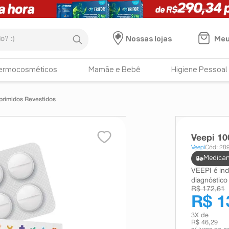
:)
Meu
Nossas lojas
ermocosméticos
Mamãe e Bebê
Higiene Pessoal
rimidos Revestidos
Veepi 1
Veepi
Cód: 28
Medicam
VEEPI é in
diagnóstico 
R$ 172,61
R$ 1
3
X de
R$ 46,29