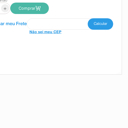
artão
+
Comprar
Não sei meu CEP