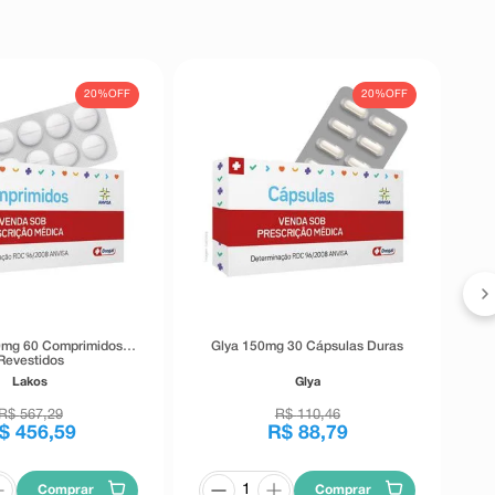
20%
OFF
20%
OFF
0mg 60 Comprimidos
Glya 150mg 30 Cápsulas Duras
Revestidos
Lakos
Glya
R$
567
,
29
R$
110
,
46
$
456
,
59
R$
88
,
79
Comprar
Comprar