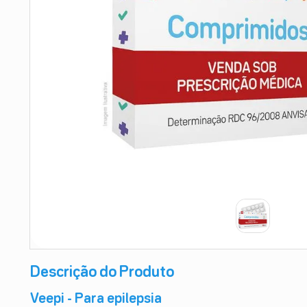
9
º
esmalte
10
º
absorvente
Descrição do Produto
Veepi - Para epilepsia