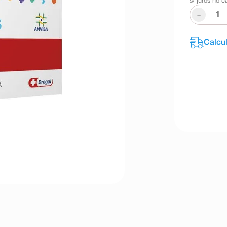
s/ juros no c
-