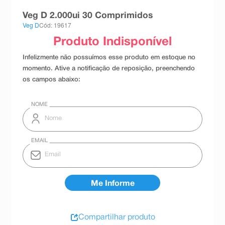
8
º
teste gravidez
Veg D 2.000ui 30 Comprimidos
Veg D
Cód: 19617
9
º
absorvente
10
º
shampoo
Compartilhar produto