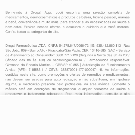
Bem-vindo à Drogal! Aqui, você encontra uma seleção completa de
medicamentos
,
dermocosméticos e produtos de beleza
,
higiene pessoal
,
mamãe
e bebê
,
conveniência
e muito mais, para atender suas necessidades de saúde e
bem-estar. Explore nossas ofertas e descubra o cuidado que você merece!
Confira todas as categorias do site.
Drogal Farmacêutica LTDA | CNPJ: 54.375.647/0066-72 | IE: 535.412.860.113 | Rua
São João, 909 - Bairro Alto - Piracicaba/São Paulo, CEP: 13416-585 | SAC – Serviço
de Atendimento ao Consumidor: 0800 771 2120 (Segunda à Sexta das 8h às 20h/
Sábado das 8h às 15h) ou
sac@drogal.com.br
/ Farmacêutica responsável:
Giovanna do Rosario Martins – CRF/SP 49.855 | Autorização de Funcionamento
Anvisa (AFE): 7.15583.1 / CEVS: 353870901-477-000047-1-5. As informações
contidas neste site, como promoções e ofertas de remédios e medicamentos,
não devem ser usadas para automedicação e não substituem, em hipótese
alguma, a medicação prescrita pelo profissional da área médica. Somente o
médico está em condições de diagnosticar qualquer problema de saúde e
prescrever o tratamento adequado. Para mais informações, consulte o site
Anvisa. As fotos contidas em nosso site são meramente ilustrativas. Promoções e
preços são válidos apenas para compras on-line, caso haja disponibilidade e
estão sujeitos a alterações no decorrer do dia. Todos os direitos reservados.
-
+
Comprar
Powered by