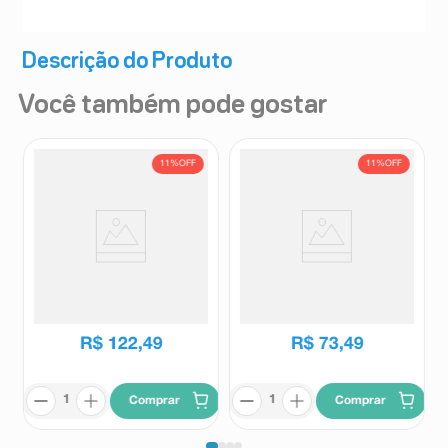
Descrição do Produto
Você também pode gostar
11%
OFF
11%
OFF
Suplemento Alimentar Addera
Suplemento Alimentar Addera
D3 400UI Solução Gotas 10ml
D3 1.000UI Solução Gotas 5ml
Addera
Addera
R$
137
,
82
R$
82
,
57
R$
122
,
49
R$
73
,
49
Comprar
Comprar