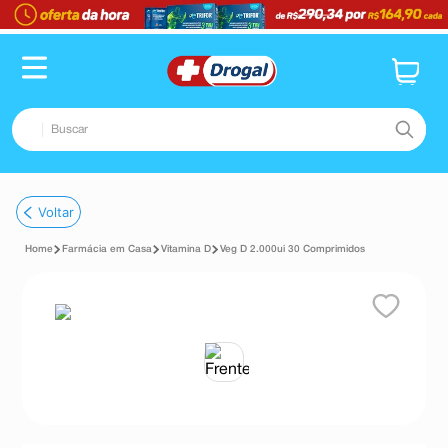
Buscar
TERMOS MAIS BUSCADOS
Voltar
1
º
fralda
Farmácia em Casa
Vitamina D
Veg D 2.000ui 30 Comprimidos
2
º
dipirona
3
º
lenço umedecido
4
º
tadalafila
5
º
minoxidil
6
º
desodorante
7
º
esmalte