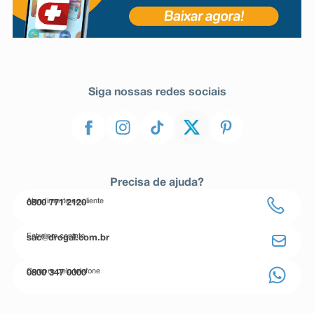
Siga nossas redes sociais
Precisa de ajuda?
Atendimento ao cliente
0800 771 2120
Entre em contato
sac@drogal.com.br
Compre pelo telefone
0800 347 0000