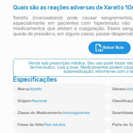
Quais são as reações adversas de Xarelto 1
Xarelto (rivaroxabana) pode causar sangramentos
especialmente em pacientes com hipertensão não 
medicamentos que afetam a coagulação. Esses sang
queda de pressão e, em alguns casos, passar desperceb
Baixar Bula
Venda sob prescrição médica. Seu uso pode trazer ri
farmacêutico. Leia a bula. Medicamentos podem causar
automedicação: informe-se com o f
Especificações
Marca
:
Xarelto
Gênero
:
Uni
Origem
:
Nacional
Classificaç
Classe do Medicamento
:
Anticoagulantes
Quantidad
Fases da Vida
:
Para adultos
Parte do C