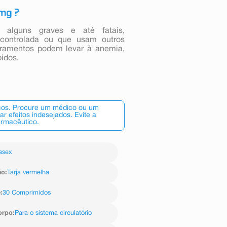
0mg ?
, alguns graves e até fatais,
controlada ou que usam outros
ramentos podem levar à anemia,
idos.
scos. Procure um médico ou um
 efeitos indesejados. Evite a
armacêutico.
ssex
ão
:
Tarja vermelha
e
:
30 Comprimidos
orpo
:
Para o sistema circulatório