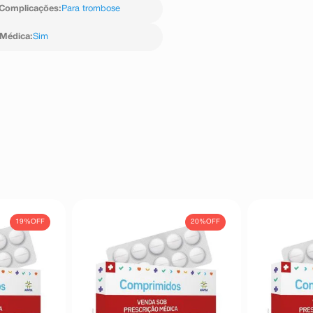
Complicações
:
Para trombose
 Médica
:
Sim
19%
OFF
20%
OFF