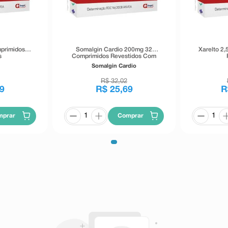
primidos
Somalgin Cardio 200mg 32
Xarelto 2
s
Comprimidos Revestidos Com
Dupla Camada
Somalgin Cardio
R$
32
,
02
9
R$
25
,
69
R
mprar
Comprar