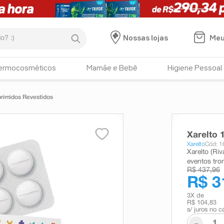
:)
Meu
Nossas lojas
ermocosméticos
Mamãe e Bebê
Higiene Pessoal
rimidos Revestidos
Xarelto
Xarelto
Cód: 
Xarelto (Ri
eventos tro
R$ 437,96
R$ 3
3
X de
R$ 104,83
s/ juros no c
-