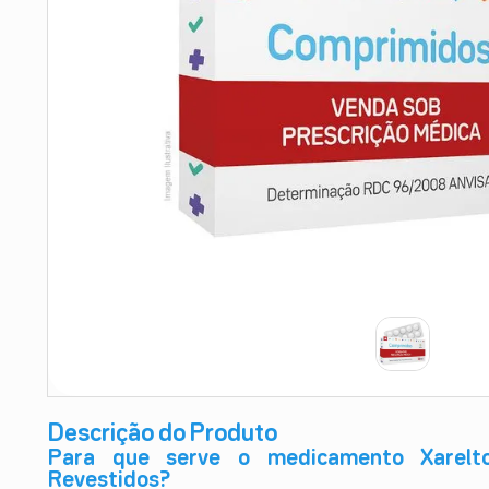
9
º
teste gravidez
10
º
esmalte
Descrição do Produto
Para que serve o medicamento Xarel
Revestidos?