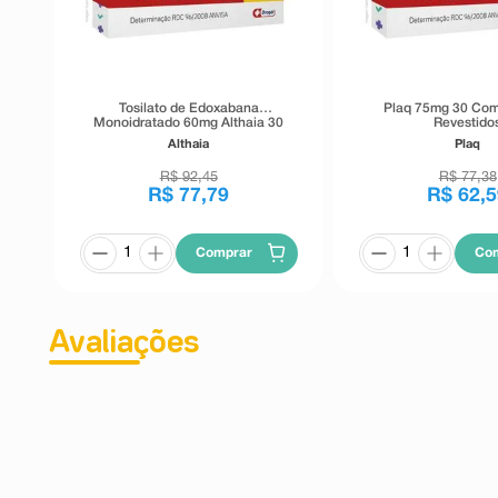
Tosilato de Edoxabana
Plaq 75mg 30 Com
Monoidratado 60mg Althaia 30
Revestido
Comprimidos Revestidos
Althaia
Plaq
R$
92
,
45
R$
77
,
38
R$
77
,
79
R$
62
,
5
Comprar
Co
Avaliações