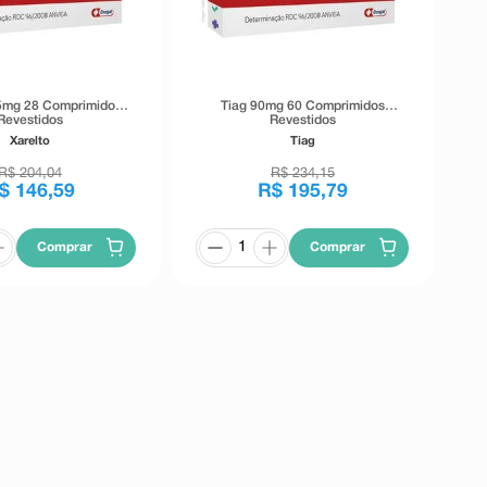
,5mg 28 Comprimidos
Tiag 90mg 60 Comprimidos
Revestidos
Revestidos
Xarelto
Tiag
R$
204
,
04
R$
234
,
15
$
146
,
59
R$
195
,
79
Comprar
Comprar