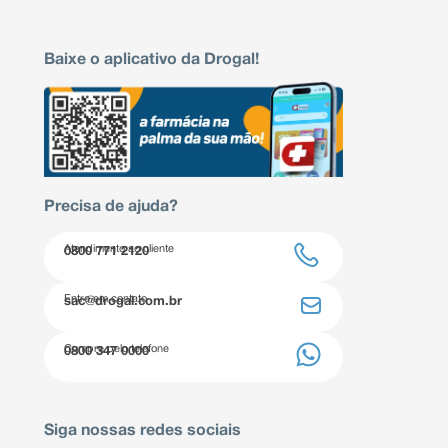
Baixe o aplicativo da Drogal!
Precisa de ajuda?
Atendimento ao cliente
0800 771 2120
Entre em contato
sac@drogal.com.br
Compre pelo telefone
0800 347 0000
Siga nossas redes sociais