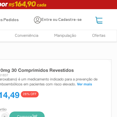
Entre ou Cadastre-se
s Pedidos
Conveniência
Manipulação
Ofertas
 10mg 30 Comprimidos Revestidos
161837
varoxabano) é um medicamento indicado para a prevenção de
mboembólicos em pacientes com risco elevado.
Ver mais
14,49
28
% OFF
artão
+
Comprar