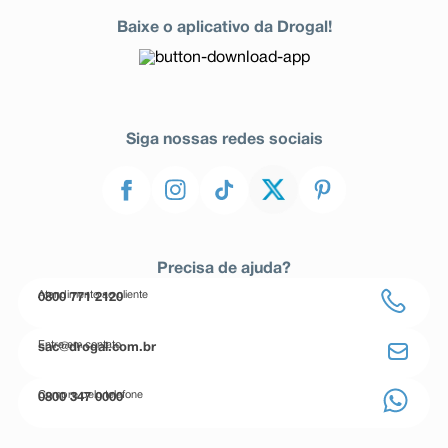
Baixe o aplicativo da Drogal!
Siga nossas redes sociais
Precisa de ajuda?
Atendimento ao cliente
0800 771 2120
Entre em contato
sac@drogal.com.br
Compre pelo telefone
0800 347 0000