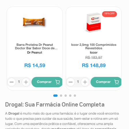
19%
OFF
Barra Proteína Dr Peanut
Iccor 2,5mg 100 Comprimidos
Doctor Bar Sabor Doce de
Revestidos
Leite 62g
Dr Peanut
Iccor
R$
183
,
97
R$
14
,
59
R$
148
,
89
Comprar
Comprar
Drogal: Sua Farmácia Online Completa
A
Drogal
é muito mais do que uma farmácia: é o lugar onde você encontra
tudo o que precisa para cuidar da sua saúde, bem-estar e rotina em um só
lugar. Com uma experiência prática e confiável, oferecemos uma ampla