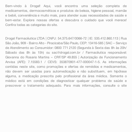
Bem-vindo à Drogal! Aqui, você encontra uma seleção completa de
medicamentos
,
dermocosméticos e produtos de beleza
,
higiene pessoal
,
mamãe
e bebê
,
conveniência
e muito mais, para atender suas necessidades de saúde e
bem-estar. Explore nossas ofertas e descubra o cuidado que você merece!
Confira todas as categorias do site.
Drogal Farmacêutica LTDA | CNPJ: 54.375.647/0066-72 | IE: 535.412.860.113 | Rua
São João, 909 - Bairro Alto - Piracicaba/São Paulo, CEP: 13416-585 | SAC – Serviço
de Atendimento ao Consumidor: 0800 771 2120 (Segunda à Sexta das 8h às 20h/
Sábado das 8h às 15h) ou
sac@drogal.com.br
/ Farmacêutica responsável:
Giovanna do Rosario Martins – CRF/SP 49.855 | Autorização de Funcionamento
Anvisa (AFE): 7.15583.1 / CEVS: 353870901-477-000047-1-5. As informações
contidas neste site, como promoções e ofertas de remédios e medicamentos,
não devem ser usadas para automedicação e não substituem, em hipótese
alguma, a medicação prescrita pelo profissional da área médica. Somente o
médico está em condições de diagnosticar qualquer problema de saúde e
prescrever o tratamento adequado. Para mais informações, consulte o site
Anvisa. As fotos contidas em nosso site são meramente ilustrativas. Promoções e
preços são válidos apenas para compras on-line, caso haja disponibilidade e
estão sujeitos a alterações no decorrer do dia. Todos os direitos reservados.
Powered by