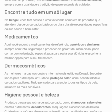
variedade de produtos, desde
medicamentos
até itens de
conveniência
,
sempre com a qualidade e tradição de quem entende de cuidado.
Encontre tudo em um só lugar
Na
Drogal
, você tem acesso a uma variedade completa de produtos que
atendem desde os cuidados básicos do dia a dia até necessidades específicas
da sua saúde e bem-estar:
Medicamentos
Aqui você encontra medicamentos de referência,
genéricos
e
similares
,
sempre com total segurança e procedência garantida. Além disso, pode
contar com orientação especializada para esclarecer dúvidas e escolher a
melhor opção para o seu tratamento.
Dermocosméticos
As melhores marcas nacionais e internacionais estão na Drogal. Encontre
linhas para hidratação, anti-idade,
proteção solar
, acne, sensibilidade e
cuidados capilares. Tudo pensado para atender todos os tipos de pele,
inclusive as mais sensíveis.
Higiene pessoal e beleza
Produtos para a sua rotina de autocuidado, como
shampoos
,
sabonetes
,
cremes hidratantes,
desodorantes
, maquiagens e acessórios de beleza.
Cuide da sua saúde e eleve a sua autoestima com praticidade e confiança.