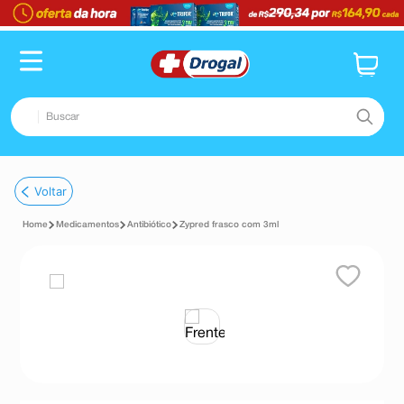
Buscar
TERMOS MAIS BUSCADOS
Voltar
1
º
fralda
Medicamentos
Antibiótico
Zypred frasco com 3ml
2
º
pampers confort sec max
3
º
dipirona
4
º
lenço umedecido
5
º
tadalafila
6
º
minoxidil
7
º
desodorante