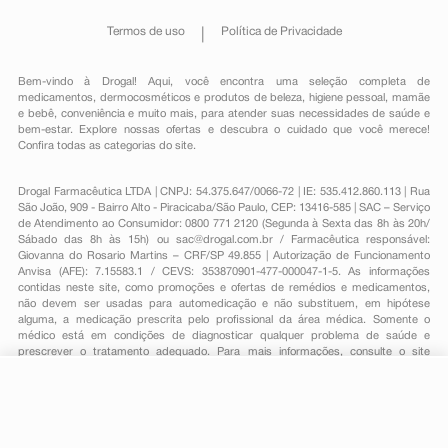
Termos de uso
Política de Privacidade
Bem-vindo à Drogal! Aqui, você encontra uma seleção completa de
medicamentos
,
dermocosméticos e produtos de beleza
,
higiene pessoal
,
mamãe
e bebê
,
conveniência
e muito mais, para atender suas necessidades de saúde e
bem-estar. Explore nossas ofertas e descubra o cuidado que você merece!
Confira todas as categorias do site.
Drogal Farmacêutica LTDA | CNPJ: 54.375.647/0066-72 | IE: 535.412.860.113 | Rua
São João, 909 - Bairro Alto - Piracicaba/São Paulo, CEP: 13416-585 | SAC – Serviço
de Atendimento ao Consumidor: 0800 771 2120 (Segunda à Sexta das 8h às 20h/
Sábado das 8h às 15h) ou
sac@drogal.com.br
/ Farmacêutica responsável:
Giovanna do Rosario Martins – CRF/SP 49.855 | Autorização de Funcionamento
Anvisa (AFE): 7.15583.1 / CEVS: 353870901-477-000047-1-5. As informações
contidas neste site, como promoções e ofertas de remédios e medicamentos,
não devem ser usadas para automedicação e não substituem, em hipótese
alguma, a medicação prescrita pelo profissional da área médica. Somente o
médico está em condições de diagnosticar qualquer problema de saúde e
prescrever o tratamento adequado. Para mais informações, consulte o site
Anvisa. As fotos contidas em nosso site são meramente ilustrativas. Promoções e
preços são válidos apenas para compras on-line, caso haja disponibilidade e
R$ 49,80
estão sujeitos a alterações no decorrer do dia. Todos os direitos reservados.
-
+
R$ 40,69
Comprar
Em
1
x
R$ 40,69
Powered by