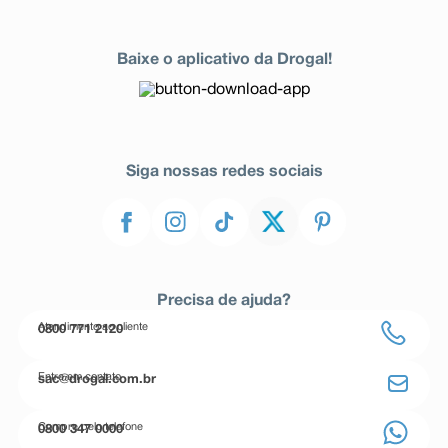
Baixe o aplicativo da Drogal!
Siga nossas redes sociais
Precisa de ajuda?
Atendimento ao cliente
0800 771 2120
Entre em contato
sac@drogal.com.br
Compre pelo telefone
0800 347 0000