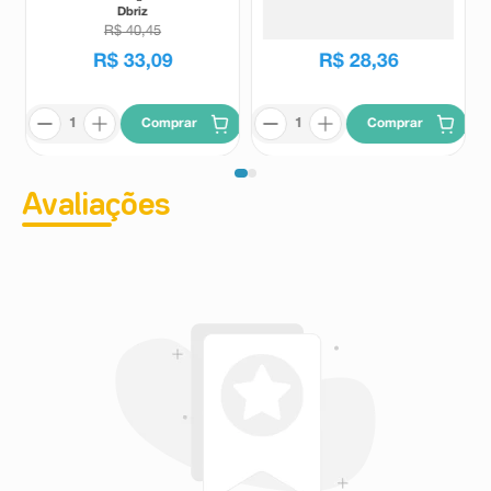
Dbriz
Zobilar
R$
40
,
45
R$
31
,
62
R$
33
,
09
R$
28
,
36
Comprar
Comprar
Avaliações