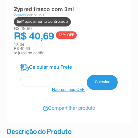
8
º
teste gravidez
Zypred frasco com 3ml
Zypred
Cód: 51191
9
º
esmalte
Medicamento Controlado
10
º
absorvente
R$ 49,80
R$ 40,69
18
% OFF
1
X de
R$ 40,69
s/ juros no cartão
Não sei meu CEP
Compartilhar produto
Descrição do Produto