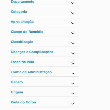
9
º
absorvente
Departamento
10
º
shampoo
Farmácia em Casa
Categoria
Fitoterápico
Apresentação
Comprimido
Classe do Remédio
Fitoterápicos
Classificação
Sem tarja
Doenças e Complicações
Para insônia
Fases da Vida
Para adultos
Forma de Administração
Uso oral
Gênero
Unissex
Origem
Nacional
Parte do Corpo