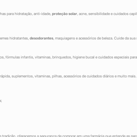
has para hidratação, anti-idade,
proteção solar
, acne, sensibilidade e cuidados capi
cremes hidratantes,
desodorantes
, maquiagens e acessórios de beleza. Cuide da sua 
dos, fórmulas infantis, vitaminas, brinquedos, higiene bucal e cuidados especiais para
ápida, suplementos, vitaminas, pilhas, acessórios de cuidados diários e muito mais. 
a;
e tradição, oferecemos a segurança de comprar em uma farmácia que entende as nece