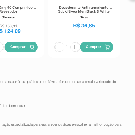
0mg 90 Comprimidos
Desodorante Antitranspirante
Revestidos
Stick Nivea Men Black & White
Invisible 72h 54g
Olmecor
Nivea
R$
36
,
85
R$
153
,
31
$
124
,
09
Comprar
Comprar
 uma experiência prática e confiável, oferecemos uma ampla variedade de
úde e bem-estar:
ntação especializada para esclarecer dúvidas e escolher a melhor opção para