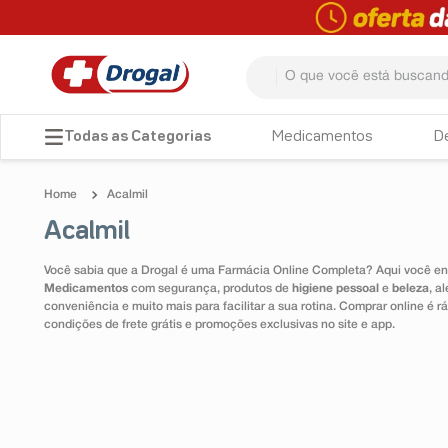
O que você está buscando? 
TERMOS MAIS BUSCADOS
Medicamentos
D
1
º
fralda
Acalmil
2
º
dipirona
Acalmil
3
º
lenço umedecido
Você sabia que a Drogal é uma Farmácia Online Completa? Aqui você enc
4
º
tadalafila
Medicamentos
com segurança, produtos de
higiene pessoal
e
beleza
, a
conveniência e muito mais para facilitar a sua rotina. Comprar online é
5
º
minoxidil
condições de frete grátis e promoções exclusivas no site e app.
6
º
desodorante
7
º
teste gravidez
8
º
esmalte