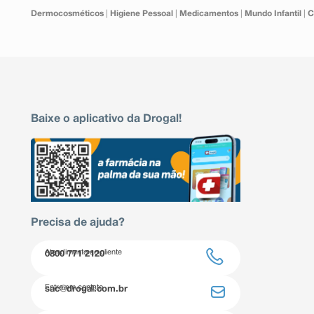
Dermocosméticos
|
Higiene Pessoal
|
Medicamentos
|
Mundo Infantil
|
C
Baixe o aplicativo da Drogal!
Precisa de ajuda?
Atendimento ao cliente
0800 771 2120
Entre em contato
sac@drogal.com.br