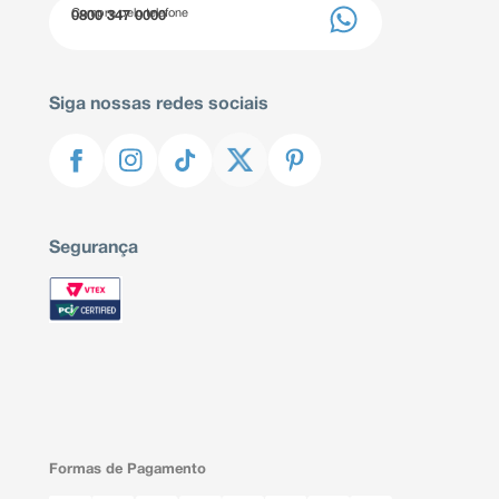
Compre pelo telefone
0800 347 0000
Siga nossas redes sociais
Segurança
Formas de Pagamento