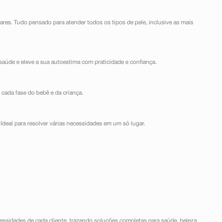
lares. Tudo pensado para atender todos os tipos de pele, inclusive as mais
saúde e eleve a sua autoestima com praticidade e confiança.
 cada fase do bebê e da criança.
Ideal para resolver várias necessidades em um só lugar.
ssidades de cada cliente, trazendo soluções completas para saúde, beleza