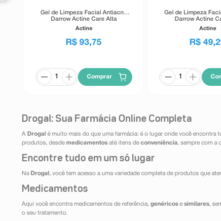
Gel de Limpeza Facial Antiacne
Gel de Limpeza Faci
Darrow Actine Care Alta
Darrow Actine Ca
Tolerância 400g
Tolerância 1
Actine
Actine
R$
93
,
75
R$
49
,
2
Comprar
Co
Drogal: Sua Farmácia Online Completa
A
Drogal
é muito mais do que uma farmácia: é o lugar onde você encontra t
produtos, desde
medicamentos
até itens de
conveniência
, sempre com a 
Encontre tudo em um só lugar
Na
Drogal
, você tem acesso a uma variedade completa de produtos que aten
Medicamentos
Aqui você encontra medicamentos de referência,
genéricos
e
similares
, se
o seu tratamento.