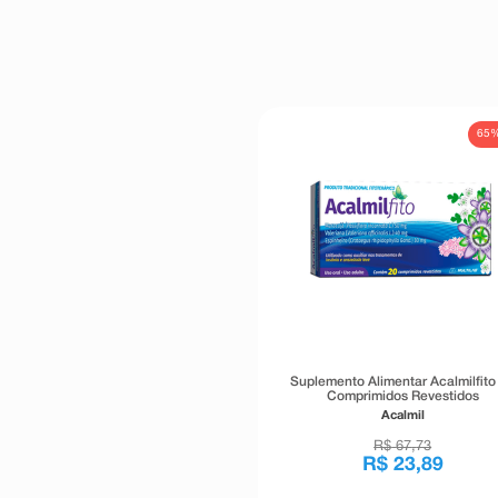
65
Suplemento Alimentar Acalmilfito
Comprimidos Revestidos
Acalmil
R$
67
,
73
R$
23
,
89