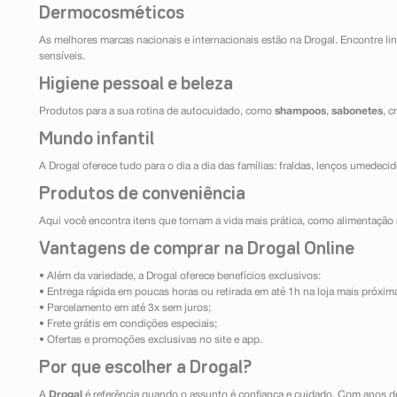
Dermocosméticos
As melhores marcas nacionais e internacionais estão na Drogal. Encontre lin
sensíveis.
Higiene pessoal e beleza
Produtos para a sua rotina de autocuidado, como
shampoos
,
sabonetes
, 
Mundo infantil
A Drogal oferece tudo para o dia a dia das famílias: fraldas, lenços umedeci
Produtos de conveniência
Aqui você encontra itens que tornam a vida mais prática, como alimentação r
Vantagens de comprar na Drogal Online
• Além da variedade, a Drogal oferece benefícios exclusivos:
• Entrega rápida em poucas horas ou retirada em até 1h na loja mais próxim
• Parcelamento em até 3x sem juros;
• Frete grátis em condições especiais;
• Ofertas e promoções exclusivas no site e app.
Por que escolher a Drogal?
A
Drogal
é referência quando o assunto é confiança e cuidado. Com anos d