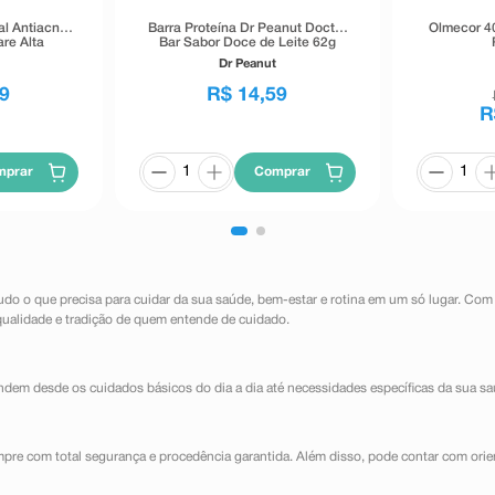
al Antiacne
Barra Proteína Dr Peanut Doctor
Olmecor 4
re Alta
Bar Sabor Doce de Leite 62g
40g
Dr Peanut
9
R$
14
,
59
R
mprar
Comprar
udo o que precisa para cuidar da sua saúde, bem-estar e rotina em um só lugar. Com
qualidade e tradição de quem entende de cuidado.
dem desde os cuidados básicos do dia a dia até necessidades específicas da sua sa
mpre com total segurança e procedência garantida. Além disso, pode contar com orie