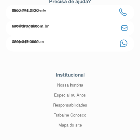
Precisa de ajuda?
Atendimento ao cliente
0800 771 2120
Entre em contato
sac@drogal.com.br
Compre pelo telefone
0800 347 0000
Institucional
Nossa história
Especial 90 Anos
Responsabilidades
Trabalhe Conosco
Mapa do site