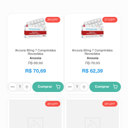
8
º
teste gravidez
9
º
esmalte
20%
OFF
21%
OFF
10
º
absorvente
Arcoxia 90mg 7 Comprimidos
Arcoxia 60mg 7 Comprimidos
Revestidos
Revestidos
Arcoxia
Arcoxia
R$
88
,
66
R$
78
,
93
R$
70
,
69
R$
62
,
39
Comprar
Comprar
20%
OFF
20%
OFF