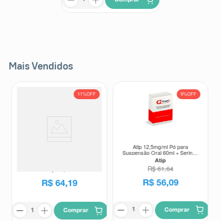
Mais Vendidos
11%
OFF
9%
OFF
Atip 12,5mg/ml Pó para
Suplemento Alimentar Matrion D
Suspensão Oral 60ml + Seringa
Planejamento e Gestação 1°
Dosadora
Trimestre 30 Comprimidos
Atip
Matrion
Revestidos
R$
61
,
64
R$
72
,
00
R$
56
,
09
R$
64
,
19
Comprar
Comprar