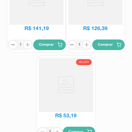
Arcoxia 90mg 14 Comprimidos
Arcoxia 60mg 14 Comprimidos
Revestidos
Revestidos
Arcoxia
Arcoxia
R$
175
,
51
R$
157
,
45
R$
141
,
19
R$
126
,
39
Comprar
Comprar
16%
OFF
Arcoxia 90mg 5 Comprimidos
Revestidos
Arcoxia
R$
63
,
34
R$
53
,
19
Comprar