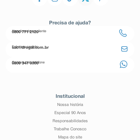
Precisa de ajuda?
Atendimento ao cliente
0800 771 2120
Entre em contato
sac@drogal.com.br
Compre pelo telefone
0800 347 0000
Institucional
Nossa história
Especial 90 Anos
Responsabilidades
Trabalhe Conosco
Mapa do site