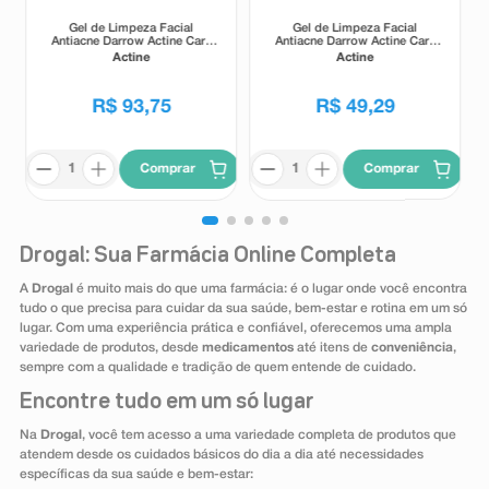
Gel de Limpeza Facial
Gel de Limpeza Facial
Antiacne Darrow Actine Care
Antiacne Darrow Actine Care
Alta Tolerância 400g
Alta Tolerância 140g
Actine
Actine
R$
93
,
75
R$
49
,
29
Comprar
Comprar
Drogal: Sua Farmácia Online Completa
A
Drogal
é muito mais do que uma farmácia: é o lugar onde você encontra
tudo o que precisa para cuidar da sua saúde, bem-estar e rotina em um só
lugar. Com uma experiência prática e confiável, oferecemos uma ampla
variedade de produtos, desde
medicamentos
até itens de
conveniência
,
sempre com a qualidade e tradição de quem entende de cuidado.
Encontre tudo em um só lugar
Na
Drogal
, você tem acesso a uma variedade completa de produtos que
atendem desde os cuidados básicos do dia a dia até necessidades
específicas da sua saúde e bem-estar: