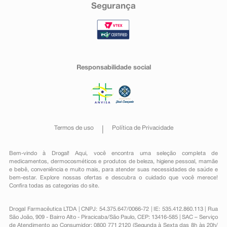
Segurança
Responsabilidade social
Termos de uso
Política de Privacidade
Bem-vindo à Drogal! Aqui, você encontra uma seleção completa de
medicamentos
,
dermocosméticos e produtos de beleza
,
higiene pessoal
,
mamãe
e bebê
,
conveniência
e muito mais, para atender suas necessidades de saúde e
bem-estar. Explore nossas ofertas e descubra o cuidado que você merece!
Confira todas as categorias do site.
Drogal Farmacêutica LTDA | CNPJ: 54.375.647/0066-72 | IE: 535.412.860.113 | Rua
São João, 909 - Bairro Alto - Piracicaba/São Paulo, CEP: 13416-585 | SAC – Serviço
de Atendimento ao Consumidor: 0800 771 2120 (Segunda à Sexta das 8h às 20h/