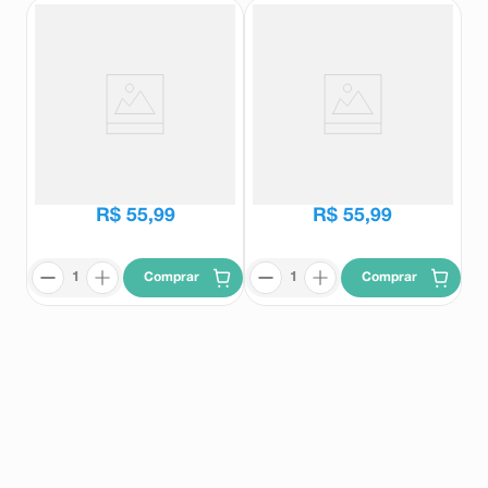
Sorvete Ben&Jerry's Chocolate
Sorvete Ben&Jerry's Half Baked
Fudge Brownie 458ml
458ml
Ben&Jerry's
Ben&Jerry's
R$
55
,
99
R$
55
,
99
Comprar
Comprar