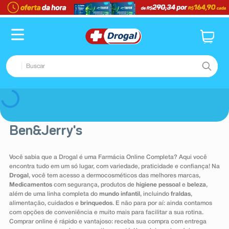
TERMOS MAIS BUSCADOS
1
º
fralda
2
º
dipirona
Buscar
3
º
lenço umedecido
4
º
tadalafila
TERMOS MAIS BUSCADOS
Voltar
5
º
minoxidil
1
º
fralda
6
º
desodorante
Ben&Jerry's
2
º
dipirona
7
º
esmalte
3
º
lenço umedecido
Você sabia que a Drogal é uma Farmácia Online Completa? Aqui você
8
º
teste gravidez
encontra tudo em um só lugar, com variedade, praticidade e confiança! Na
4
º
tadalafila
Drogal
, você tem acesso a dermocosméticos das melhores marcas,
9
º
absorvente
5
º
minoxidil
Medicamentos
com segurança, produtos de
higiene pessoal
e
beleza
,
além de uma linha completa do
mundo infantil
, incluindo
fraldas
,
10
º
shampoo
6
º
desodorante
alimentação, cuidados e
brinquedos
. E não para por aí: ainda contamos
com opções de conveniência e muito mais para facilitar a sua rotina.
7
º
esmalte
Comprar online é rápido e vantajoso: receba sua compra com entrega