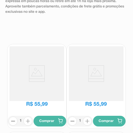
expressa em poucas horas ou retire em até 1h na loja mais próxima.
8
º
teste gravidez
Aproveite também parcelamento, condições de frete grátis e promoções
exclusivas no site e app.
9
º
absorvente
10
º
shampoo
Sorvete Ben&Jerry's Phish Food
Sorvete Ben&Jerry's Doce
458ml
Deleite Core 458ml
Ben&Jerry's
Ben&Jerry's
R$
55
,
99
R$
55
,
99
Comprar
Comprar