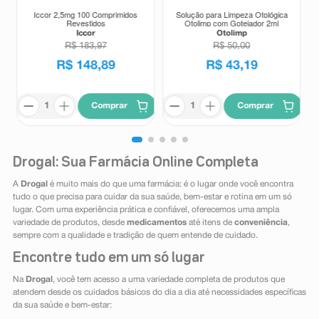
Iccor 2,5mg 100 Comprimidos
Solução para Limpeza Otológica
Revestidos
Otolimp com Gotejador 2ml
Iccor
Otolimp
R$
183
,
97
R$
50
,
00
R$
148
,
89
R$
43
,
19
Comprar
Comprar
Drogal: Sua Farmácia Online Completa
A
Drogal
é muito mais do que uma farmácia: é o lugar onde você encontra
tudo o que precisa para cuidar da sua saúde, bem-estar e rotina em um só
lugar. Com uma experiência prática e confiável, oferecemos uma ampla
variedade de produtos, desde
medicamentos
até itens de
conveniência
,
sempre com a qualidade e tradição de quem entende de cuidado.
Encontre tudo em um só lugar
Na
Drogal
, você tem acesso a uma variedade completa de produtos que
atendem desde os cuidados básicos do dia a dia até necessidades específicas
da sua saúde e bem-estar: