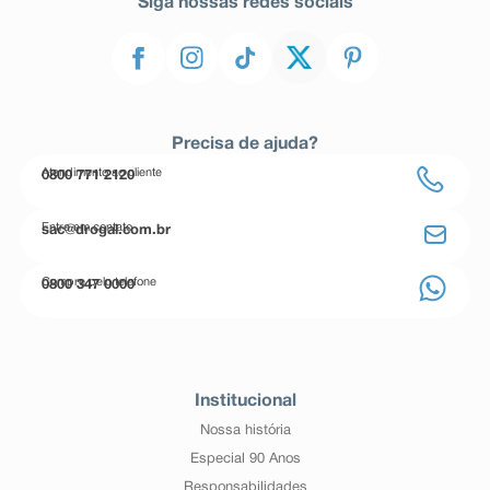
Siga nossas redes sociais
Precisa de ajuda?
Atendimento ao cliente
0800 771 2120
Entre em contato
sac@drogal.com.br
Compre pelo telefone
0800 347 0000
Institucional
Nossa história
Especial 90 Anos
Responsabilidades