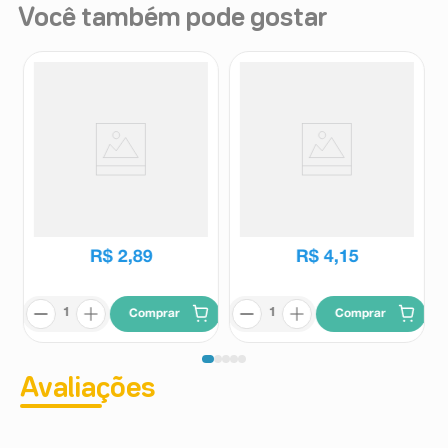
Você também pode gostar
Compressa de Gaze Cremer 5
Compressa Multiuso Triane 10
unidades
Unidades
Cremer
Triane
R$
2
,
89
R$
4
,
15
Comprar
Comprar
Avaliações