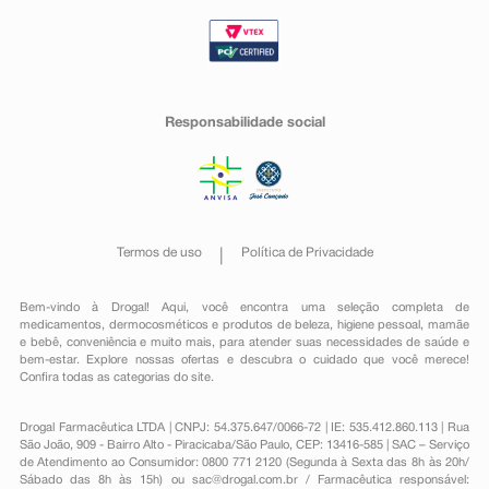
Responsabilidade social
Termos de uso
Política de Privacidade
Bem-vindo à Drogal! Aqui, você encontra uma seleção completa de
medicamentos
,
dermocosméticos e produtos de beleza
,
higiene pessoal
,
mamãe
e bebê
,
conveniência
e muito mais, para atender suas necessidades de saúde e
bem-estar. Explore nossas ofertas e descubra o cuidado que você merece!
Confira todas as categorias do site.
Drogal Farmacêutica LTDA | CNPJ: 54.375.647/0066-72 | IE: 535.412.860.113 | Rua
São João, 909 - Bairro Alto - Piracicaba/São Paulo, CEP: 13416-585 | SAC – Serviço
de Atendimento ao Consumidor: 0800 771 2120 (Segunda à Sexta das 8h às 20h/
Sábado das 8h às 15h) ou
sac@drogal.com.br
/ Farmacêutica responsável: