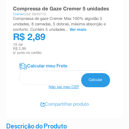
8
º
teste gravidez
Compressa de Gaze Cremer 5 unidades
Cremer
Cód: 5940710
9
º
esmalte
Compressa de gaze Cremer Max 100% algodão 5
unidades, 8 camadas, 5 dobras, máxima absorção e
10
º
absorvente
conforto. Contém 5 unidades...
Ver mais
R$ 2,89
1
X de
R$ 2,89
s/ juros no cartão
Não sei meu CEP
Compartilhar produto
Descrição do Produto