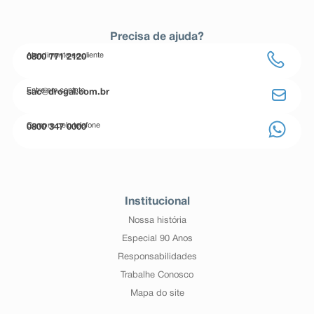
Precisa de ajuda?
Atendimento ao cliente
0800 771 2120
Entre em contato
sac@drogal.com.br
Compre pelo telefone
0800 347 0000
Institucional
Nossa história
Especial 90 Anos
Responsabilidades
Trabalhe Conosco
Mapa do site