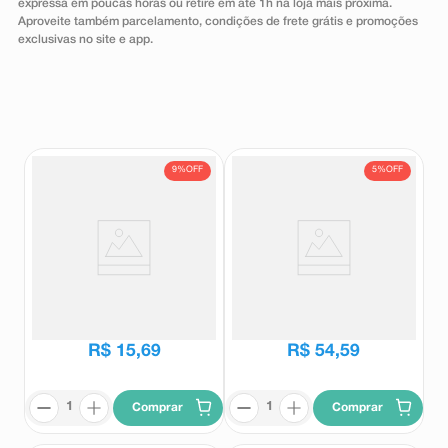
expressa em poucas horas ou retire em até 1h na loja mais próxima.
8
º
teste gravidez
Aproveite também parcelamento, condições de frete grátis e promoções
exclusivas no site e app.
9
º
esmalte
10
º
absorvente
9%
OFF
5%
OFF
Demi-D 7.000UI 4 Comprimidos
Demi-D 50000UI 4 Comprimidos
Revestidos
Revestidos
Demi D
Demi D
R$
17
,
32
R$
57
,
47
R$
15
,
69
R$
54
,
59
Comprar
Comprar