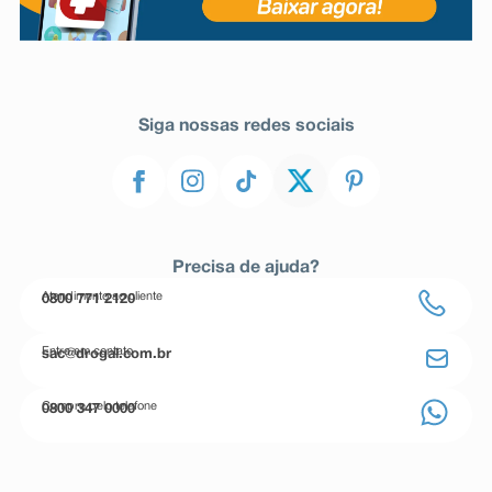
Siga nossas redes sociais
Precisa de ajuda?
Atendimento ao cliente
0800 771 2120
Entre em contato
sac@drogal.com.br
Compre pelo telefone
0800 347 0000