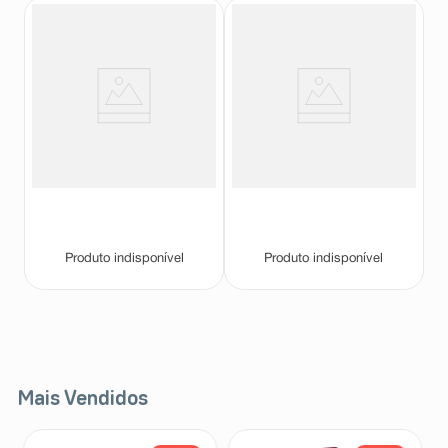
Demi-D 7.000UI 8 Comprimidos
Demi-D 1.000UI 30
Revestidos
Comprimidos Revestidos
Demi D
Demi D
Produto indisponível
Produto indisponível
Mais Vendidos