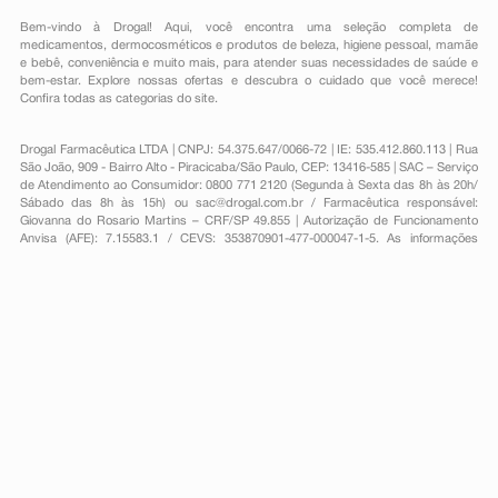
Bem-vindo à Drogal! Aqui, você encontra uma seleção completa de
medicamentos
,
dermocosméticos e produtos de beleza
,
higiene pessoal
,
mamãe
e bebê
,
conveniência
e muito mais, para atender suas necessidades de saúde e
bem-estar. Explore nossas ofertas e descubra o cuidado que você merece!
Confira todas as categorias do site.
Drogal Farmacêutica LTDA | CNPJ: 54.375.647/0066-72 | IE: 535.412.860.113 | Rua
São João, 909 - Bairro Alto - Piracicaba/São Paulo, CEP: 13416-585 | SAC – Serviço
de Atendimento ao Consumidor: 0800 771 2120 (Segunda à Sexta das 8h às 20h/
Sábado das 8h às 15h) ou
sac@drogal.com.br
/ Farmacêutica responsável:
Giovanna do Rosario Martins – CRF/SP 49.855 | Autorização de Funcionamento
Anvisa (AFE): 7.15583.1 / CEVS: 353870901-477-000047-1-5. As informações
contidas neste site, como promoções e ofertas de remédios e medicamentos,
não devem ser usadas para automedicação e não substituem, em hipótese
alguma, a medicação prescrita pelo profissional da área médica. Somente o
médico está em condições de diagnosticar qualquer problema de saúde e
prescrever o tratamento adequado. Para mais informações, consulte o site
Anvisa. As fotos contidas em nosso site são meramente ilustrativas. Promoções e
preços são válidos apenas para compras on-line, caso haja disponibilidade e
estão sujeitos a alterações no decorrer do dia. Todos os direitos reservados.
Powered by