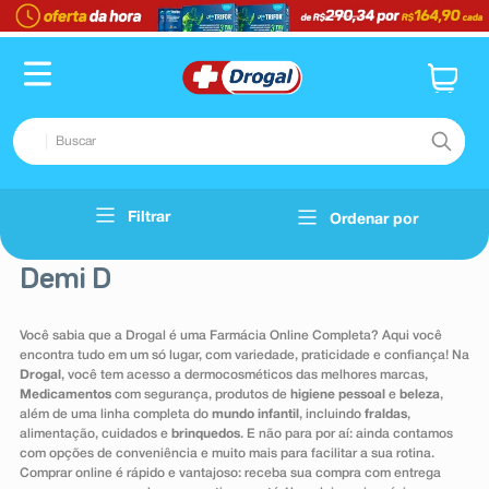
TERMOS MAIS BUSCADOS
1
º
fralda
2
º
pampers confort sec max
Buscar
3
º
dipirona
4
º
lenço umedecido
TERMOS MAIS BUSCADOS
Filtrar
Ordenar por
Voltar
5
º
tadalafila
1
º
fralda
6
º
desodorante
Demi D
2
º
pampers confort sec max
7
º
minoxidil
3
º
dipirona
Você sabia que a Drogal é uma Farmácia Online Completa? Aqui você
8
º
teste gravidez
encontra tudo em um só lugar, com variedade, praticidade e confiança! Na
4
º
lenço umedecido
Drogal
, você tem acesso a dermocosméticos das melhores marcas,
9
º
esmalte
5
º
tadalafila
Medicamentos
com segurança, produtos de
higiene pessoal
e
beleza
,
além de uma linha completa do
mundo infantil
, incluindo
fraldas
,
10
º
absorvente
6
º
desodorante
alimentação, cuidados e
brinquedos
. E não para por aí: ainda contamos
com opções de conveniência e muito mais para facilitar a sua rotina.
7
º
minoxidil
Comprar online é rápido e vantajoso: receba sua compra com entrega