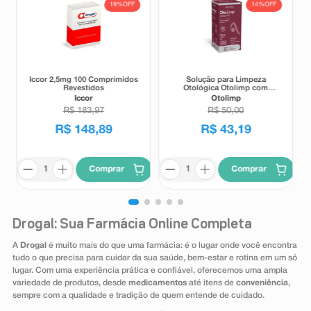
19%
OFF
14%
OFF
Iccor 2,5mg 100 Comprimidos
Solução para Limpeza
Revestidos
Otológica Otolimp com
Gotejador 2ml
Iccor
Otolimp
R$
183
,
97
R$
50
,
00
R$
148
,
89
R$
43
,
19
Comprar
Comprar
Drogal: Sua Farmácia Online Completa
A
Drogal
é muito mais do que uma farmácia: é o lugar onde você encontra
tudo o que precisa para cuidar da sua saúde, bem-estar e rotina em um só
lugar. Com uma experiência prática e confiável, oferecemos uma ampla
variedade de produtos, desde
medicamentos
até itens de
conveniência
,
sempre com a qualidade e tradição de quem entende de cuidado.