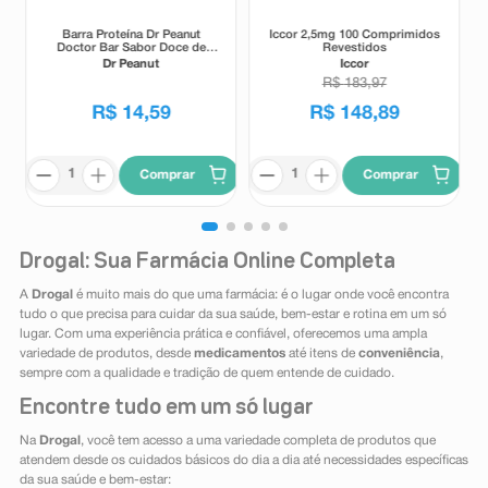
Barra Proteína Dr Peanut
Iccor 2,5mg 100 Comprimidos
Doctor Bar Sabor Doce de
Revestidos
Leite 62g
Dr Peanut
Iccor
R$
183
,
97
R$
14
,
59
R$
148
,
89
Comprar
Comprar
Drogal: Sua Farmácia Online Completa
A
Drogal
é muito mais do que uma farmácia: é o lugar onde você encontra
tudo o que precisa para cuidar da sua saúde, bem-estar e rotina em um só
lugar. Com uma experiência prática e confiável, oferecemos uma ampla
variedade de produtos, desde
medicamentos
até itens de
conveniência
,
sempre com a qualidade e tradição de quem entende de cuidado.
Encontre tudo em um só lugar
Na
Drogal
, você tem acesso a uma variedade completa de produtos que
atendem desde os cuidados básicos do dia a dia até necessidades específicas
da sua saúde e bem-estar: