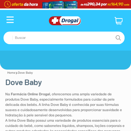
Buscar
TERMOS MAIS BUSCADOS
Voltar
1
º
fralda
Dove Baby
2
º
pampers confort sec max
Dove Baby
3
º
dipirona
Na
Farmácia Online Drogal
, oferecemos uma ampla variedade de
4
º
lenço umedecido
produtos Dove Baby, especialmente formulados para cuidar da pele
delicada dos bebês. A linha Dove Baby é conhecida por suas fórmulas
5
º
tadalafila
suaves e cuidadosamente desenvolvidas para proporcionar suavidade e
hidratação à pele sensível dos pequenos.
6
º
minoxidil
A linha Dove Baby possui uma variedade de produtos essenciais para o
cuidado do bebê, como sabonetes líquidos, shampoos, loções corporais e
7
º
desodorante