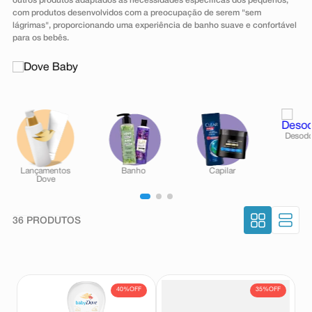
outros produtos adaptados às necessidades específicas dos pequenos,
8
º
teste gravidez
com produtos desenvolvidos com a preocupação de serem "sem
lágrimas", proporcionando uma experiência de banho suave e confortável
9
º
esmalte
para os bebês.
10
º
absorvente
36
PRODUTOS
40%
OFF
35%
OFF