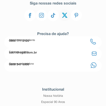
Siga nossas redes sociais
Precisa de ajuda?
Atendimento ao cliente
0800 771 2120
Entre em contato
sac@drogal.com.br
Compre pelo telefone
0800 347 0000
Institucional
Nossa história
Especial 90 Anos