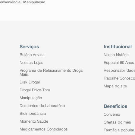
onveniência
|
Manipulação
Serviços
Institucional
Bulário Anvisa
Nossa história
Nossas Lojas
Especial 90 Anos
Programa de Relacionamento Drogal
Responsabilidad
Mais
Trabalhe Conosco
Disk Drogal
Mapa do site
Drogal Drive-Thru
Manipulação
Descontos de Laboratório
Benefícios
Bioimpedância
Convênio
Momento Saúde
Ofertas do mês
Medicamentos Controlados
Farmácia popular