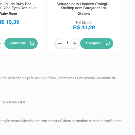
r Líquido Ruby Rose
Solução para Limpeza Otológica
0 Vibe Eyes Don' t Lie
Otolimp com Gotejador 2ml
Preto 5,5g
Ruby Rose
Otolimp
R$
19
,
39
R$
50
,
00
R$
43
,
29
Comprar
Comprar
 uma experiência prática e confiável, oferecemos uma ampla variedade de
úde e bem-estar:
ntação especializada para esclarecer dúvidas e escolher a melhor opção para