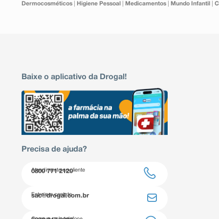
Dermocosméticos
|
Higiene Pessoal
|
Medicamentos
|
Mundo Infantil
|
C
Baixe o aplicativo da Drogal!
Precisa de ajuda?
Atendimento ao cliente
0800 771 2120
Entre em contato
sac@drogal.com.br
Compre pelo telefone