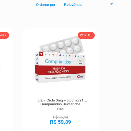
Relevância
%
OFF
21%
OFF
Elani Ciclo 3mg + 0,03mg 21
Comprimidos Revestidos
Elani
R$
75
,
14
R$
59
,
39