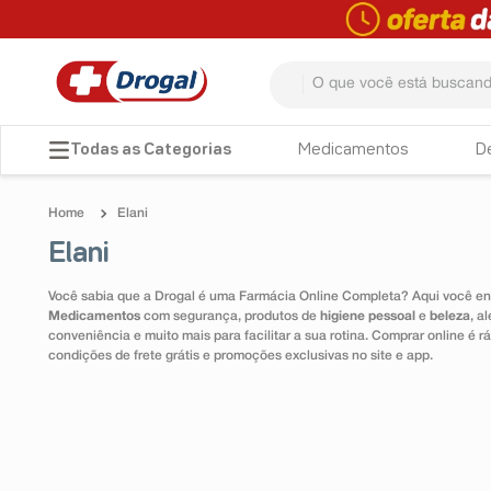
O que você está buscando? 
TERMOS MAIS BUSCADOS
Medicamentos
D
1
º
fralda
Elani
2
º
dipirona
Elani
3
º
lenço umedecido
Você sabia que a Drogal é uma Farmácia Online Completa? Aqui você enc
4
º
tadalafila
Medicamentos
com segurança, produtos de
higiene pessoal
e
beleza
, a
conveniência e muito mais para facilitar a sua rotina. Comprar online é
5
º
minoxidil
condições de frete grátis e promoções exclusivas no site e app.
6
º
desodorante
7
º
esmalte
8
º
teste gravidez