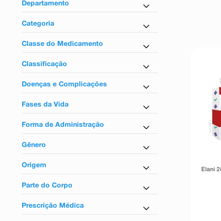
9
º
absorvente
Departamento
10
º
shampoo
Medicamentos
Categoria
Anticoncepcional
Classe do Medicamento
Anticoncepcionais
Classificação
Tarja vermelha
Doenças e Complicações
Para evitar gravidez
Fases da Vida
Para adultos
Forma de Administração
Uso oral
Gênero
Feminino
Origem
Elani 
Nacional
Parte do Corpo
Para sistema reprodutor
Prescrição Médica