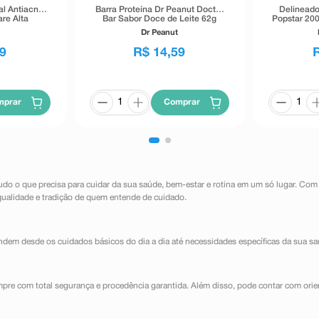
al Antiacne
Barra Proteína Dr Peanut Doctor
Delineado
re Alta
Bar Sabor Doce de Leite 62g
Popstar 200
40g
Dr Peanut
9
R$
14
,
59
mprar
Comprar
udo o que precisa para cuidar da sua saúde, bem-estar e rotina em um só lugar. Com
qualidade e tradição de quem entende de cuidado.
dem desde os cuidados básicos do dia a dia até necessidades específicas da sua sa
mpre com total segurança e procedência garantida. Além disso, pode contar com orie