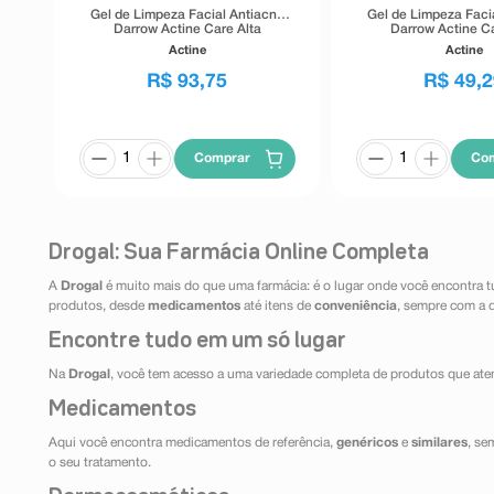
Gel de Limpeza Facial Antiacne
Gel de Limpeza Faci
Darrow Actine Care Alta
Darrow Actine Ca
Tolerância 400g
Tolerância 1
Actine
Actine
R$
93
,
75
R$
49
,
2
Comprar
Co
Drogal: Sua Farmácia Online Completa
A
Drogal
é muito mais do que uma farmácia: é o lugar onde você encontra t
produtos, desde
medicamentos
até itens de
conveniência
, sempre com a 
Encontre tudo em um só lugar
Na
Drogal
, você tem acesso a uma variedade completa de produtos que aten
Medicamentos
Aqui você encontra medicamentos de referência,
genéricos
e
similares
, se
o seu tratamento.