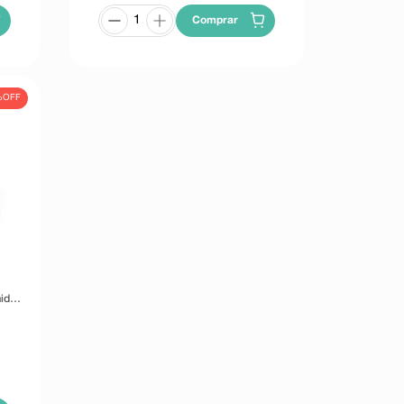
Comprar
%
OFF
idos