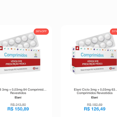
38%
OFF
31
28 3mg + 0,03mg 84 Comprimidos
Elani Ciclo 3mg + 0,03mg 63
Revestidos
Comprimidos Revestidos
Elani
Elani
R$
243
,
80
R$
182
,
69
R$
150
,
89
R$
126
,
49