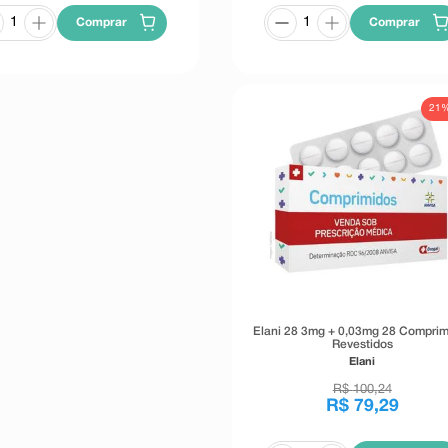
Comprar
Comprar
21
Elani 28 3mg + 0,03mg 28 Comprim
Revestidos
Elani
R$
100
,
24
R$
79
,
29