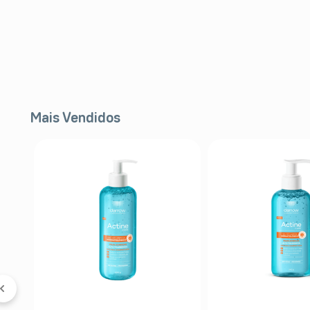
Mais Vendidos
FF
l
er