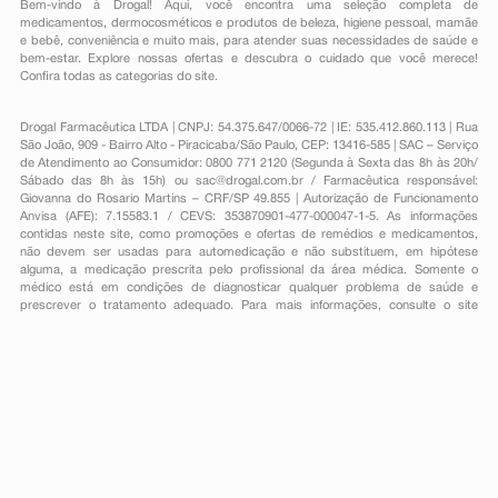
Bem-vindo à Drogal! Aqui, você encontra uma seleção completa de
medicamentos
,
dermocosméticos e produtos de beleza
,
higiene pessoal
,
mamãe
e bebê
,
conveniência
e muito mais, para atender suas necessidades de saúde e
bem-estar. Explore nossas ofertas e descubra o cuidado que você merece!
Confira todas as categorias do site.
Drogal Farmacêutica LTDA | CNPJ: 54.375.647/0066-72 | IE: 535.412.860.113 | Rua
São João, 909 - Bairro Alto - Piracicaba/São Paulo, CEP: 13416-585 | SAC – Serviço
de Atendimento ao Consumidor: 0800 771 2120 (Segunda à Sexta das 8h às 20h/
Sábado das 8h às 15h) ou
sac@drogal.com.br
/ Farmacêutica responsável:
Giovanna do Rosario Martins – CRF/SP 49.855 | Autorização de Funcionamento
Anvisa (AFE): 7.15583.1 / CEVS: 353870901-477-000047-1-5. As informações
contidas neste site, como promoções e ofertas de remédios e medicamentos,
não devem ser usadas para automedicação e não substituem, em hipótese
alguma, a medicação prescrita pelo profissional da área médica. Somente o
médico está em condições de diagnosticar qualquer problema de saúde e
prescrever o tratamento adequado. Para mais informações, consulte o site
Anvisa. As fotos contidas em nosso site são meramente ilustrativas. Promoções e
preços são válidos apenas para compras on-line, caso haja disponibilidade e
estão sujeitos a alterações no decorrer do dia. Todos os direitos reservados.
Powered by