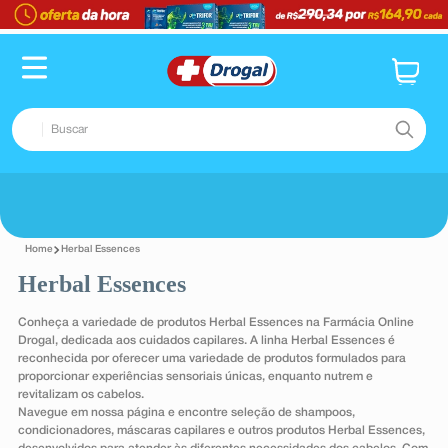
Buscar
TERMOS MAIS BUSCADOS
Voltar
1
º
fralda
Herbal Essences
2
º
dipirona
Herbal Essences
3
º
lenço umedecido
Conheça a variedade de produtos Herbal Essences na Farmácia Online
4
º
tadalafila
Drogal, dedicada aos cuidados capilares. A linha Herbal Essences é
reconhecida por oferecer uma variedade de produtos formulados para
5
º
minoxidil
proporcionar experiências sensoriais únicas, enquanto nutrem e
revitalizam os cabelos.
6
º
desodorante
Navegue em nossa página e encontre seleção de shampoos,
condicionadores, máscaras capilares e outros produtos Herbal Essences,
7
º
esmalte