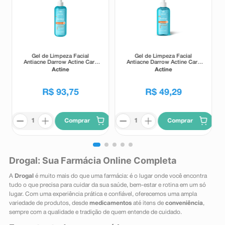
Gel de Limpeza Facial
Gel de Limpeza Facial
Antiacne Darrow Actine Care
Antiacne Darrow Actine Care
Alta Tolerância 400g
Alta Tolerância 140g
Actine
Actine
R$
93
,
75
R$
49
,
29
Comprar
Comprar
Drogal: Sua Farmácia Online Completa
A
Drogal
é muito mais do que uma farmácia: é o lugar onde você encontra
tudo o que precisa para cuidar da sua saúde, bem-estar e rotina em um só
lugar. Com uma experiência prática e confiável, oferecemos uma ampla
variedade de produtos, desde
medicamentos
até itens de
conveniência
,
sempre com a qualidade e tradição de quem entende de cuidado.