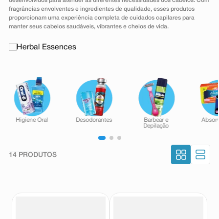
desenvolvidos para atender às diferentes necessidades dos cabelos. Com
8
º
teste gravidez
fragrâncias envolventes e ingredientes de qualidade, esses produtos
proporcionam uma experiência completa de cuidados capilares para
9
º
absorvente
manter seus cabelos saudáveis, vibrantes e cheios de vida.
10
º
shampoo
14
PRODUTOS