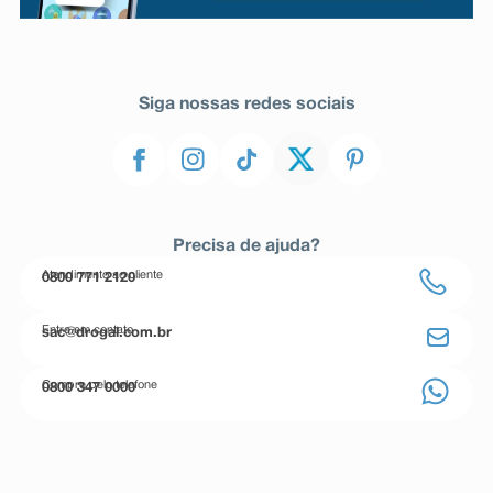
Siga nossas redes sociais
Precisa de ajuda?
Atendimento ao cliente
0800 771 2120
Entre em contato
sac@drogal.com.br
Compre pelo telefone
0800 347 0000