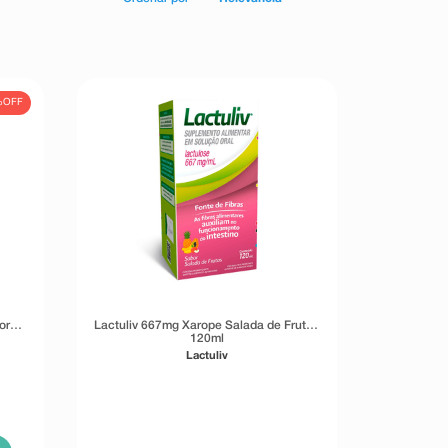
%
OFF
or
Lactuliv 667mg Xarope Salada de Frutas
120ml
Lactuliv