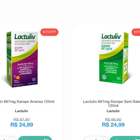
63%
OFF
62
liv 667mg Xarope Ameixa 120ml
Lactuliv 667mg Xarope Sem Sab
120ml
Lactuliv
Lactuliv
R$
67
,
84
R$
66
,
60
R$
24
,
99
R$
24
,
99