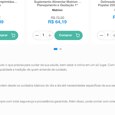
omprimidos
Suplemento Alimentar Matrion D
Delineado
s
Planejamento e Gestação 1°
Popstar 200
Trimestre 30 Comprimidos
Matrion
Revestidos
7
R$
72
,
00
89
R$
64
,
19
mprar
Comprar
udo o que precisa para cuidar da sua saúde, bem-estar e rotina em um só lugar. Com
qualidade e tradição de quem entende de cuidado.
dem desde os cuidados básicos do dia a dia até necessidades específicas da sua sa
mpre com total segurança e procedência garantida. Além disso, pode contar com orie