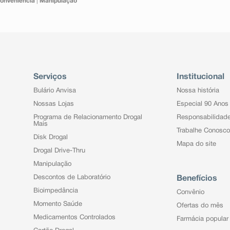
onveniência
|
Manipulação
Serviços
Institucional
Bulário Anvisa
Nossa história
Nossas Lojas
Especial 90 Anos
Programa de Relacionamento Drogal
Responsabilidad
Mais
Trabalhe Conosco
Disk Drogal
Mapa do site
Drogal Drive-Thru
Manipulação
Descontos de Laboratório
Benefícios
Bioimpedância
Convênio
Momento Saúde
Ofertas do mês
Medicamentos Controlados
Farmácia popular