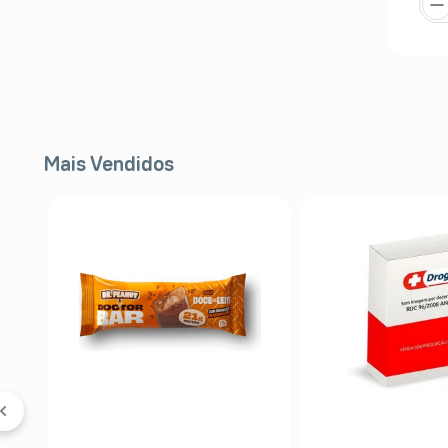
Mais Vendidos
 &
5%