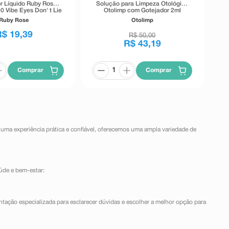
r Líquido Ruby Rose
Solução para Limpeza Otológica
0 Vibe Eyes Don' t Lie
Otolimp com Gotejador 2ml
Preto 5,5g
Ruby Rose
Otolimp
R$
19
,
39
R$
50
,
00
R$
43
,
19
Comprar
Comprar
 uma experiência prática e confiável, oferecemos uma ampla variedade de
úde e bem-estar:
ntação especializada para esclarecer dúvidas e escolher a melhor opção para