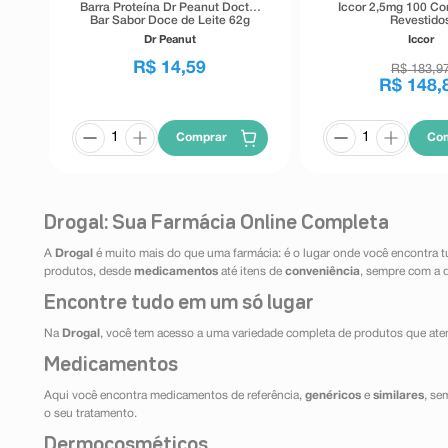
Barra Proteína Dr Peanut Doctor
Iccor 2,5mg 100 C
Bar Sabor Doce de Leite 62g
Revestido
Dr Peanut
Iccor
R$
14
,
59
R$
183
,
9
R$
148
,
Comprar
Co
Drogal: Sua Farmácia Online Completa
A
Drogal
é muito mais do que uma farmácia: é o lugar onde você encontra t
produtos, desde
medicamentos
até itens de
conveniência
, sempre com a 
Encontre tudo em um só lugar
Na
Drogal
, você tem acesso a uma variedade completa de produtos que aten
Medicamentos
Aqui você encontra medicamentos de referência,
genéricos
e
similares
, se
o seu tratamento.
Dermocosméticos