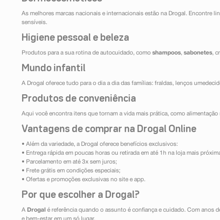
As melhores marcas nacionais e internacionais estão na Drogal. Encontre lin
sensíveis.
Higiene pessoal e beleza
Produtos para a sua rotina de autocuidado, como
shampoos
,
sabonetes
, 
Mundo infantil
A Drogal oferece tudo para o dia a dia das famílias: fraldas, lenços umedeci
Produtos de conveniência
Aqui você encontra itens que tornam a vida mais prática, como alimentação r
Vantagens de comprar na Drogal Online
• Além da variedade, a Drogal oferece benefícios exclusivos:
• Entrega rápida em poucas horas ou retirada em até 1h na loja mais próxim
• Parcelamento em até 3x sem juros;
• Frete grátis em condições especiais;
• Ofertas e promoções exclusivas no site e app.
Por que escolher a Drogal?
A
Drogal
é referência quando o assunto é confiança e cuidado. Com anos d
e bem-estar em um só lugar.