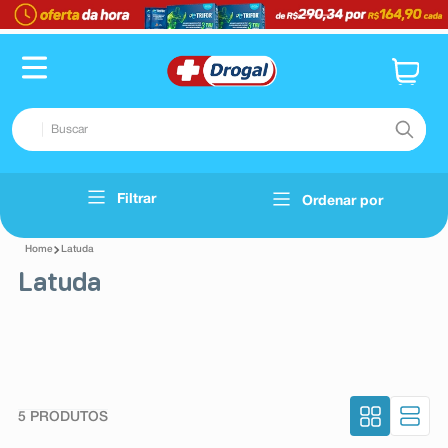
Buscar
TERMOS MAIS BUSCADOS
Filtrar
Ordenar por
Voltar
1
º
fralda
Latuda
2
º
dipirona
Latuda
3
º
lenço umedecido
4
º
tadalafila
5
º
minoxidil
6
º
desodorante
5
PRODUTOS
7
º
teste gravidez