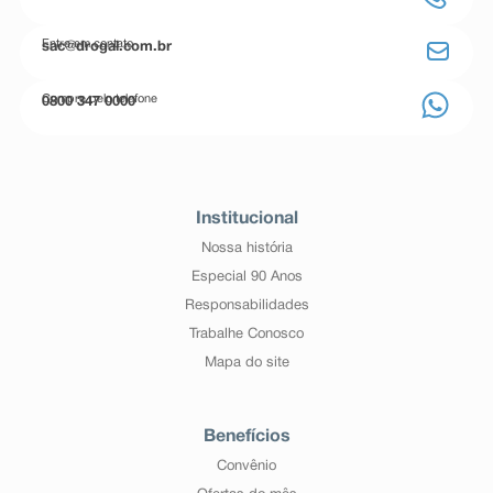
Entre em contato
sac@drogal.com.br
Compre pelo telefone
0800 347 0000
Institucional
Nossa história
Especial 90 Anos
Responsabilidades
Trabalhe Conosco
Mapa do site
Benefícios
Convênio