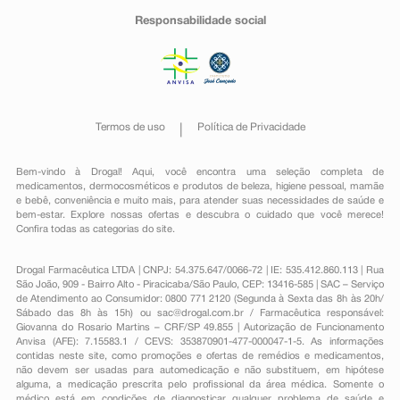
Responsabilidade social
Termos de uso
Política de Privacidade
Bem-vindo à Drogal! Aqui, você encontra uma seleção completa de
medicamentos
,
dermocosméticos e produtos de beleza
,
higiene pessoal
,
mamãe
e bebê
,
conveniência
e muito mais, para atender suas necessidades de saúde e
bem-estar. Explore nossas ofertas e descubra o cuidado que você merece!
Confira todas as categorias do site.
Drogal Farmacêutica LTDA | CNPJ: 54.375.647/0066-72 | IE: 535.412.860.113 | Rua
São João, 909 - Bairro Alto - Piracicaba/São Paulo, CEP: 13416-585 | SAC – Serviço
de Atendimento ao Consumidor: 0800 771 2120 (Segunda à Sexta das 8h às 20h/
Sábado das 8h às 15h) ou
sac@drogal.com.br
/ Farmacêutica responsável:
Giovanna do Rosario Martins – CRF/SP 49.855 | Autorização de Funcionamento
Anvisa (AFE): 7.15583.1 / CEVS: 353870901-477-000047-1-5. As informações
contidas neste site, como promoções e ofertas de remédios e medicamentos,
não devem ser usadas para automedicação e não substituem, em hipótese
alguma, a medicação prescrita pelo profissional da área médica. Somente o
médico está em condições de diagnosticar qualquer problema de saúde e