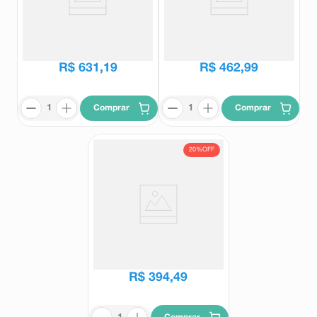
Latuda 40mg 60 Comprimidos
Latuda 80mg 30 Comprimidos
Revestidos
Revestidos
Latuda
Latuda
R$
784
,
18
R$
575
,
34
R$
631
,
19
R$
462
,
99
Comprar
Comprar
20%
OFF
Latuda 40mg 30 Comprimidos
Revestidos
Latuda
R$
490
,
14
R$
394
,
49