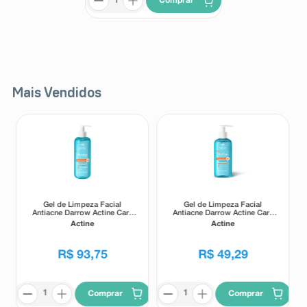
Comprar
Mais Vendidos
Gel de Limpeza Facial
Gel de Limpeza Facial
Antiacne Darrow Actine Care
Antiacne Darrow Actine Care
Alta Tolerância 400g
Alta Tolerância 140g
Actine
Actine
R$
93
,
75
R$
49
,
29
Comprar
Comprar