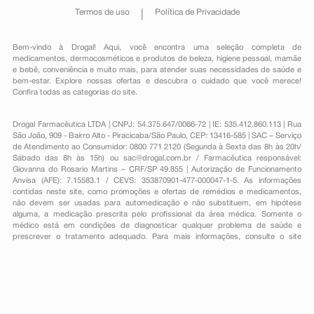
Termos de uso
Política de Privacidade
Bem-vindo à Drogal! Aqui, você encontra uma seleção completa de
medicamentos
,
dermocosméticos e produtos de beleza
,
higiene pessoal
,
mamãe
e bebê
,
conveniência
e muito mais, para atender suas necessidades de saúde e
bem-estar. Explore nossas ofertas e descubra o cuidado que você merece!
Confira todas as categorias do site.
Drogal Farmacêutica LTDA | CNPJ: 54.375.647/0066-72 | IE: 535.412.860.113 | Rua
São João, 909 - Bairro Alto - Piracicaba/São Paulo, CEP: 13416-585 | SAC – Serviço
de Atendimento ao Consumidor: 0800 771 2120 (Segunda à Sexta das 8h às 20h/
Sábado das 8h às 15h) ou
sac@drogal.com.br
/ Farmacêutica responsável:
Giovanna do Rosario Martins – CRF/SP 49.855 | Autorização de Funcionamento
Anvisa (AFE): 7.15583.1 / CEVS: 353870901-477-000047-1-5. As informações
contidas neste site, como promoções e ofertas de remédios e medicamentos,
não devem ser usadas para automedicação e não substituem, em hipótese
alguma, a medicação prescrita pelo profissional da área médica. Somente o
médico está em condições de diagnosticar qualquer problema de saúde e
prescrever o tratamento adequado. Para mais informações, consulte o site
Anvisa. As fotos contidas em nosso site são meramente ilustrativas. Promoções e
preços são válidos apenas para compras on-line, caso haja disponibilidade e
estão sujeitos a alterações no decorrer do dia. Todos os direitos reservados.
Powered by