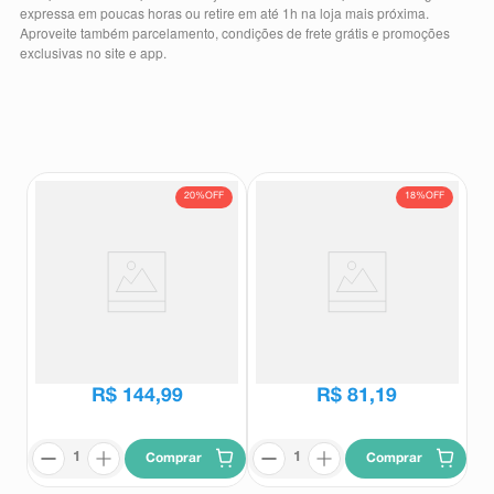
expressa em poucas horas ou retire em até 1h na loja mais próxima.
8
º
teste gravidez
Aproveite também parcelamento, condições de frete grátis e promoções
exclusivas no site e app.
9
º
esmalte
10
º
absorvente
20%
OFF
18%
OFF
Suplemento Alimentar Mag-B 60
Suplemento Alimentar Mag-B 30
Comprimidos Revestidos
Comprimidos Revestidos
Mag B
Mag B
R$
180
,
79
R$
99
,
26
R$
144
,
99
R$
81
,
19
Comprar
Comprar