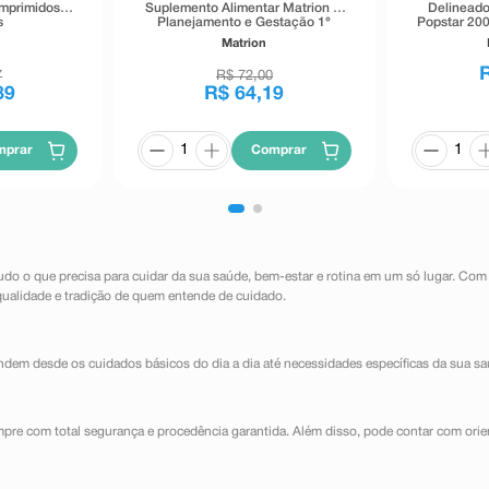
omprimidos
Suplemento Alimentar Matrion D
Delineado
s
Planejamento e Gestação 1°
Popstar 200
Trimestre 30 Comprimidos
Matrion
Revestidos
7
R$
72
,
00
89
R$
64
,
19
mprar
Comprar
udo o que precisa para cuidar da sua saúde, bem-estar e rotina em um só lugar. Com
qualidade e tradição de quem entende de cuidado.
dem desde os cuidados básicos do dia a dia até necessidades específicas da sua sa
mpre com total segurança e procedência garantida. Além disso, pode contar com orie