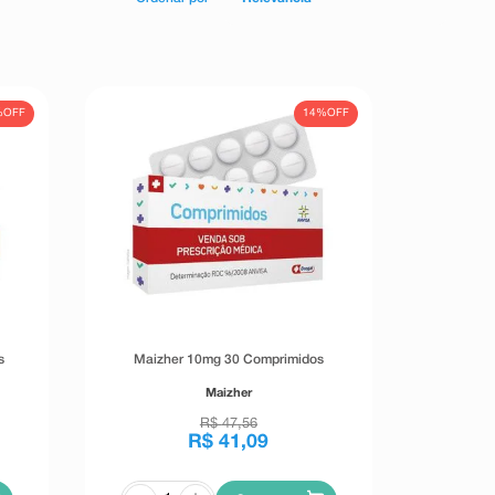
%
OFF
14%
OFF
s
Maizher 10mg 30 Comprimidos
Maizher
R$
47
,
56
R$
41
,
09