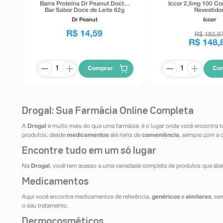
Barra Proteína Dr Peanut Doctor
Iccor 2,5mg 100 C
Bar Sabor Doce de Leite 62g
Revestido
Dr Peanut
Iccor
R$
14
,
59
R$
183
,
9
R$
148
,
Comprar
Co
Drogal: Sua Farmácia Online Completa
A
Drogal
é muito mais do que uma farmácia: é o lugar onde você encontra t
produtos, desde
medicamentos
até itens de
conveniência
, sempre com a 
Encontre tudo em um só lugar
Na
Drogal
, você tem acesso a uma variedade completa de produtos que aten
Medicamentos
Aqui você encontra medicamentos de referência,
genéricos
e
similares
, se
o seu tratamento.
Dermocosméticos