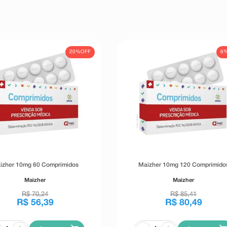
20%
OFF
6
izher 10mg 60 Comprimidos
Maizher 10mg 120 Comprimido
Maizher
Maizher
R$
70
,
24
R$
85
,
41
R$
56
,
39
R$
80
,
49