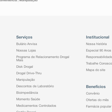
onveniência
|
Manipulação
Serviços
Institucional
Bulário Anvisa
Nossa história
Nossas Lojas
Especial 90 Anos
Programa de Relacionamento Drogal
Responsabilidad
Mais
Trabalhe Conosco
Disk Drogal
Mapa do site
Drogal Drive-Thru
Manipulação
Descontos de Laboratório
Benefícios
Bioimpedância
Convênio
Momento Saúde
Ofertas do mês
Medicamentos Controlados
Farmácia popular