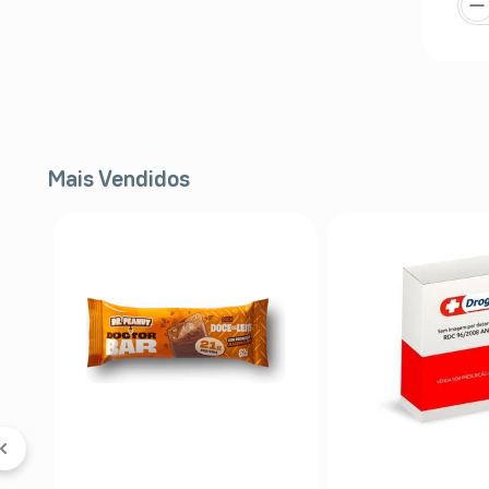
Mais Vendidos
 &
5%