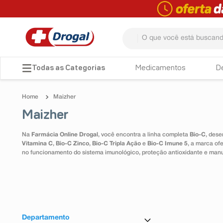
O que você está buscando? 
TERMOS MAIS BUSCADOS
Medicamentos
D
1
º
fralda
Maizher
2
º
pampers confort sec max
Maizher
3
º
dipirona
Na
Farmácia Online Drogal
, você encontra a linha completa
Bio-C
, dese
4
º
lenço umedecido
Vitamina C
,
Bio-C Zinco
,
Bio-C Tripla Ação
e
Bio-C Imune 5
, a marca of
no funcionamento do sistema imunológico, proteção antioxidante e man
5
º
tadalafila
6
º
minoxidil
7
º
desodorante
8
º
absorvente
Departamento