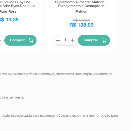
r Líquido Ruby Rose
Suplemento Alimentar Matrion D
0 Vibe Eyes Don' t Lie
Planejamento e Gestação 1°
Preto 5,5g
Trimestre 90 Comprimidos
Ruby Rose
Matrion
Revestidos
R$
19
,
39
R$
162
,
11
R$
138
,
09
Comprar
Comprar
 uma experiência prática e confiável, oferecemos uma ampla variedade de
úde e bem-estar:
ntação especializada para esclarecer dúvidas e escolher a melhor opção para