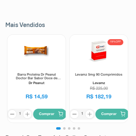
8
º
teste gravidez
9
º
esmalte
Mais Vendidos
10
º
absorvente
19%
OFF
Barra Proteína Dr Peanut
Levamz 5mg 90 Comprimidos
Doctor Bar Sabor Doce de
Leite 62g
Dr Peanut
Levamz
R$
225
,
00
R$
14
,
59
R$
182
,
19
Comprar
Comprar