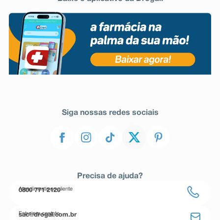
Siga nossas redes sociais
Precisa de ajuda?
Atendimento ao cliente
0800 771 2120
Entre em contato
sac@drogal.com.br