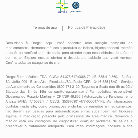
Termos de uso
Política de Privacidade
Bem-vindo à Drogal! Aqui, você encontra uma seleção completa de
medicamentos
,
dermocosméticos e produtos de beleza
,
higiene pessoal
,
mamãe
e bebê
,
conveniência
e muito mais, para atender suas necessidades de saúde e
bem-estar. Explore nossas ofertas e descubra o cuidado que você merece!
Confira todas as categorias do site.
Drogal Farmacêutica LTDA | CNPJ: 54.375.647/0066-72 | IE: 535.412.860.113 | Rua
São João, 909 - Bairro Alto - Piracicaba/São Paulo, CEP: 13416-585 | SAC – Serviço
de Atendimento ao Consumidor: 0800 771 2120 (Segunda à Sexta das 8h às 20h/
Sábado das 8h às 15h) ou
sac@drogal.com.br
/ Farmacêutica responsável:
Giovanna do Rosario Martins – CRF/SP 49.855 | Autorização de Funcionamento
Anvisa (AFE): 7.15583.1 / CEVS: 353870901-477-000047-1-5. As informações
contidas neste site, como promoções e ofertas de remédios e medicamentos,
não devem ser usadas para automedicação e não substituem, em hipótese
alguma, a medicação prescrita pelo profissional da área médica. Somente o
médico está em condições de diagnosticar qualquer problema de saúde e
prescrever o tratamento adequado. Para mais informações, consulte o site
Anvisa. As fotos contidas em nosso site são meramente ilustrativas. Promoções e
preços são válidos apenas para compras on-line, caso haja disponibilidade e