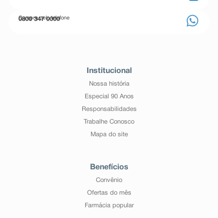
Compre pelo telefone
0800 347 0000
Institucional
Nossa história
Especial 90 Anos
Responsabilidades
Trabalhe Conosco
Mapa do site
Benefícios
Convênio
Ofertas do mês
Farmácia popular