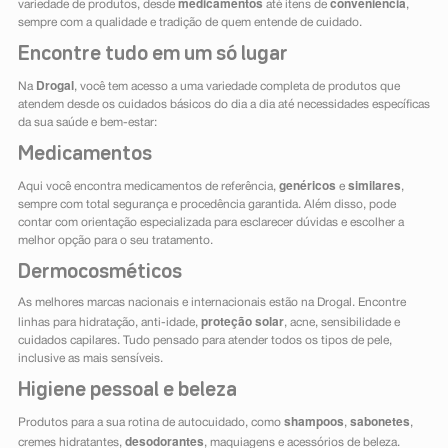
medicamentos
conveniência
variedade de produtos, desde
até itens de
,
sempre com a qualidade e tradição de quem entende de cuidado.
Encontre tudo em um só lugar
Drogal
Na
, você tem acesso a uma variedade completa de produtos que
atendem desde os cuidados básicos do dia a dia até necessidades específicas
da sua saúde e bem-estar:
Medicamentos
genéricos
similares
Aqui você encontra medicamentos de referência,
e
,
sempre com total segurança e procedência garantida. Além disso, pode
contar com orientação especializada para esclarecer dúvidas e escolher a
melhor opção para o seu tratamento.
Dermocosméticos
As melhores marcas nacionais e internacionais estão na Drogal. Encontre
proteção solar
linhas para hidratação, anti-idade,
, acne, sensibilidade e
cuidados capilares. Tudo pensado para atender todos os tipos de pele,
inclusive as mais sensíveis.
Higiene pessoal e beleza
shampoos
sabonetes
Produtos para a sua rotina de autocuidado, como
,
,
desodorantes
cremes hidratantes,
, maquiagens e acessórios de beleza.