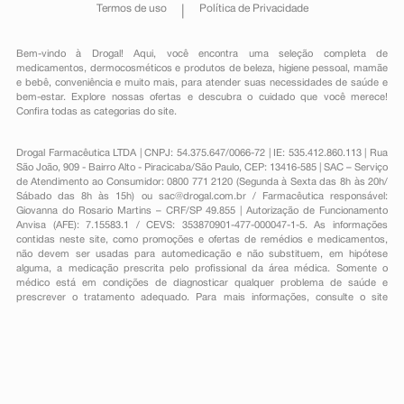
Termos de uso
Política de Privacidade
Bem-vindo à Drogal! Aqui, você encontra uma seleção completa de
medicamentos
,
dermocosméticos e produtos de beleza
,
higiene pessoal
,
mamãe
e bebê
,
conveniência
e muito mais, para atender suas necessidades de saúde e
bem-estar. Explore nossas ofertas e descubra o cuidado que você merece!
Confira todas as categorias do site.
Drogal Farmacêutica LTDA | CNPJ: 54.375.647/0066-72 | IE: 535.412.860.113 | Rua
São João, 909 - Bairro Alto - Piracicaba/São Paulo, CEP: 13416-585 | SAC – Serviço
de Atendimento ao Consumidor: 0800 771 2120 (Segunda à Sexta das 8h às 20h/
Sábado das 8h às 15h) ou
sac@drogal.com.br
/ Farmacêutica responsável:
Giovanna do Rosario Martins – CRF/SP 49.855 | Autorização de Funcionamento
Anvisa (AFE): 7.15583.1 / CEVS: 353870901-477-000047-1-5. As informações
contidas neste site, como promoções e ofertas de remédios e medicamentos,
não devem ser usadas para automedicação e não substituem, em hipótese
alguma, a medicação prescrita pelo profissional da área médica. Somente o
médico está em condições de diagnosticar qualquer problema de saúde e
prescrever o tratamento adequado. Para mais informações, consulte o site
Anvisa. As fotos contidas em nosso site são meramente ilustrativas. Promoções e
preços são válidos apenas para compras on-line, caso haja disponibilidade e
estão sujeitos a alterações no decorrer do dia. Todos os direitos reservados.
Powered by