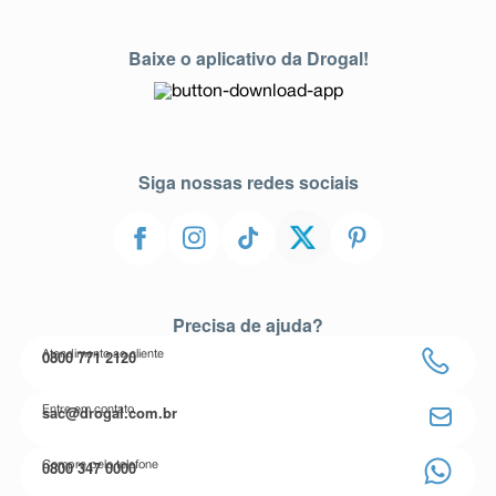
Baixe o aplicativo da Drogal!
Siga nossas redes sociais
Precisa de ajuda?
0800 771 2120
Atendimento ao cliente
sac@drogal.com.br
Entre em contato
0800 347 0000
Compre pelo telefone