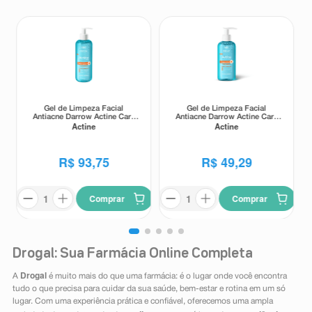
Gel de Limpeza Facial
Gel de Limpeza Facial
Antiacne Darrow Actine Care
Antiacne Darrow Actine Care
Actine
Actine
Alta Tolerância 400g
Alta Tolerância 140g
R$
93
,
75
R$
49
,
29
Comprar
Comprar
Drogal: Sua Farmácia Online Completa
Drogal
A
é muito mais do que uma farmácia: é o lugar onde você encontra
tudo o que precisa para cuidar da sua saúde, bem-estar e rotina em um só
lugar. Com uma experiência prática e confiável, oferecemos uma ampla