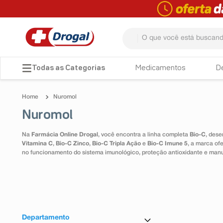
O que você está buscando? 
TERMOS MAIS BUSCADOS
Medicamentos
D
1
º
fralda
Nuromol
2
º
pampers confort sec max
Nuromol
3
º
dipirona
Na
Farmácia Online Drogal
, você encontra a linha completa
Bio-C
, dese
4
º
lenço umedecido
Vitamina C
,
Bio-C Zinco
,
Bio-C Tripla Ação
e
Bio-C Imune 5
, a marca of
no funcionamento do sistema imunológico, proteção antioxidante e man
5
º
tadalafila
6
º
minoxidil
7
º
desodorante
8
º
absorvente
Departamento