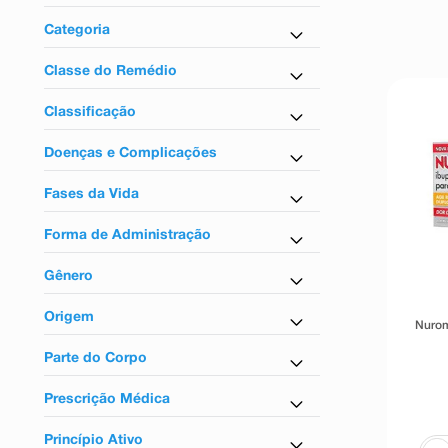
9
º
teste gravidez
Farmácia em Casa
Categoria
10
º
esmalte
Analgésico e Antitérmico
Classe do Remédio
Analgésicos
Classificação
Sem tarja
Doenças e Complicações
Para dor
Fases da Vida
Para adultos
Forma de Administração
Uso oral
Gênero
Unissex
Origem
Nurom
Nacional
Parte do Corpo
Para o corpo
Prescrição Médica
Não
Princípio Ativo