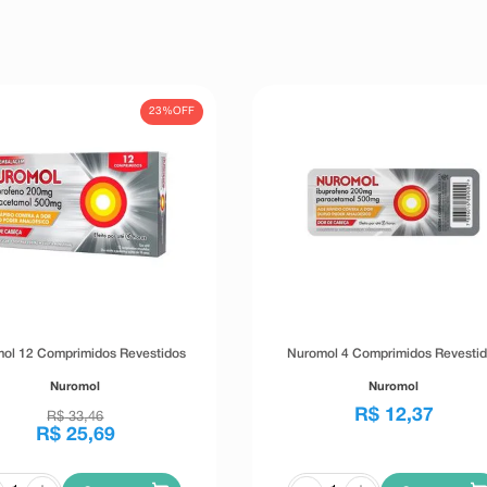
23%
OFF
ol 12 Comprimidos Revestidos
Nuromol 4 Comprimidos Revesti
Nuromol
Nuromol
R$
12
,
37
R$
33
,
46
R$
25
,
69