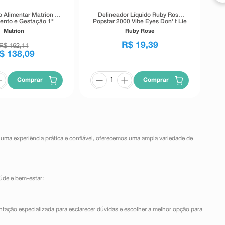
 Alimentar Matrion D
Delineador Líquido Ruby Rose
ento e Gestação 1°
Popstar 2000 Vibe Eyes Don' t Lie
re 90 Comprimidos
Preto 5,5g
Matrion
Ruby Rose
Revestidos
R$
19
,
39
R$
162
,
11
$
138
,
09
Comprar
Comprar
 uma experiência prática e confiável, oferecemos uma ampla variedade de
úde e bem-estar:
ntação especializada para esclarecer dúvidas e escolher a melhor opção para