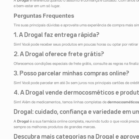
A
Drogal
é referência quando o assunto é confiança e cuidado. Com anos d
e bem-estar em um só lugar.
Perguntas Frequentes
Tire suas principais dúvidas e aproveite uma experiência de compra mais si
1. A Drogal faz entrega rápida?
Sim! Você pode receber seus produtos em poucas horas ou optar por retirar 
2. A Drogal oferece frete grátis?
Oferecemos condições especiais de frete grátis, consulte as regras na final
3. Posso parcelar minhas compras online?
Sim! Você pode parcelar em até 3x sem juros nos principais cartões de créd
4. A Drogal vende dermocosméticos e produt
Sim! Além de medicamentos, temos linhas completas de
dermocosméticos
Drogal: cuidado, confiança e variedade em um
A
Drogal
é a sua farmácia online completa, reunindo tudo o que você precisa
sempre os melhores produtos de grandes marcas.
Descubra mais categorias na Drogal e aprovei