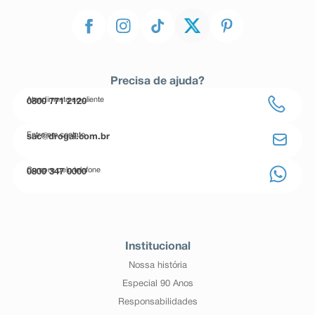
Precisa de ajuda?
Atendimento ao cliente
0800 771 2120
Entre em contato
sac@drogal.com.br
Compre pelo telefone
0800 347 0000
Institucional
Nossa história
Especial 90 Anos
Responsabilidades