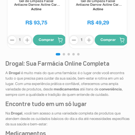
Gel de Limpeza Facial
Gel de Limpeza Facial
Antiacne Darrow Actine Care
Antiacne Darrow Actine Care
Alta Tolerância 400g
Alta Tolerância 140g
Actine
Actine
R$
93
,
75
R$
49
,
29
Comprar
Comprar
Drogal: Sua Farmácia Online Completa
A
Drogal
é muito mais do que uma farmácia: é o lugar onde você encontra
tudo o que precisa para cuidar da sua saúde, bem-estar e rotina em um só
lugar. Com uma experiência prática e confiável, oferecemos uma ampla
variedade de produtos, desde
medicamentos
até itens de
conveniência
,
sempre com a qualidade e tradição de quem entende de cuidado.
Encontre tudo em um só lugar
Na
Drogal
, você tem acesso a uma variedade completa de produtos que
atendem desde os cuidados básicos do dia a dia até necessidades específicas
da sua saúde e bem-estar:
Medicamentos